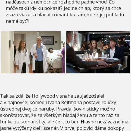
nadčasoch z nemocnice rozhodne padne vhod. Čo
môže takú idylku pokaziť? Jedine chlap, ktorý sa chce
zrazu viazať a hľadať romantiku tam, kde z jej pohľadu
nemá byť?!
Tak sa zdá, že Hollywood v snahe zaujať zošalel
a v najnovšej komédii Ivana Reitmana postavil roličky
ústrednej dvojice naruby. Pravda, šovinisticky možno
skonštatovať, že za všetkým hľadaj ženu a tento raz za
funkciou scenáristky, ale čert to ber. Hlavne nezáväzne má
jasne vytýčený cieľ i scenár. V prvej polovici dáme dokopy