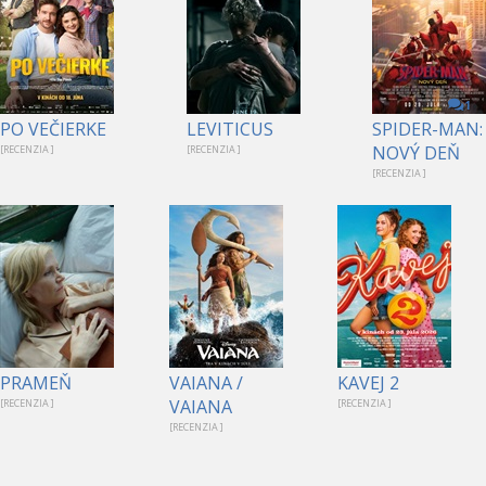
1
PO VEČIERKE
LEVITICUS
SPIDER-MAN:
NOVÝ DEŇ
[RECENZIA ]
[RECENZIA ]
[RECENZIA ]
PRAMEŇ
VAIANA /
KAVEJ 2
VAIANA
[RECENZIA ]
[RECENZIA ]
[RECENZIA ]