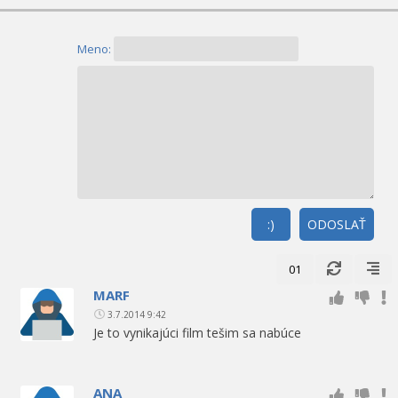
Meno:
:)
ODOSLAŤ
01
MARF
3.7.2014 9:42
Je to vynikajúci film tešim sa nabúce
ANA