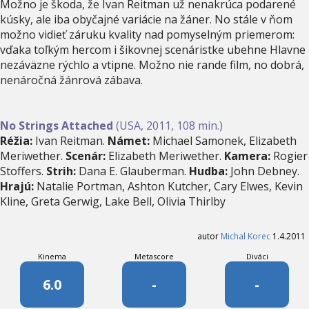
Možno je škoda, že Ivan Reitman už nenakrúca podarené
kúsky, ale iba obyčajné variácie na žáner. No stále v ňom
možno vidieť záruku kvality nad pomyselným priemerom:
vďaka toľkým hercom i šikovnej scenáristke ubehne Hlavne
nezáväzne rýchlo a vtipne. Možno nie rande film, no dobrá,
nenáročná žánrová zábava.
No Strings Attached
(USA, 2011, 108 min.)
Réžia:
Ivan Reitman.
Námet:
Michael Samonek, Elizabeth
Meriwether.
Scenár:
Elizabeth Meriwether.
Kamera:
Rogier
Stoffers.
Strih:
Dana E. Glauberman.
Hudba:
John Debney.
Hrajú:
Natalie Portman, Ashton Kutcher, Cary Elwes, Kevin
Kline, Greta Gerwig, Lake Bell, Olivia Thirlby
autor
Michal Korec
1.4.2011
Kinema
Metascore
Diváci
6.0
-
-