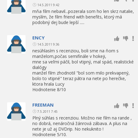
14.5.2011 9:42
mňa film nebavil...pozerala som ho len skrz natalie,
myslím, že film friend with benefits, ktorý má
podobný dej bude lepší .....
ENCY
14.5.2011 9:36
nesúhlasím s recenziou, boli sme na ňom s
manželom,počas semifinále v hokeji,
mne sa veľmi páčil, bol vtipný, mal spád, realistické
dialógy
manžel film zhodnotil "bol som milo prekvapený,
bolo to vtipné" teraz pátra na nete po herečke,
ktora hrala Lucy
Hodnotenie 8/10
FREEMAN
7.5.2011 7:45
Plný súhlas s recenziou. Možno nie film na rande ,
no dobrá, nenáročná žánrová zábava. A plus na
nete je už aj DVDrip. No nekuknito !
Hodnotenie 5/10.