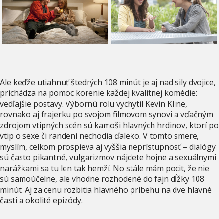
Ale keďže utiahnuť štedrých 108 minút je aj nad sily dvojice,
prichádza na pomoc korenie každej kvalitnej komédie:
vedľajšie postavy. Výbornú rolu vychytil Kevin Kline,
rovnako aj frajerku po svojom filmovom synovi a vďačným
zdrojom vtipných scén sú kamoši hlavných hrdinov, ktorí po
vtip o sexe či randení nechodia ďaleko. V tomto smere,
myslím, celkom prospieva aj vyššia neprístupnosť – dialógy
sú často pikantné, vulgarizmov nájdete hojne a sexuálnymi
narážkami sa tu len tak hemží. No stále mám pocit, že nie
sú samoúčelne, ale vhodne rozhodené do fajn dĺžky 108
minút. Aj za cenu rozbitia hlavného príbehu na dve hlavné
časti a okolité epizódy.