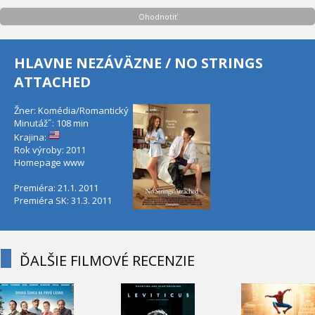
Ohodnotiť
HLAVNE NEZÁVÄZNE / NO STRINGS
ATTACHED
Žner: Komédia/Romantický
Minutáž˝: 108 min
Krajina:
Rok výroby: 2011
Homepage
www
Premiéra: 21.1. 2011
Premiéra SK: 31.3. 2011
ĎALŠIE FILMOVÉ RECENZIE