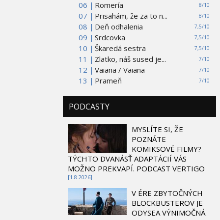
06 |
Romería
8/10
07 |
Prisahám, že za to n...
8/10
08 |
Deň odhalenia
7,5/10
09 |
Srdcovka
7,5/10
10 |
Škaredá sestra
7,5/10
11 |
Zlatko, náš sused je...
7/10
12 |
Vaiana / Vaiana
7/10
13 |
Prameň
7/10
PODCASTY
MYSLÍTE SI, ŽE
POZNÁTE
KOMIKSOVÉ FILMY?
TÝCHTO DVANÁSŤ ADAPTÁCIÍ VÁS
MOŽNO PREKVAPÍ. PODCAST VERTIGO
[1.8 2026]
V ÉRE ZBYTOČNÝCH
BLOCKBUSTEROV JE
ODYSEA VÝNIMOČNÁ.