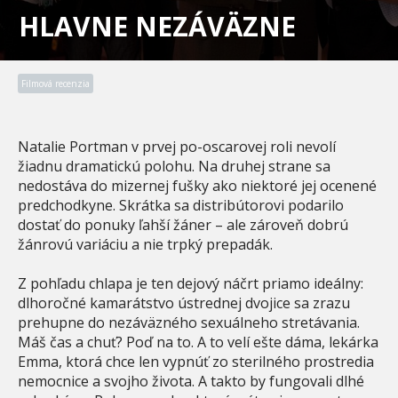
HLAVNE NEZÁVÄZNE
Filmová recenzia
Natalie Portman v prvej po-oscarovej roli nevolí
žiadnu dramatickú polohu. Na druhej strane sa
nedostáva do mizernej fušky ako niektoré jej ocenené
predchodkyne. Skrátka sa distribútorovi podarilo
dostať do ponuky ľahší žáner – ale zároveň dobrú
žánrovú variáciu a nie trpký prepadák.
Z pohľadu chlapa je ten dejový náčrt priamo ideálny:
dlhoročné kamarátstvo ústrednej dvojice sa zrazu
prehupne do nezáväzného sexuálneho stretávania.
Máš čas a chuť? Poď na to. A to velí ešte dáma, lekárka
Emma, ktorá chce len vypnúť zo sterilného prostredia
nemocnice a svojho života. A takto by fungovali dlhé