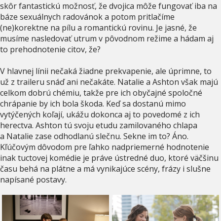
skôr fantastickú možnosť, že dvojica môže fungovať iba na
báze sexuálnych radovánok a potom pritlačíme
(ne)korektne na pílu a romantickú rovinu. Je jasné, že
musíme nasledovať utrum v pôvodnom režime a hádam aj
to prehodnotenie citov, že?
V hlavnej línii nečaká žiadne prekvapenie, ale úprimne, to
už z traileru snáď ani nečakáte. Natalie a Ashton však majú
celkom dobrú chémiu, takže pre ich obyčajné spoločné
chrápanie by ich bola škoda. Keď sa dostanú mimo
vytýčených koľají, ukážu dokonca aj to povedomé z ich
herectva. Ashton tú svoju etudu zamilovaného chlapa
a Natalie zase odhodlanú slečnu. Sekne im to? Áno.
Kľúčovým dôvodom pre ľahko nadpriemerné hodnotenie
inak tuctovej komédie je práve ústredné duo, ktoré väčšinu
času behá na plátne a má vynikajúce scény, frázy i slušne
napísané postavy.