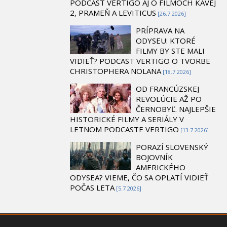
PODCAST VERTIGO AJ O FILMOCH KAVEJ
2, PRAMEŇ A LEVITICUS
[26.7 2026]
PRÍPRAVA NA
ODYSEU: KTORÉ
FILMY BY STE MALI
VIDIEŤ? PODCAST VERTIGO O TVORBE
CHRISTOPHERA NOLANA
[18.7 2026]
OD FRANCÚZSKEJ
REVOLÚCIE AŽ PO
ČERNOBYĽ. NAJLEPŠIE
HISTORICKÉ FILMY A SERIÁLY V
LETNOM PODCASTE VERTIGO
[13.7 2026]
PORAZÍ SLOVENSKÝ
BOJOVNÍK
AMERICKÉHO
ODYSEA? VIEME, ČO SA OPLATÍ VIDIEŤ
POČAS LETA
[5.7 2026]