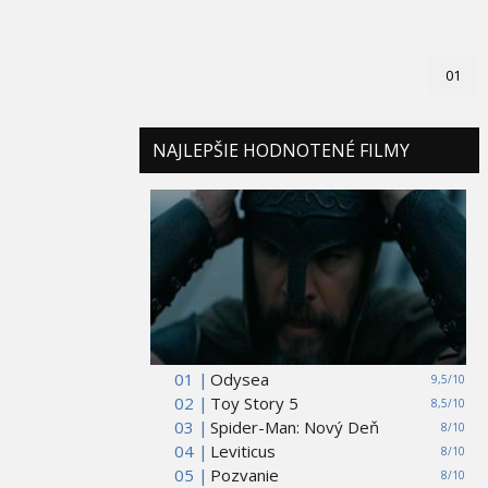
01
NAJLEPŠIE HODNOTENÉ FILMY
01 |
Odysea
9,5/10
02 |
Toy Story 5
8,5/10
03 |
Spider-Man: Nový Deň
8/10
04 |
Leviticus
8/10
05 |
Pozvanie
8/10