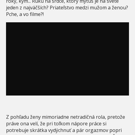
roky, kým... Ruku na srdce, ktorý mýtus je na svete
jeden z najväčších? Priateľstvo medzi mužom a ženou?
Pche, a vo filme?!
Z pohľadu ženy mimoriadne netradičná rola, pretože
práve ona velí, že pri toľkom nápore práce si
potrebuje skrátka vydýchnuť a pár orgazmov popri