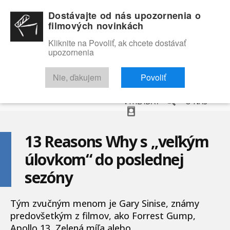
Dostávajte od nás upozornenia o
filmových novinkách
Kliknite na Povoliť, ak chcete dostávať
upozornenia
NOVINKY
RECENZIE
TRAILERY
FILMOVÁ DATABÁZA
Nie, ďakujem
Povoliť
VYHĽADAŤ
O NÁS
13 Reasons Why s „veľkým
úlovkom“ do poslednej
sezóny
Tým zvučným menom je Gary Sinise, známy
predovšetkým z filmov, ako Forrest Gump,
Apollo 13, Zelená míľa alebo...