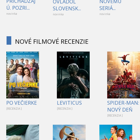
PRICHÁDZAJ
NOVÉMU
OVLÁDOL
Ú. POZRI...
SERIÁ...
SLOVENSK...
novinka
novinka
novinka
NOVÉ FILMOVÉ RECENZIE
1
PO VEČIERKE
LEVITICUS
SPIDER-MAN:
NOVÝ DEŇ
[RECENZIA ]
[RECENZIA ]
[RECENZIA ]