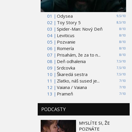
01 |
Odysea
9,5/10
02 |
Toy Story 5
8,5/10
03 |
Spider-Man: Nový Deň
8/10
04 |
Leviticus
8/10
05 |
Pozvanie
8/10
06 |
Romería
8/10
07 |
Prisahám, že za to n...
8/10
08 |
Deň odhalenia
7,5/10
09 |
Srdcovka
7,5/10
10 |
Škaredá sestra
7,5/10
11 |
Zlatko, náš sused je...
7/10
12 |
Vaiana / Vaiana
7/10
13 |
Prameň
7/10
PODCASTY
MYSLÍTE SI, ŽE
POZNÁTE