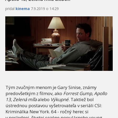
pridal
kinema
7.9.2019 o 14:29
Tým zvučným menom je Gary Sinise, známy
predovšetkým z filmov, ako
Forrest Gump, Apollo
13, Zelená míľa
alebo
Výkupné
. Taktiež bol
ústrednou postavou vyšetrovateľa v seriáli CSI:
Kriminálka New York. 64 - ročný herec si
v poslednej, štvrtej sezóne populárneho young