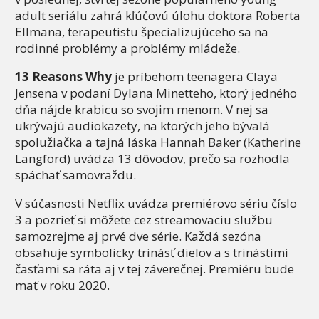
adult seriálu zahrá kľúčovú úlohu doktora Roberta
Ellmana, terapeutistu špecializujúceho sa na
rodinné problémy a problémy mládeže.
13 Reasons Why
je príbehom teenagera Claya
Jensena v podaní Dylana Minetteho, ktorý jedného
dňa nájde krabicu so svojim menom. V nej sa
ukrývajú audiokazety, na ktorých jeho bývalá
spolužiačka a tajná láska Hannah Baker (Katherine
Langford) uvádza 13 dôvodov, prečo sa rozhodla
spáchať samovraždu.
V súčasnosti Netflix uvádza premiérovo sériu číslo
3 a pozrieť si môžete cez streamovaciu službu
samozrejme aj prvé dve série. Každá sezóna
obsahuje symbolicky trinásť dielov a s trinástimi
časťami sa ráta aj v tej záverečnej. Premiéru bude
mať v roku 2020.