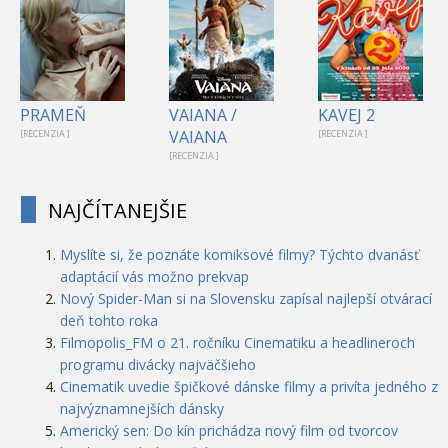
PRAMEŇ
VAIANA /
KAVEJ 2
VAIANA
[RECENZIA ]
[RECENZIA ]
[RECENZIA ]
NAJČÍTANEJŠIE
Myslíte si, že poznáte komiksové filmy? Týchto dvanásť
adaptácií vás možno prekvap
Nový Spider-Man si na Slovensku zapísal najlepší otvárací
deň tohto roka
Filmopolis_FM o 21. ročníku Cinematiku a headlineroch
programu divácky najväčšieho
Cinematik uvedie špičkové dánske filmy a privíta jedného z
najvýznamnejších dánsky
Americký sen: Do kín prichádza nový film od tvorcov