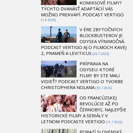
KOMIKSOVÉ FILMY?
TÝCHTO DVANÁSŤ ADAPTÁCIÍ VÁS
MOŽNO PREKVAPÍ. PODCAST VERTIGO
[1.8 2026]
V ÉRE ZBYTOČNÝCH
BLOCKBUSTEROV JE
ODYSEA VÝNIMOČNÁ.
PODCAST VERTIGO AJ O FILMOCH KAVEJ
2, PRAMEŇ A LEVITICUS
[26.7 2026]
PRÍPRAVA NA
ODYSEU: KTORÉ
FILMY BY STE MALI
VIDIEŤ? PODCAST VERTIGO O TVORBE
CHRISTOPHERA NOLANA
[18.7 2026]
OD FRANCÚZSKEJ
REVOLÚCIE AŽ PO
ČERNOBYĽ. NAJLEPŠIE
HISTORICKÉ FILMY A SERIÁLY V
LETNOM PODCASTE VERTIGO
[13.7 2026]
PORAZÍ SLOVENSKÝ