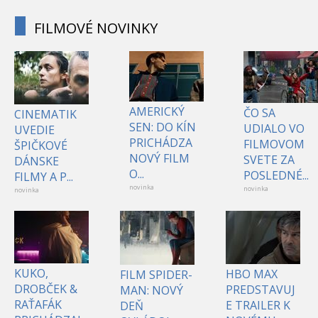
FILMOVÉ NOVINKY
AMERICKÝ
ČO SA
CINEMATIK
SEN: DO KÍN
UDIALO VO
UVEDIE
PRICHÁDZA
FILMOVOM
ŠPIČKOVÉ
NOVÝ FILM
SVETE ZA
DÁNSKE
O...
POSLEDNÉ...
FILMY A P...
novinka
novinka
novinka
KUKO,
HBO MAX
FILM SPIDER-
DROBČEK &
PREDSTAVUJ
MAN: NOVÝ
RAŤAFÁK
E TRAILER K
DEŇ