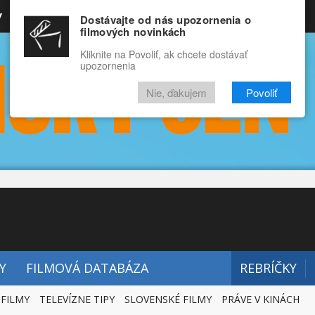
y
Rozprávky
Funny
Docu
Dostávajte od nás upozornenia o
filmových novinkách
RECENZIE
VIDEÁ
FILMY
Kliknite na Povoliť, ak chcete dostávať
upozornenia
Nie, ďakujem
Povoliť
Y
FILMOVÁ DATABÁZA
REBRÍČKY
 FILMY
TELEVÍZNE TIPY
SLOVENSKÉ FILMY
PRÁVE V KINÁCH