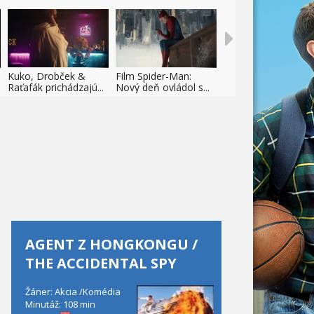
Kuko, Drobček &
Film Spider-Man:
Raťafák prichádzajú...
Nový deň ovládol s...
AGENT Z HONGKONGU /
THE ACCIDENTAL SPY
Žáner: Akcia /Komédia
Minutáž: 108 min