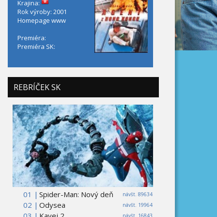
Krajina:
Rok výroby: 2001
Homepage
www
Premiéra:
Premiéra SK:
REBRÍČEK SK
01 |
Spider-Man: Nový deň
návšt. 89634
02 |
Odysea
návšt. 19964
03 |
Kavej 2
návšt. 16843