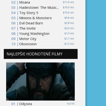
02 |
Moana
$11,0 mil.
03 |
Hadestown: The Music...
$10,0 mil.
04 |
Toy Story 5
$10,0 mil.
05 |
Minions & Monsters
$9,8 mil.
06 |
Evil Dead Burn
$2,8 mil.
07 |
The Invite
$2,6 mil.
08 |
Young Washington
$1,9 mil.
09 |
Motor City
$1,7 mil.
10 |
Obsession
$1,5 mil.
NAJLEPŠIE HODNOTENÉ FILMY
01 |
Odysea
9,5/10