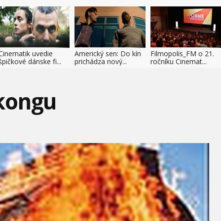
Cinematik uvedie
Americký sen: Do kín
Filmopolis_FM o 21.
špičkové dánske fi...
prichádza nový...
ročníku Cinemat...
kongu