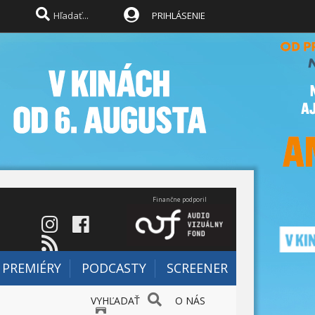
PRIHLÁSENIE
Finančne podporil
PREMIÉRY
PODCASTY
SCREENER
VYHĽADAŤ
O NÁS