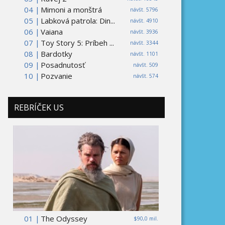
04 |
Mimoni a monštrá
návšt. 5796
05 |
Labková patrola: Din...
návšt. 4910
06 |
Vaiana
návšt. 3936
07 |
Toy Story 5: Príbeh ...
návšt. 3344
08 |
Bardotky
návšt. 1101
09 |
Posadnutosť
návšt. 509
10 |
Pozvanie
návšt. 574
REBRÍČEK US
01 |
The Odyssey
$90,0 mil.