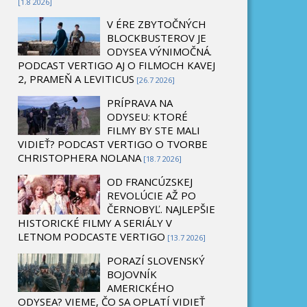
[1.8 2026]
V ÉRE ZBYTOČNÝCH
BLOCKBUSTEROV JE
ODYSEA VÝNIMOČNÁ.
PODCAST VERTIGO AJ O FILMOCH KAVEJ
2, PRAMEŇ A LEVITICUS
[26.7 2026]
PRÍPRAVA NA
ODYSEU: KTORÉ
FILMY BY STE MALI
VIDIEŤ? PODCAST VERTIGO O TVORBE
CHRISTOPHERA NOLANA
[18.7 2026]
OD FRANCÚZSKEJ
REVOLÚCIE AŽ PO
ČERNOBYĽ. NAJLEPŠIE
HISTORICKÉ FILMY A SERIÁLY V
LETNOM PODCASTE VERTIGO
[13.7 2026]
PORAZÍ SLOVENSKÝ
BOJOVNÍK
AMERICKÉHO
ODYSEA? VIEME, ČO SA OPLATÍ VIDIEŤ