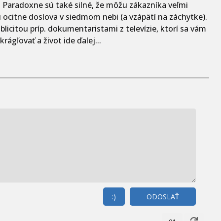
 Paradoxne sú také silné, že môžu zákazníka veľmi
íľu ocitne doslova v siedmom nebi (a vzápätí na záchytke).
blicitou príp. dokumentaristami z televízie, ktorí sa vám
rágľovať a život ide ďalej...
:)
ODOSLAŤ