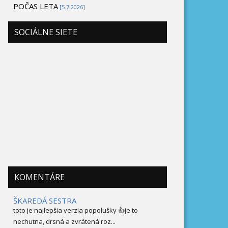
POČAS LETA
[5.7 2026]
SOCIÁLNE SIETE
KOMENTÁRE
ŠKAREDÁ SESTRA
toto je najlepšia verzia popolušky 👍je to
nechutna, drsná a zvrátená roz...