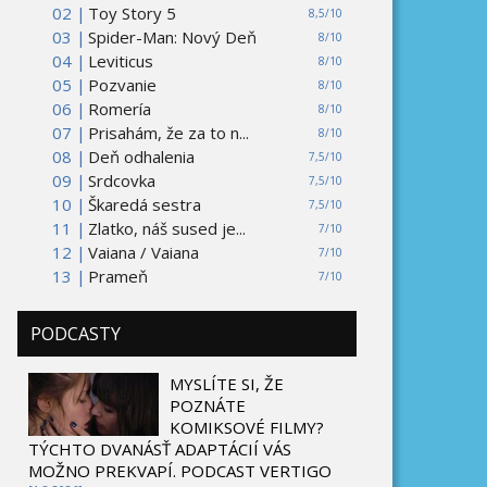
02 |
Toy Story 5
8,5/10
03 |
Spider-Man: Nový Deň
8/10
04 |
Leviticus
8/10
05 |
Pozvanie
8/10
06 |
Romería
8/10
07 |
Prisahám, že za to n...
8/10
08 |
Deň odhalenia
7,5/10
09 |
Srdcovka
7,5/10
10 |
Škaredá sestra
7,5/10
11 |
Zlatko, náš sused je...
7/10
12 |
Vaiana / Vaiana
7/10
13 |
Prameň
7/10
PODCASTY
MYSLÍTE SI, ŽE
POZNÁTE
KOMIKSOVÉ FILMY?
TÝCHTO DVANÁSŤ ADAPTÁCIÍ VÁS
MOŽNO PREKVAPÍ. PODCAST VERTIGO