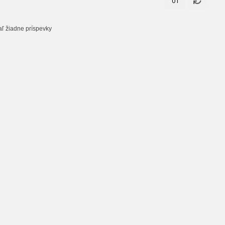
01
aľ žiadne príspevky