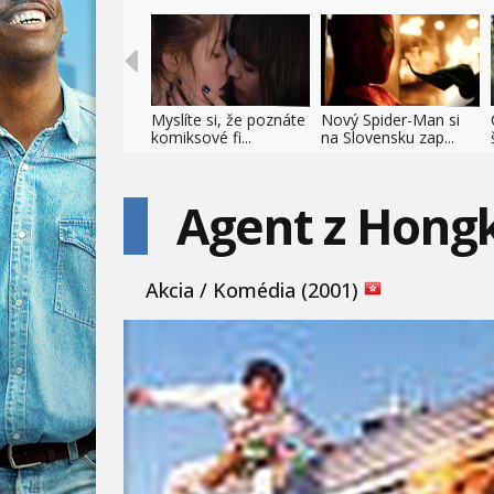
Myslíte si, že poznáte
Nový Spider-Man si
komiksové fi...
na Slovensku zap...
Agent z Hong
Akcia / Komédia (2001)