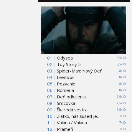
01 |
Odysea
9,5/10
02 |
Toy Story 5
8,5/10
03 |
Spider-Man: Nový Deň
8/10
04 |
Leviticus
8/10
05 |
Pozvanie
8/10
06 |
Romería
8/10
07 |
Deň odhalenia
7,5/10
08 |
Srdcovka
7,5/10
09 |
Škaredá sestra
7,5/10
10 |
Zlatko, náš sused je...
7/10
11 |
Vaiana / Vaiana
7/10
12 |
Prameň
7/10