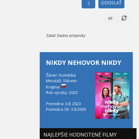
:)
ODOSLAŤ
01
Zatiaľ žiadne príspevky
NIKDY NEHOVOR NIKDY
Žáner: Komédia
Minutáž: 104 min
Krajina:
Rok výroby: 2023
Premiéra: 3.8. 2023
Premiéra SK: 3.8.2003
NAJLEPŠIE HODNOTENÉ FILMY