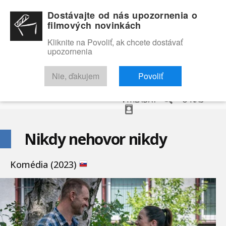
Dostávajte od nás upozornenia o
filmových novinkách
Kliknite na Povoliť, ak chcete dostávať
upozornenia
NOVINKY
RECENZIE
TRAILERY
FILMOVÁ DATABÁZA
Nie, ďakujem
Povoliť
VYHĽADAŤ
O NÁS
Nikdy nehovor nikdy
Komédia (2023)