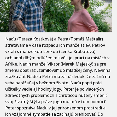
Naďu (Tereza Kostková) a Petra (Tomáš Maštalír)
stretávame v čase rozpadu ich manželstiev. Petrov
vzťah s manželkou Lenkou (Lenka Krobotová)
ochladol dlhým odlúčením kvôli jej práci na misiách v
Afrike. Nadin manžel Viktor (Marek Majeský) sa pre
zmenu opäť raz „zamiloval“ do mladšej ženy. Nevinná
zrážka áut Nade a Petra má za následok, že začnú na
seba narážať aj v bežnom živote. Naďa popri práci
učiteľky vedie aj hodiny jogy. Peter je po viacerých
zdravotných problémoch s chrbticou nútený zmeniť
svoj životný štýl a práve joga mu má v tom pomôcť.
Peter spoznáva Naďu v jej prirodzenom prostredí a
ich vzájomné sympatie sa začínajú prehlbovať. Do