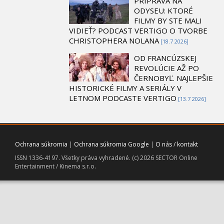
PRÍPRAVA NA
ODYSEU: KTORÉ
FILMY BY STE MALI
VIDIEŤ? PODCAST VERTIGO O TVORBE
CHRISTOPHERA NOLANA
[18.7 2026]
OD FRANCÚZSKEJ
REVOLÚCIE AŽ PO
ČERNOBYĽ. NAJLEPŠIE
HISTORICKÉ FILMY A SERIÁLY V
LETNOM PODCASTE VERTIGO
[13.7 2026]
Ochrana súkromia
|
Ochrana súkromia Google
|
O nás / kontakt
ISSN 1336-4197. Všetky práva vyhradené. (c) 2026 SECTOR Online
Entertainment / Kinema s.r.o.