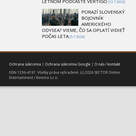
LETNOM PODCASTE VERTIGO
[13.7 2026]
PORAZÍ SLOVENSKÝ
BOJOVNÍK
AMERICKÉHO
ODYSEA? VIEME, ČO SA OPLATÍ VIDIEŤ
POČAS LETA
[5.7 2026]
Ochrana súkromia
|
Ochrana súkromia Google
|
O nás / kontakt
ISSN 1336-4197. Všetky práva vyhradené. (c) 2026 SECTOR Online
Entertainment / Kinema s.r.o.