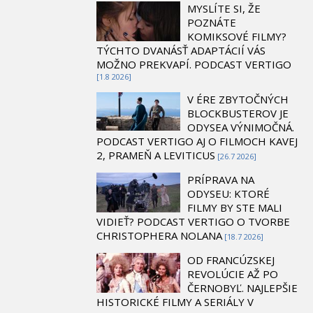
MYSLÍTE SI, ŽE
POZNÁTE
KOMIKSOVÉ FILMY?
TÝCHTO DVANÁSŤ ADAPTÁCIÍ VÁS
MOŽNO PREKVAPÍ. PODCAST VERTIGO
[1.8 2026]
V ÉRE ZBYTOČNÝCH
BLOCKBUSTEROV JE
ODYSEA VÝNIMOČNÁ.
PODCAST VERTIGO AJ O FILMOCH KAVEJ
2, PRAMEŇ A LEVITICUS
[26.7 2026]
PRÍPRAVA NA
ODYSEU: KTORÉ
FILMY BY STE MALI
VIDIEŤ? PODCAST VERTIGO O TVORBE
CHRISTOPHERA NOLANA
[18.7 2026]
OD FRANCÚZSKEJ
REVOLÚCIE AŽ PO
ČERNOBYĽ. NAJLEPŠIE
HISTORICKÉ FILMY A SERIÁLY V