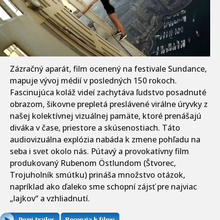
Zázračný aparát, film ocenený na festivale Sundance,
mapuje vývoj médií v posledných 150 rokoch.
Fascinujúca koláž videí zachytáva ľudstvo posadnuté
obrazom, šikovne prepletá preslávené virálne úryvky z
našej kolektívnej vizuálnej pamäte, ktoré prenášajú
diváka v čase, priestore a skúsenostiach. Táto
audiovizuálna explózia nabáda k zmene pohľadu na
seba i svet okolo nás. Pútavý a provokatívny film
produkovaný Rubenom Östlundom (Štvorec,
Trojuholník smútku) prináša množstvo otázok,
napríklad ako ďaleko sme schopní zájsť pre najviac
„lajkov“ a vzhliadnutí.