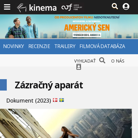
NOVINKY
RECENZIE
TRAILERY
FILMOVÁ DATABÁZA
VYHĽADAŤ
O NÁS
Zázračný aparát
Dokument (2023)