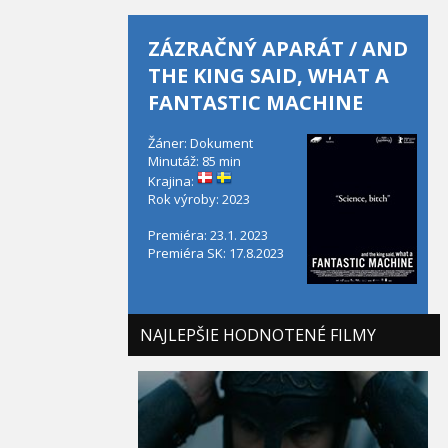
ZÁZRAČNÝ APARÁT / AND
THE KING SAID, WHAT A
FANTASTIC MACHINE
Žáner: Dokument
Minutáž: 85 min
Krajina:
Rok výroby: 2023
Premiéra: 23.1. 2023
Premiéra SK: 17.8.2023
NAJLEPŠIE HODNOTENÉ FILMY