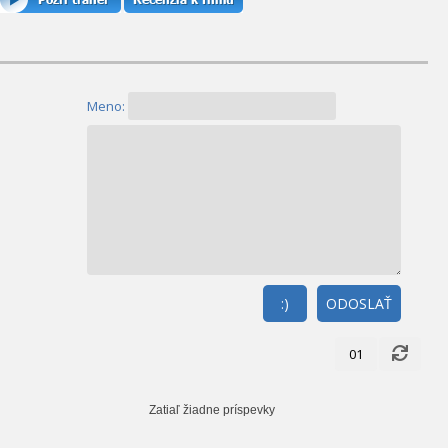
Meno:
:)
ODOSLAŤ
01
Zatiaľ žiadne príspevky