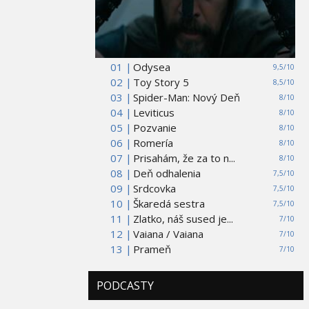
01 |
Odysea
9,5/10
02 |
Toy Story 5
8,5/10
03 |
Spider-Man: Nový Deň
8/10
04 |
Leviticus
8/10
05 |
Pozvanie
8/10
06 |
Romería
8/10
07 |
Prisahám, že za to n...
8/10
08 |
Deň odhalenia
7,5/10
09 |
Srdcovka
7,5/10
10 |
Škaredá sestra
7,5/10
11 |
Zlatko, náš sused je...
7/10
12 |
Vaiana / Vaiana
7/10
13 |
Prameň
7/10
PODCASTY