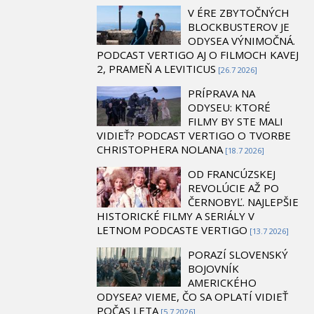
V ÉRE ZBYTOČNÝCH
BLOCKBUSTEROV JE
ODYSEA VÝNIMOČNÁ.
PODCAST VERTIGO AJ O FILMOCH KAVEJ
2, PRAMEŇ A LEVITICUS
[26.7 2026]
PRÍPRAVA NA
ODYSEU: KTORÉ
FILMY BY STE MALI
VIDIEŤ? PODCAST VERTIGO O TVORBE
CHRISTOPHERA NOLANA
[18.7 2026]
OD FRANCÚZSKEJ
REVOLÚCIE AŽ PO
ČERNOBYĽ. NAJLEPŠIE
HISTORICKÉ FILMY A SERIÁLY V
LETNOM PODCASTE VERTIGO
[13.7 2026]
PORAZÍ SLOVENSKÝ
BOJOVNÍK
AMERICKÉHO
ODYSEA? VIEME, ČO SA OPLATÍ VIDIEŤ
POČAS LETA
[5.7 2026]