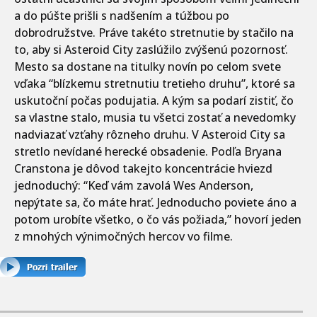
a do púšte prišli s nadšením a túžbou po
dobrodružstve. Práve takéto stretnutie by stačilo na
to, aby si Asteroid City zaslúžilo zvýšenú pozornosť.
Mesto sa dostane na titulky novín po celom svete
vďaka “blízkemu stretnutiu tretieho druhu”, ktoré sa
uskutoční počas podujatia. A kým sa podarí zistiť, čo
sa vlastne stalo, musia tu všetci zostať a nevedomky
nadviazať vzťahy rôzneho druhu. V Asteroid City sa
stretlo nevídané herecké obsadenie. Podľa Bryana
Cranstona je dôvod takejto koncentrácie hviezd
jednoduchý: “Keď vám zavolá Wes Anderson,
nepýtate sa, čo máte hrať. Jednoducho poviete áno a
potom urobíte všetko, o čo vás požiada,” hovorí jeden
z mnohých výnimočných hercov vo filme.