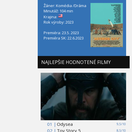
Žáner: Komédia /Dráma
Minutáž: 104 min
Krajina:
Rok výroby: 2023
Premiéra: 23.5. 2023
Premiéra SK: 22.6.2023
NAJLEPŠIE HODNOTENÉ FILMY
01 |
Odysea
9,5/10
02 |
Toy Story 5
8,5/10