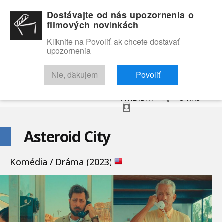
Dostávajte od nás upozornenia o
filmových novinkách
Kliknite na Povoliť, ak chcete dostávať
upozornenia
NOVINKY
RECENZIE
TRAILERY
FILMOVÁ DATABÁZA
Nie, ďakujem
Povoliť
VYHĽADAŤ
O NÁS
Asteroid City
Komédia / Dráma (2023)