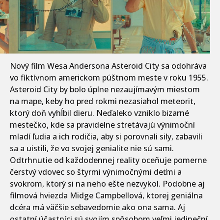
Nový film Wesa Andersona Asteroid City sa odohráva
vo fiktívnom americkom púštnom meste v roku 1955.
Asteroid City by bolo úplne nezaujímavým miestom
na mape, keby ho pred rokmi nezasiahol meteorit,
ktorý doň vyhĺbil dieru. Neďaleko vzniklo bizarné
mestečko, kde sa pravidelne stretávajú výnimoční
mladí ľudia a ich rodičia, aby si porovnali sily, zabavili
sa a uistili, že vo svojej genialite nie sú sami.
Odtrhnutie od každodennej reality oceňuje pomerne
čerstvý vdovec so štyrmi výnimočnými deťmi a
svokrom, ktorý si na neho ešte nezvykol. Podobne aj
filmová hviezda Midge Campbellová, ktorej geniálna
dcéra má väčšie sebavedomie ako ona sama. Aj
ostatní účastníci sú svojím spôsobom veľmi jedineční