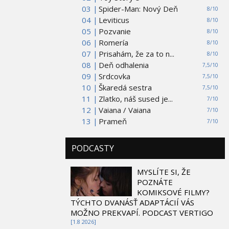
03 |
Spider-Man: Nový Deň
8/10
04 |
Leviticus
8/10
05 |
Pozvanie
8/10
06 |
Romería
8/10
07 |
Prisahám, že za to n...
8/10
08 |
Deň odhalenia
7,5/10
09 |
Srdcovka
7,5/10
10 |
Škaredá sestra
7,5/10
11 |
Zlatko, náš sused je...
7/10
12 |
Vaiana / Vaiana
7/10
13 |
Prameň
7/10
PODCASTY
MYSLÍTE SI, ŽE
POZNÁTE
KOMIKSOVÉ FILMY?
TÝCHTO DVANÁSŤ ADAPTÁCIÍ VÁS
MOŽNO PREKVAPÍ. PODCAST VERTIGO
[1.8 2026]