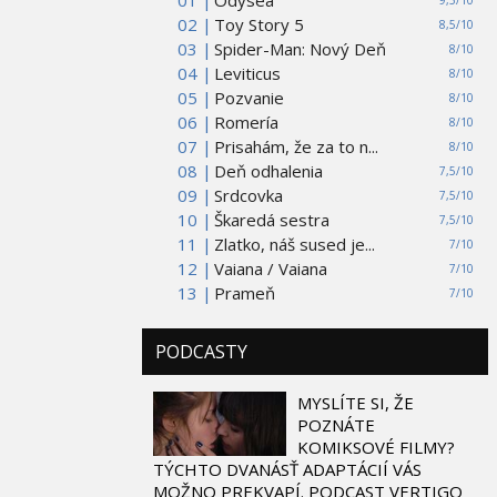
01 |
Odysea
9,5/10
02 |
Toy Story 5
8,5/10
03 |
Spider-Man: Nový Deň
8/10
04 |
Leviticus
8/10
05 |
Pozvanie
8/10
06 |
Romería
8/10
07 |
Prisahám, že za to n...
8/10
08 |
Deň odhalenia
7,5/10
09 |
Srdcovka
7,5/10
10 |
Škaredá sestra
7,5/10
11 |
Zlatko, náš sused je...
7/10
12 |
Vaiana / Vaiana
7/10
13 |
Prameň
7/10
PODCASTY
MYSLÍTE SI, ŽE
POZNÁTE
KOMIKSOVÉ FILMY?
TÝCHTO DVANÁSŤ ADAPTÁCIÍ VÁS
MOŽNO PREKVAPÍ. PODCAST VERTIGO