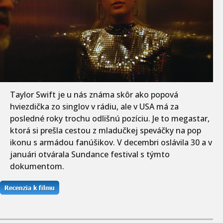
Taylor Swift je u nás známa skôr ako popová
hviezdička zo singlov v rádiu, ale v USA má za
posledné roky trochu odlišnú pozíciu. Je to megastar,
ktorá si prešla cestou z mladučkej speváčky na pop
ikonu s armádou fanúšikov. V decembri oslávila 30 a v
januári otvárala Sundance festival s týmto
dokumentom.