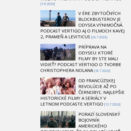
[1.8 2026]
V ÉRE ZBYTOČNÝCH
BLOCKBUSTEROV JE
ODYSEA VÝNIMOČNÁ.
PODCAST VERTIGO AJ O FILMOCH KAVEJ
2, PRAMEŇ A LEVITICUS
[26.7 2026]
PRÍPRAVA NA
ODYSEU: KTORÉ
FILMY BY STE MALI
VIDIEŤ? PODCAST VERTIGO O TVORBE
CHRISTOPHERA NOLANA
[18.7 2026]
OD FRANCÚZSKEJ
REVOLÚCIE AŽ PO
ČERNOBYĽ. NAJLEPŠIE
HISTORICKÉ FILMY A SERIÁLY V
LETNOM PODCASTE VERTIGO
[13.7 2026]
PORAZÍ SLOVENSKÝ
BOJOVNÍK
AMERICKÉHO