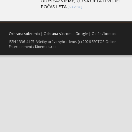
ODYSEA? VIEME, ČO SA OPLATÍ VIDIEŤ
POČAS LETA
[5.7 2026]
Ochrana súkromia
|
Ochrana súkromia Google
|
O nás / kontakt
ISSN 1336-4197. Všetky práva vyhradené. (c) 2026 SECTOR Online
Entertainment / Kinema s.r.o.