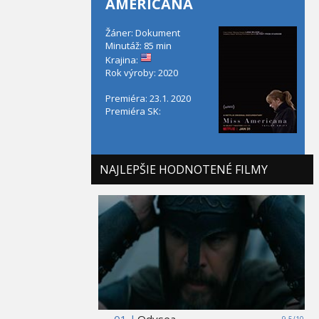
AMERICANA
Žáner: Dokument
Minutáž: 85 min
Krajina:
Rok výroby: 2020
Premiéra: 23.1. 2020
Premiéra SK:
NAJLEPŠIE HODNOTENÉ FILMY