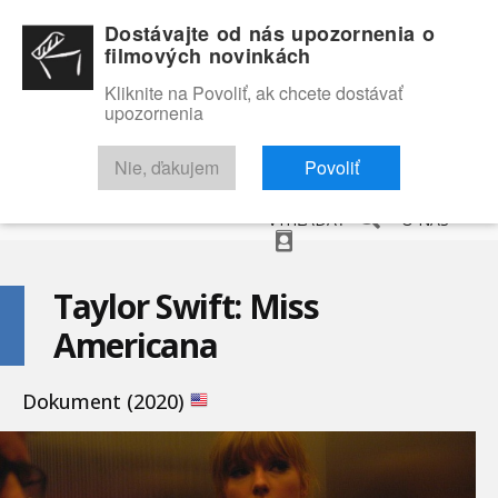
Dostávajte od nás upozornenia o
filmových novinkách
Kliknite na Povoliť, ak chcete dostávať
upozornenia
NOVINKY
RECENZIE
TRAILERY
FILMOVÁ DATABÁZA
Nie, ďakujem
Povoliť
VYHĽADAŤ
O NÁS
Taylor Swift: Miss
Americana
Dokument (2020)