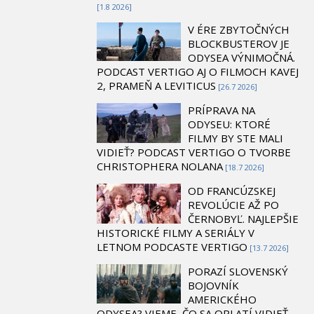
[1.8 2026]
V ÉRE ZBYTOČNÝCH
BLOCKBUSTEROV JE
ODYSEA VÝNIMOČNÁ.
PODCAST VERTIGO AJ O FILMOCH KAVEJ
2, PRAMEŇ A LEVITICUS
[26.7 2026]
PRÍPRAVA NA
ODYSEU: KTORÉ
FILMY BY STE MALI
VIDIEŤ? PODCAST VERTIGO O TVORBE
CHRISTOPHERA NOLANA
[18.7 2026]
OD FRANCÚZSKEJ
REVOLÚCIE AŽ PO
ČERNOBYĽ. NAJLEPŠIE
HISTORICKÉ FILMY A SERIÁLY V
LETNOM PODCASTE VERTIGO
[13.7 2026]
PORAZÍ SLOVENSKÝ
BOJOVNÍK
AMERICKÉHO
ODYSEA? VIEME, ČO SA OPLATÍ VIDIEŤ