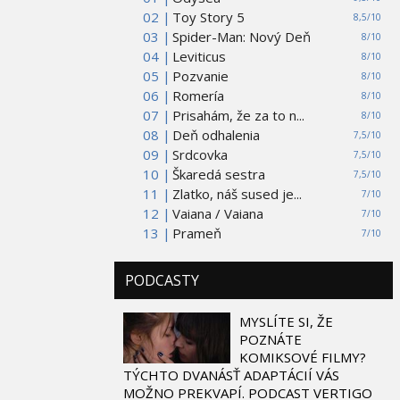
02 |
Toy Story 5
8,5/10
03 |
Spider-Man: Nový Deň
8/10
04 |
Leviticus
8/10
05 |
Pozvanie
8/10
06 |
Romería
8/10
07 |
Prisahám, že za to n...
8/10
08 |
Deň odhalenia
7,5/10
09 |
Srdcovka
7,5/10
10 |
Škaredá sestra
7,5/10
11 |
Zlatko, náš sused je...
7/10
12 |
Vaiana / Vaiana
7/10
13 |
Prameň
7/10
PODCASTY
MYSLÍTE SI, ŽE
POZNÁTE
KOMIKSOVÉ FILMY?
TÝCHTO DVANÁSŤ ADAPTÁCIÍ VÁS
MOŽNO PREKVAPÍ. PODCAST VERTIGO