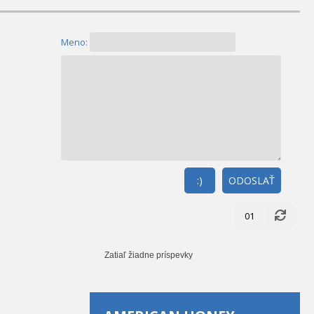
Meno:
:)
ODOSLAŤ
01
Zatiaľ žiadne príspevky