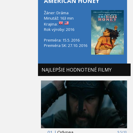
AMERICAN HONEY
Žáner: Dráma
Minutáž: 163 min
Krajina:
Rok výroby: 2016
Premiéra: 15.5. 2016
Premiéra SK: 27.10. 2016
NAJLEPŠIE HODNOTENÉ FILMY
01 |
Odysea
9,5/10