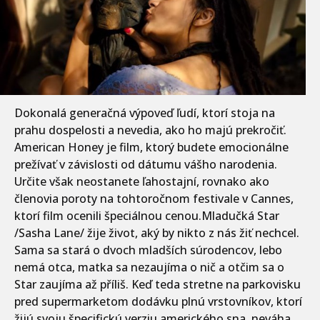
Dokonalá generačná výpoveď ľudí, ktorí stoja na
prahu dospelosti a nevedia, ako ho majú prekročiť.
American Honey je film, ktorý budete emocionálne
prežívať v závislosti od dátumu vášho narodenia.
Určite však neostanete ľahostajní, rovnako ako
členovia poroty na tohtoročnom festivale v Cannes,
ktorí film ocenili špeciálnou cenou.Mladučká Star
/Sasha Lane/ žije život, aký by nikto z nás žiť nechcel.
Sama sa stará o dvoch mladších súrodencov, lebo
nemá otca, matka sa nezaujíma o nič a otčim sa o
Star zaujíma až příliš. Keď teda stretne na parkovisku
pred supermarketom dodávku plnú vrstovníkov, ktorí
žijú svoju špecifickú verziu amerického sna, neváha