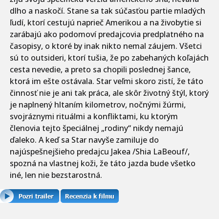
dlho a naskočí. Stane sa tak súčasťou partie mladých
ľudí, ktorí cestujú naprieč Amerikou a na živobytie si
zarábajú ako podomoví predajcovia predplatného na
časopisy, o ktoré by inak nikto nemal záujem. Všetci
sú to outsideri, ktorí tušia, že po zabehaných koľajách
cesta nevedie, a preto sa chopili poslednej šance,
ktorá im ešte ostávala. Star veľmi skoro zistí, že táto
činnosť nie je ani tak práca, ale skôr životný štýl, ktorý
je naplnený hltaním kilometrov, nočnými žúrmi,
svojráznymi rituálmi a konfliktami, ku ktorým
členovia tejto špeciálnej „rodiny“ nikdy nemajú
ďaleko. A keď sa Star navyše zamiluje do
najúspešnejšieho predajcu Jakea /Shia LaBeouf/,
spozná na vlastnej koži, že táto jazda bude všetko
iné, len nie bezstarostná.