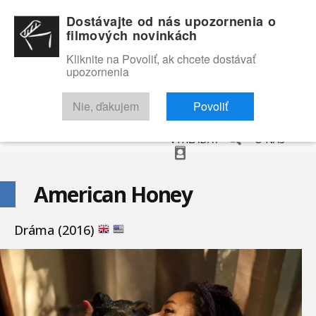
Dostávajte od nás upozornenia o
filmových novinkách
Kliknite na Povoliť, ak chcete dostávať
upozornenia
NOVINKY
RECENZIE
TRAILERY
FILMOVÁ DATABÁZA
Nie, ďakujem
Povoliť
VYHĽADAŤ
O NÁS
American Honey
Dráma (2016)