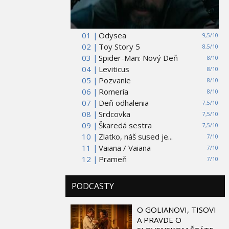
01 |
Odysea
9,5/10
02 |
Toy Story 5
8,5/10
03 |
Spider-Man: Nový Deň
8/10
04 |
Leviticus
8/10
05 |
Pozvanie
8/10
06 |
Romería
8/10
07 |
Deň odhalenia
7,5/10
08 |
Srdcovka
7,5/10
09 |
Škaredá sestra
7,5/10
10 |
Zlatko, náš sused je...
7/10
11 |
Vaiana / Vaiana
7/10
12 |
Prameň
7/10
PODCASTY
O GOLIANOVI, TISOVI
A PRAVDE O