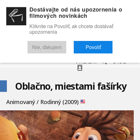
Dostávajte od nás upozornenia o
filmových novinkách
Kliknite na Povoliť, ak chcete dostávať
upozornenia
NOVINKY
RECENZIE
TRAILERY
FILMOVÁ DATABÁZA
Nie, ďakujem
Povoliť
VYHĽADAŤ
O NÁS
Oblačno, miestami fašírky
Animovaný / Rodinný (2009)