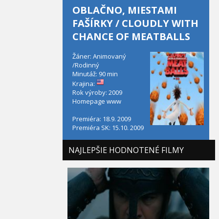
OBLAČNO, MIESTAMI
FAŠÍRKY / CLOUDLY WITH
CHANCE OF MEATBALLS
Žáner: Animovaný
/Rodinný
Minutáž: 90 min
Krajina:
Rok výroby: 2009
Homepage
www
Premiéra: 18.9. 2009
Premiéra SK: 15.10. 2009
NAJLEPŠIE HODNOTENÉ FILMY