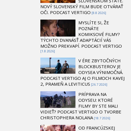
SLOVENSKOM ŠTÁTE.
NOVÝ SLOVENSKÝ FILM BUDE OTVÁRAŤ
OČI. PODCAST VERTIGO
[8.8 2026]
MYSLÍTE SI, ŽE
POZNÁTE
KOMIKSOVÉ FILMY?
TÝCHTO DVANÁSŤ ADAPTÁCIÍ VÁS
MOŽNO PREKVAPÍ. PODCAST VERTIGO
[1.8 2026]
V ÉRE ZBYTOČNÝCH
BLOCKBUSTEROV JE
ODYSEA VÝNIMOČNÁ.
PODCAST VERTIGO AJ O FILMOCH KAVEJ
2, PRAMEŇ A LEVITICUS
[26.7 2026]
PRÍPRAVA NA
ODYSEU: KTORÉ
FILMY BY STE MALI
VIDIEŤ? PODCAST VERTIGO O TVORBE
CHRISTOPHERA NOLANA
[18.7 2026]
OD FRANCÚZSKEJ