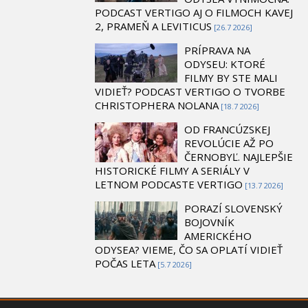
PODCAST VERTIGO AJ O FILMOCH KAVEJ
2, PRAMEŇ A LEVITICUS
[26.7 2026]
PRÍPRAVA NA
ODYSEU: KTORÉ
FILMY BY STE MALI
VIDIEŤ? PODCAST VERTIGO O TVORBE
CHRISTOPHERA NOLANA
[18.7 2026]
OD FRANCÚZSKEJ
REVOLÚCIE AŽ PO
ČERNOBYĽ. NAJLEPŠIE
HISTORICKÉ FILMY A SERIÁLY V
LETNOM PODCASTE VERTIGO
[13.7 2026]
PORAZÍ SLOVENSKÝ
BOJOVNÍK
AMERICKÉHO
ODYSEA? VIEME, ČO SA OPLATÍ VIDIEŤ
POČAS LETA
[5.7 2026]