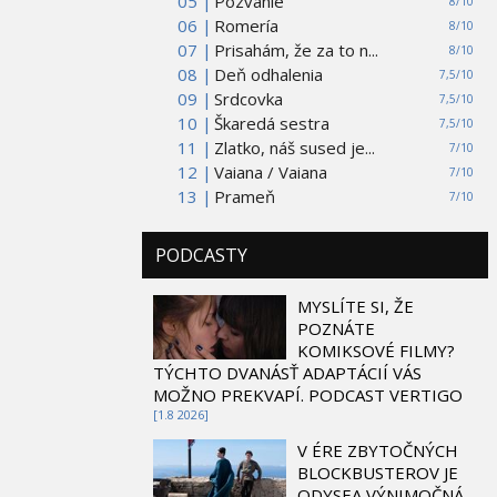
05 |
Pozvanie
8/10
06 |
Romería
8/10
07 |
Prisahám, že za to n...
8/10
08 |
Deň odhalenia
7,5/10
09 |
Srdcovka
7,5/10
10 |
Škaredá sestra
7,5/10
11 |
Zlatko, náš sused je...
7/10
12 |
Vaiana / Vaiana
7/10
13 |
Prameň
7/10
PODCASTY
MYSLÍTE SI, ŽE
POZNÁTE
KOMIKSOVÉ FILMY?
TÝCHTO DVANÁSŤ ADAPTÁCIÍ VÁS
MOŽNO PREKVAPÍ. PODCAST VERTIGO
[1.8 2026]
V ÉRE ZBYTOČNÝCH
BLOCKBUSTEROV JE
ODYSEA VÝNIMOČNÁ.