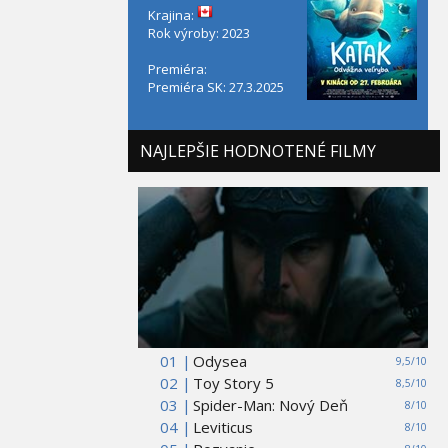
Krajina:
Rok výroby: 2023
Premiéra:
Premiéra SK: 27.3.2025
NAJLEPŠIE HODNOTENÉ FILMY
01 |
Odysea
9,5/10
02 |
Toy Story 5
8,5/10
03 |
Spider-Man: Nový Deň
8/10
04 |
Leviticus
8/10