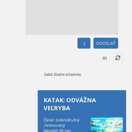
:)
ODOSLAŤ
01
Zatiaľ žiadne príspevky
KATAK: ODVÁŽNA
VEĽRYBA
Žáner: Dobrodružný
/Animovaný
Minutáž: 82 min