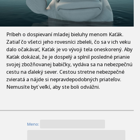
Príbeh o dospievaní mladej bieluhy menom Kaťák.
Zatiaľ čo všetci jeho rovesníci zbeleli, čo sa v ich veku
dalo očakávať, Kaťak je vo vývoji tela oneskorený. Aby
Kaťak dokázal, že je dospelý a splnil posledné prianie
svojej zbožňovanej babičky, vydáva sa na nebezpečnú
cestu na ďaleký sever. Cestou stretne nebezpečné
zvieratá a nájde si nepravdepodobných priateľov.
Nemusíte byť veľkí, aby ste boli odvážni.
Meno: