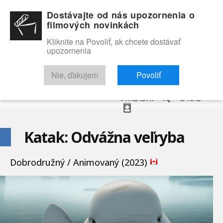
Dostávajte od nás upozornenia o
filmových novinkách
Kliknite na Povoliť, ak chcete dostávať
upozornenia
NOVINKY
RECENZIE
TRAILERY
FILMOVÁ DATABÁZA
Nie, ďakujem
Povoliť
VYHĽADAŤ
O NÁS
Katak: Odvážna veľryba
Dobrodružný / Animovaný (2023)