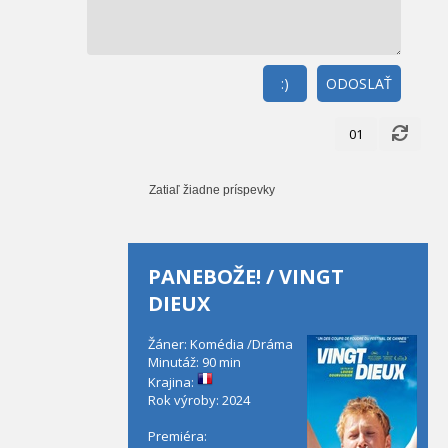
:)
ODOSLAŤ
01
Zatiaľ žiadne príspevky
PANEBOŽE! / VINGT
DIEUX
Žáner: Komédia /Dráma
Minutáž: 90 min
Krajina:
Rok výroby: 2024
Premiéra: