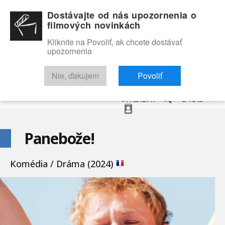
Dostávajte od nás upozornenia o
filmových novinkách
Kliknite na Povoliť, ak chcete dostávať
upozornenia
NOVINKY
RECENZIE
TRAILERY
FILMOVÁ DATABÁZA
Nie, ďakujem
Povoliť
VYHĽADAŤ
O NÁS
Panebože!
Komédia / Dráma (2024)