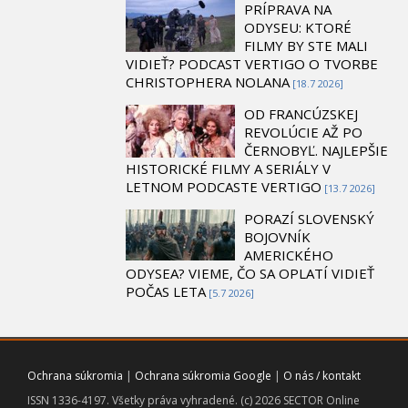
PRÍPRAVA NA
ODYSEU: KTORÉ
FILMY BY STE MALI
VIDIEŤ? PODCAST VERTIGO O TVORBE
CHRISTOPHERA NOLANA
[18.7 2026]
OD FRANCÚZSKEJ
REVOLÚCIE AŽ PO
ČERNOBYĽ. NAJLEPŠIE
HISTORICKÉ FILMY A SERIÁLY V
LETNOM PODCASTE VERTIGO
[13.7 2026]
PORAZÍ SLOVENSKÝ
BOJOVNÍK
AMERICKÉHO
ODYSEA? VIEME, ČO SA OPLATÍ VIDIEŤ
POČAS LETA
[5.7 2026]
Ochrana súkromia
|
Ochrana súkromia Google
|
O nás / kontakt
ISSN 1336-4197. Všetky práva vyhradené. (c) 2026 SECTOR Online