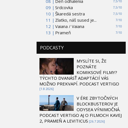
08 |
Deň odhalenia
7,5/10
09 |
Srdcovka
7,5/10
10 |
Škaredá sestra
7,5/10
11 |
Zlatko, náš sused je...
7/10
12 |
Vaiana / Vaiana
7/10
13 |
Prameň
7/10
PODCASTY
MYSLÍTE SI, ŽE
POZNÁTE
KOMIKSOVÉ FILMY?
TÝCHTO DVANÁSŤ ADAPTÁCIÍ VÁS
MOŽNO PREKVAPÍ. PODCAST VERTIGO
[1.8 2026]
V ÉRE ZBYTOČNÝCH
BLOCKBUSTEROV JE
ODYSEA VÝNIMOČNÁ.
PODCAST VERTIGO AJ O FILMOCH KAVEJ
2, PRAMEŇ A LEVITICUS
[26.7 2026]