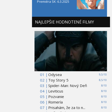
Premiéra SK: 6.3.2025
NAJLEPŠIE HODNOTENÉ FILMY
01 |
Odysea
9,5/10
02 |
Toy Story 5
8,5/10
03 |
Spider-Man: Nový Deň
8/10
04 |
Leviticus
8/10
05 |
Pozvanie
8/10
06 |
Romería
8/10
07 |
Prisahám, že za to n...
8/10