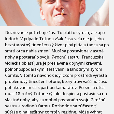
Dozrievanie potrebuje čas. To platí o syroch, ale aj o
ľuďoch. V prípade Totona však času veľa nie je. Jeho
bezstarostný tínedžerský život plný pitia a tanca sa po
smrti otca náhle zmení. Musí sa postaviť na vlastné
nohy a postarať o svoju 7-ročnú sestru. Francúzska
vidiecka oblasť Jura je preslávená dojnými kravami,
poľnohospodárskymi festivalmi a lahodným syrom
Comte. V tomto navonok idylickom prostredí vyrastá
problémový tínedžer Totone, ktorý trávi väčšinu času
poflakovaním sa s partiou kamarátov. Po smrti otca
musí 18-ročný Totone rýchlo dospieť a postaviť sa na
vlastné nohy, aby sa mohol postarať o svoju 7-ročnú
sestru a rodinnú farmu. Rozhodne sa zúčastniť
súťaže o najlepší syr comté v regióne. Môže vyhrať