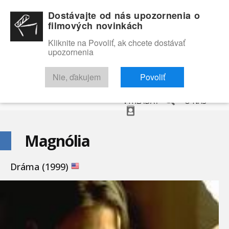
Dostávajte od nás upozornenia o
filmových novinkách
Kliknite na Povoliť, ak chcete dostávať
upozornenia
NOVINKY
RECENZIE
TRAILERY
FILMOVÁ DATABÁZA
Nie, ďakujem
Povoliť
VYHĽADAŤ
O NÁS
Magnólia
Dráma (1999)