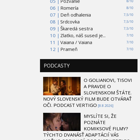
05 |
Pozvanie
8/10
06 |
Romería
8/10
07 |
Deň odhalenia
7,5/10
08 |
Srdcovka
7,5/10
09 |
Škaredá sestra
7,5/10
10 |
Zlatko, náš sused je...
7/10
11 |
Vaiana / Vaiana
7/10
12 |
Prameň
7/10
PODCASTY
O GOLIANOVI, TISOVI
A PRAVDE O
SLOVENSKOM ŠTÁTE.
NOVÝ SLOVENSKÝ FILM BUDE OTVÁRAŤ
OČI. PODCAST VERTIGO
[8.8 2026]
MYSLÍTE SI, ŽE
POZNÁTE
KOMIKSOVÉ FILMY?
TÝCHTO DVANÁSŤ ADAPTÁCIÍ VÁS