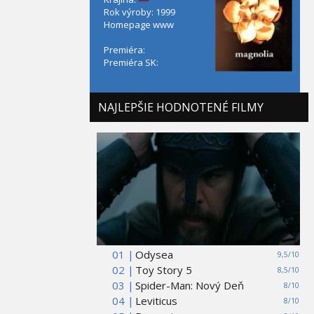
Rok výroby: 1999
Homepage
www
Premiéra:
Premiéra SK:
NAJLEPŠIE HODNOTENÉ FILMY
01 |
Odysea
9,5/10
02 |
Toy Story 5
8,5/10
03 |
Spider-Man: Nový Deň
8/10
04 |
Leviticus
8/10