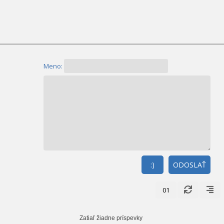
Meno:
:)
ODOSLAŤ
01
Zatiaľ žiadne príspevky