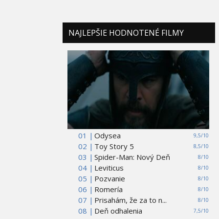
NAJLEPŠIE HODNOTENÉ FILMY
01 |
Odysea
9,5/10
02 |
Toy Story 5
8,5/10
03 |
Spider-Man: Nový Deň
8/10
04 |
Leviticus
8/10
05 |
Pozvanie
8/10
06 |
Romería
8/10
07 |
Prisahám, že za to n...
8/10
08 |
Deň odhalenia
7,5/10