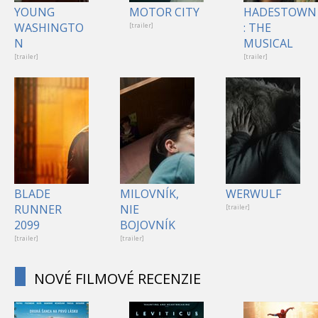
YOUNG
MOTOR CITY
HADESTOWN
WASHINGTO
: THE
[trailer]
N
MUSICAL
[trailer]
[trailer]
BLADE
MILOVNÍK,
WERWULF
RUNNER
NIE
[trailer]
2099
BOJOVNÍK
[trailer]
[trailer]
NOVÉ FILMOVÉ RECENZIE