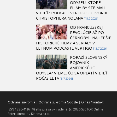
ODYSEU: KTORÉ
FILMY BY STE MALI
VIDIEŤ? PODCAST VERTIGO O TVORBE
CHRISTOPHERA NOLANA
[18.7 2026]
OD FRANCÚZSKEJ
REVOLÚCIE AŽ PO
ČERNOBYĽ. NAJLEPŠIE
HISTORICKÉ FILMY A SERIÁLY V
LETNOM PODCASTE VERTIGO
[13.7 2026]
PORAZÍ SLOVENSKÝ
BOJOVNÍK
AMERICKÉHO
ODYSEA? VIEME, ČO SA OPLATÍ VIDIEŤ
POČAS LETA
[5.7 2026]
Ochrana súkromia
|
Ochrana súkromia Google
|
O nás / kontakt
ISSN 1336-4197. Všetky práva vyhradené. (c) 2026 SECTOR Online
Entertainment / Kinema s.r.o.