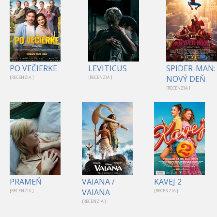
1
PO VEČIERKE
LEVITICUS
SPIDER-MAN:
NOVÝ DEŇ
[RECENZIA ]
[RECENZIA ]
[RECENZIA ]
PRAMEŇ
VAIANA /
KAVEJ 2
VAIANA
[RECENZIA ]
[RECENZIA ]
[RECENZIA ]