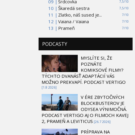
09 |
Srdcovka
7,5/10
10 |
Škaredá sestra
7,5/10
11 |
Zlatko, náš sused je...
7/10
12 |
Vaiana / Vaiana
7/10
13 |
Prameň
7/10
PODCASTY
MYSLÍTE SI, ŽE
POZNÁTE
KOMIKSOVÉ FILMY?
TÝCHTO DVANÁSŤ ADAPTÁCIÍ VÁS
MOŽNO PREKVAPÍ. PODCAST VERTIGO
[1.8 2026]
V ÉRE ZBYTOČNÝCH
BLOCKBUSTEROV JE
ODYSEA VÝNIMOČNÁ.
PODCAST VERTIGO AJ O FILMOCH KAVEJ
2, PRAMEŇ A LEVITICUS
[26.7 2026]
PRÍPRAVA NA