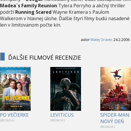
Madea´s Family Reunion
Tylera Perryho a akčný thriller
podrží
Running Scared
Wayne Kramera s Paulom
Walkerom v hlavnej úlohe. Ďalšie štyri filmy budú nasadené
len v limitovanom počte kín.
autor
Matej Oravec
24.2.2006
ĎALŠIE FILMOVÉ RECENZIE
1
PO VEČIERKE
LEVITICUS
SPIDER-MAN:
NOVÝ DEŇ
[RECENZIA ]
[RECENZIA ]
[RECENZIA ]