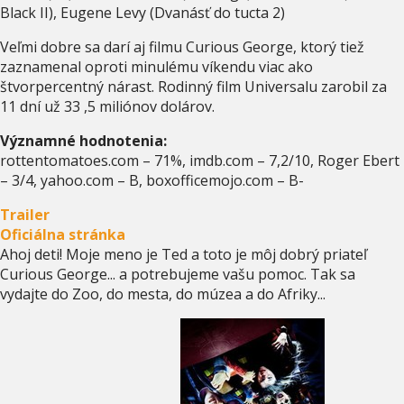
Black II), Eugene Levy (Dvanásť do tucta 2)
Veľmi dobre sa darí aj filmu Curious George, ktorý tiež
zaznamenal oproti minulému víkendu viac ako
štvorpercentný nárast. Rodinný film Universalu zarobil za
11 dní už 33 ,5 miliónov dolárov.
Významné hodnotenia:
rottentomatoes.com – 71%, imdb.com – 7,2/10, Roger Ebert
– 3/4, yahoo.com – B, boxofficemojo.com – B-
Trailer
Oficiálna stránka
Ahoj deti! Moje meno je Ted a toto je môj dobrý priateľ
Curious George... a potrebujeme vašu pomoc. Tak sa
vydajte do Zoo, do mesta, do múzea a do Afriky...