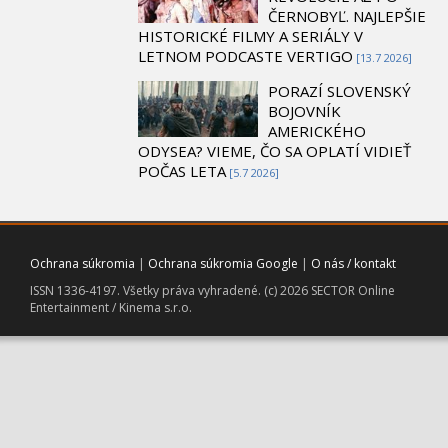
ČERNOBYĽ. NAJLEPŠIE
HISTORICKÉ FILMY A SERIÁLY V
LETNOM PODCASTE VERTIGO
[13.7 2026]
PORAZÍ SLOVENSKÝ
BOJOVNÍK
AMERICKÉHO
ODYSEA? VIEME, ČO SA OPLATÍ VIDIEŤ
POČAS LETA
[5.7 2026]
Ochrana súkromia
|
Ochrana súkromia Google
|
O nás / kontakt
ISSN 1336-4197. Všetky práva vyhradené. (c) 2026 SECTOR Online
Entertainment / Kinema s.r.o.