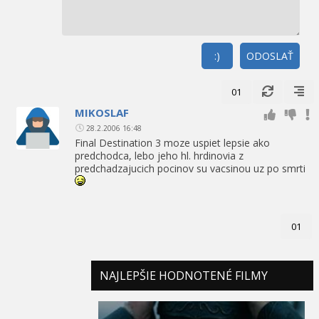
:)
ODOSLAŤ
01
MIKOSLAF
28.2.2006 16:48
Final Destination 3 moze uspiet lepsie ako
predchodca, lebo jeho hl. hrdinovia z
predchadzajucich pocinov su vacsinou uz po smrti
01
NAJLEPŠIE HODNOTENÉ FILMY