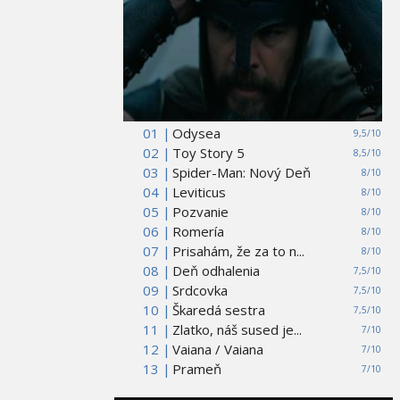
01 |
Odysea
9,5/10
02 |
Toy Story 5
8,5/10
03 |
Spider-Man: Nový Deň
8/10
04 |
Leviticus
8/10
05 |
Pozvanie
8/10
06 |
Romería
8/10
07 |
Prisahám, že za to n...
8/10
08 |
Deň odhalenia
7,5/10
09 |
Srdcovka
7,5/10
10 |
Škaredá sestra
7,5/10
11 |
Zlatko, náš sused je...
7/10
12 |
Vaiana / Vaiana
7/10
13 |
Prameň
7/10