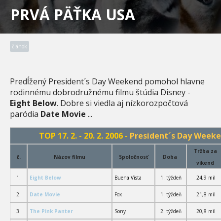
PRVÁ PÄŤKA USA
článok
Predĺžený President´s Day Weekend pomohol hlavne
rodinnému dobrodružnému filmu štúdia Disney -
Eight Below
. Dobre si viedla aj nízkorozpočtová
paródia
Date Movie
...
TOP 17. 2. - 20. 2. 2006 -
President´s Day Week
Tržba za
č.
Názov filmu
Spoločnosť
Doba
víkend
1.
Eight Below
Buena Vista
1. týždeň
24,9 mil
2.
Date Movie
Fox
1. týždeň
21,8 mil
3.
The Pink Panter
Sony
2. týždeň
20,8 mil