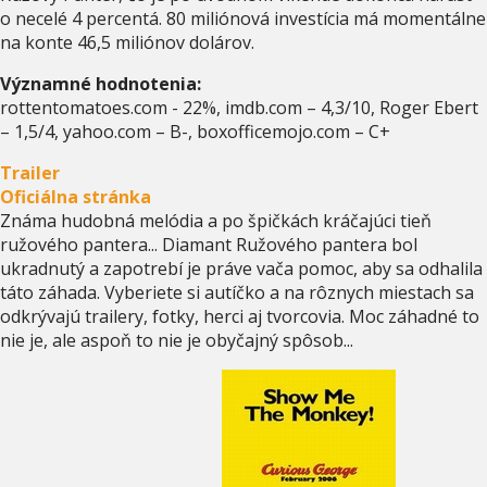
o necelé 4 percentá. 80 miliónová investícia má momentálne
na konte 46,5 miliónov dolárov.
Významné hodnotenia:
rottentomatoes.com - 22%, imdb.com – 4,3/10, Roger Ebert
– 1,5/4, yahoo.com – B-, boxofficemojo.com – C+
Trailer
Oficiálna stránka
Známa hudobná melódia a po špičkách kráčajúci tieň
ružového pantera... Diamant Ružového pantera bol
ukradnutý a zapotrebí je práve vača pomoc, aby sa odhalila
táto záhada. Vyberiete si autíčko a na rôznych miestach sa
odkrývajú trailery, fotky, herci aj tvorcovia. Moc záhadné to
nie je, ale aspoň to nie je obyčajný spôsob...