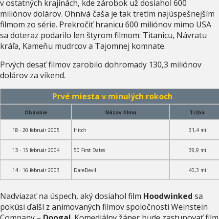
v ostatných krajinách, kde zárobok už dosiahol 600
miliónov dolárov. Ohnivá čaša je tak tretím najúspešnejším
filmom zo série. Prekročiť hranicu 600 miliónov mimo USA
sa doteraz podarilo len štyrom filmom: Titanicu, Návratu
kráľa, Kameňu mudrcov a Tajomnej komnate.
Prvých desať filmov zarobilo dohromady 130,3 miliónov
dolárov za víkend.
Prvé miesta v minulých rokoch
Obdobie
Názov filmu
Tržba
18 - 20 február 2005
Hitch
31,4 mil
13 - 15 február 2004
50 First Dates
39,9 mil
14 - 16 február 2003
DareDevil
40,3 mil
Nadviazať na úspech, aký dosiahol film
Hoodwinked
sa
pokúsi ďalší z animovaných filmov spoločnosti Weinstein
Company –
Doogal
. Komediálny žáner bude zastupovať film