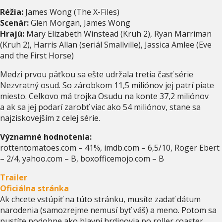
Réžia:
James Wong (The X-Files)
Scenár:
Glen Morgan, James Wong
Hrajú:
Mary Elizabeth Winstead (Kruh 2), Ryan Marriman
(Kruh 2), Harris Allan (seriál Smallville), Jassica Amlee (Eve
and the First Horse)
Medzi prvou päťkou sa ešte udržala tretia časť série
Nezvratný osud. So zárobkom 11,5 miliónov jej patrí piate
miesto. Celkovo má trojka Osudu na konte 37,2 miliónov
a ak sa jej podarí zarobť viac ako 54 miliónov, stane sa
najziskovejším z celej série.
Významné hodnotenia:
rottentomatoes.com – 41%, imdb.com – 6,5/10, Roger Ebert
– 2/4, yahoo.com – B, boxofficemojo.com – B
Trailer
Oficiálna stránka
Ak chcete vstúpiť na túto stránku, musíte zadať dátum
narodenia (samozrejme nemusí byť váš) a meno. Potom sa
pustíte podobne ako hlavní hrdinovia po roller coaster.