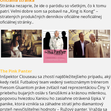
Oficiálna stránka
Stránka nezaprie, že ide o paródiu so všetkým, čo k tomu
patrí. Veľmi dobre som sa pobavil na „King is Kong“ –
stratených produkčných denníkov oficiálne neoficiálnej
oficiálnej stránky...
The Pink Panter
Inšpektor Clouseau sa zhostí najdôležitejšieho prípadu, aký
kedy riešil. Futbalový team vedený svetoznámym trénerom
Yvesom Gluantom práve zvíťazil nad reprezentáciou Číny. V
priebehu bujarých osláv s fanúšikmi a krásnou milenkou,
popovou hviezdou Xaniou ho zasiahne otrávená šipka. V
panike, ktorá vznikla sa záhadne stratí jeho diamantový
prsteň nevyčísliteľnej hodnoty – Ružový panter. Vražda sa