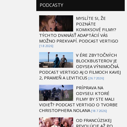
PODCASTY
MYSLÍTE SI, ŽE
POZNÁTE
KOMIKSOVÉ FILMY?
TÝCHTO DVANÁSŤ ADAPTÁCIÍ VÁS
MOŽNO PREKVAPÍ. PODCAST VERTIGO
[1.8 2026]
V ÉRE ZBYTOČNÝCH
BLOCKBUSTEROV JE
ODYSEA VÝNIMOČNÁ.
PODCAST VERTIGO AJ O FILMOCH KAVEJ
2, PRAMEŇ A LEVITICUS
[26.7 2026]
PRÍPRAVA NA
ODYSEU: KTORÉ
FILMY BY STE MALI
VIDIEŤ? PODCAST VERTIGO O TVORBE
CHRISTOPHERA NOLANA
[18.7 2026]
OD FRANCÚZSKEJ
REVOLÚCIE AŽ PO