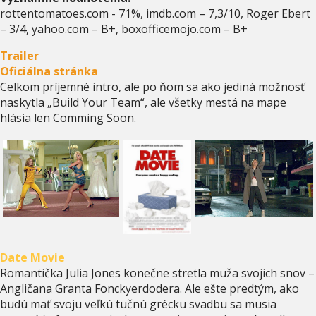
rottentomatoes.com - 71%, imdb.com – 7,3/10, Roger Ebert
– 3/4, yahoo.com – B+, boxofficemojo.com – B+
Trailer
Oficiálna stránka
Celkom príjemné intro, ale po ňom sa ako jediná možnosť
naskytla „Build Your Team“, ale všetky mestá na mape
hlásia len Comming Soon.
Date Movie
Romantička Julia Jones konečne stretla muža svojich snov –
Angličana Granta Fonckyerdodera. Ale ešte predtým, ako
budú mať svoju veľkú tučnú grécku svadbu sa musia