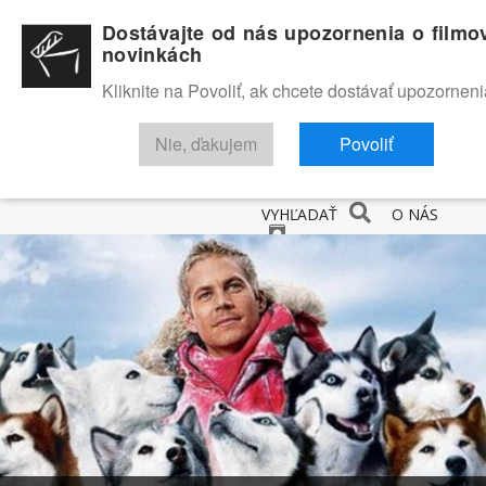
Dostávajte od nás upozornenia o filmo
novinkách
Kliknite na Povoliť, ak chcete dostávať upozorneni
Nie, ďakujem
Povoliť
NOVINKY
RECENZIE
TRAILERY
FILMOVÁ DATABÁZA
VYHĽADAŤ
O NÁS