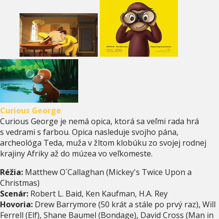
Curious George
Curious George je nemá opica, ktorá sa veľmi rada hrá
s vedrami s farbou. Opica nasleduje svojho pána,
archeológa Teda, muža v žltom klobúku zo svojej rodnej
krajiny Afriky až do múzea vo veľkomeste.
Réžia:
Matthew O´Callaghan (Mickey's Twice Upon a
Christmas)
Scenár:
Robert L. Baid, Ken Kaufman, H.A. Rey
Hovoria:
Drew Barrymore (50 krát a stále po prvý raz), Will
Ferrell (Elf), Shane Baumel (Bondage), David Cross (Man in