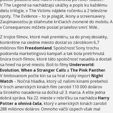
V The Legend sa nachádzajú ukážky a popis ku každému
dielu trilógie, v The Victims nájdete ročenku a 2 televízne
spoty, The Evidence – to je plagát, ikony a screensavery.
Zaujímavosťou je stiahnutie kričiacich zvonené do mobilu. A
v Consequences môžete poslať priateľovi smrť. Milé...
Z trojice filmov, ktoré mali premiéru, sa do prvej desiatky,
konkrétne na siedme miesto dostal so zárobkom 6,7
miliónov film
Freedomland
. Spoločnosť Sony trochu
podcenila marketingovú kampaň a tak bola pretrhnutá
šnúra troch filmov, ktoré táto spoločnosť nasadila a dostali
sa hneď na prvé miesto. Boli to filmy
Underworld:
Evolution
,
When a Stranger Calls
a
The Pink Panther
.
V limitovanom počte kín sa sa hral ruský import
Night
Watch
– Nočná hliadka, ktorý už našimi kinami prebehol.
V troch amerických kinách film zarobil 110 000 dolárov
a širokého nasadenia sa dočká už 3. marca. A ešte jedna
dobrá správa. Na 22. mieste v rebríčku sa nachádza
Harry
Potter a ohnivá čaša
, ktorý v amerických kinách zarobil
288 miliónov dolárov. Omnoho väčší úspech však mal