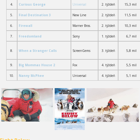
4.
Curious George
Universal
2. týždeň
15,3 mil
5.
Final Destination 3
New Line
2. týždeň
11,5 mil
6.
Firewall
Warner Bros.
2. týždeň
10,3 mil
7.
Freedomland
Sony
1. týždeň
6,7 mil
8.
When a Stranger Calls
ScreenGems
3. týždeň
5
,8 mil
9.
Big Mommas House 2
Fox
4. týždeň
5,5 mil
10.
Nanny McPhee
Universal
4. týždeň
5,1 mil