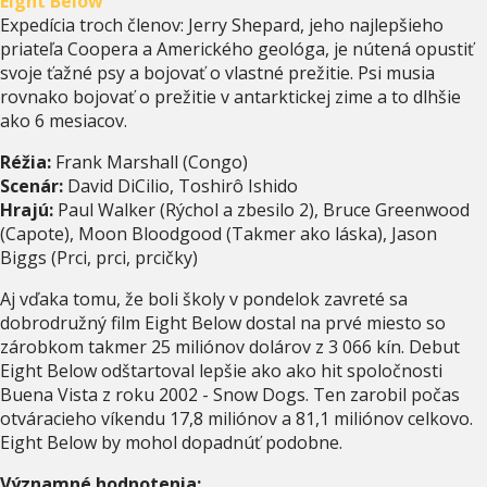
Eight Below
Expedícia troch členov: Jerry Shepard, jeho najlepšieho
priateľa Coopera a Amerického geológa, je nútená opustiť
svoje ťažné psy a bojovať o vlastné prežitie. Psi musia
rovnako bojovať o prežitie v antarktickej zime a to dlhšie
ako 6 mesiacov.
Réžia:
Frank Marshall (Congo)
Scenár:
David DiCilio, Toshirô Ishido
Hrajú:
Paul Walker (Rýchol a zbesilo 2), Bruce Greenwood
(Capote), Moon Bloodgood (Takmer ako láska), Jason
Biggs (Prci, prci, prcičky)
Aj vďaka tomu, že boli školy v pondelok zavreté sa
dobrodružný film Eight Below dostal na prvé miesto so
zárobkom takmer 25 miliónov dolárov z 3 066 kín. Debut
Eight Below odštartoval lepšie ako ako hit spoločnosti
Buena Vista z roku 2002 - Snow Dogs. Ten zarobil počas
otváracieho víkendu 17,8 miliónov a 81,1 miliónov celkovo.
Eight Below by mohol dopadnúť podobne.
Významné hodnotenia: