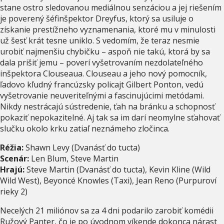
stane ostro sledovanou mediálnou senzáciou a jej riešením
je poverený šéfinšpektor Dreyfus, ktorý sa usiluje o
získanie prestížneho vyznamenania, ktoré mu v minulosti
už šesť krát tesne uniklo. S vedomím, že teraz nesmie
urobiť najmenšiu chybičku – aspoň nie takú, ktorá by sa
dala prišiť jemu – poverí vyšetrovaním nezdolateľného
inšpektora Clouseaua. Clouseau a jeho nový pomocník,
ľadovo kľudný francúzsky policajt Gilbert Ponton, vedú
vyšetrovanie neuveriteľnými a fascinujúcimi metódami.
Nikdy nestrácajú sústredenie, ťah na bránku a schopnosť
pokaziť nepokazitelné. Aj tak sa im darí neomylne sťahovať
slučku okolo krku zatiaľ neznámeho zločinca.
Réžia:
Shawn Levy (Dvanásť do tucta)
Scenár:
Len Blum, Steve Martin
Hrajú:
Steve Martin (Dvanásť do tucta), Kevin Kline (Wild
Wild West), Beyoncé Knowles (Taxi), Jean Reno (Purpuroví
rieky 2)
Necelých 21 miliónov sa za 4 dni podarilo zarobiť komédii
Ružový Panter, čo je po úvodnom víkende dokonca nárast