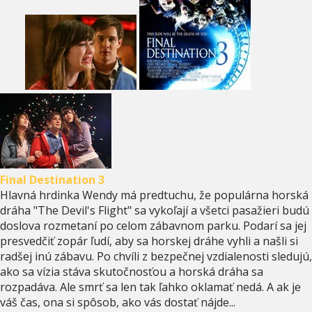
Final Destination 3
Hlavná hrdinka Wendy má predtuchu, že populárna horská
dráha "The Devil's Flight" sa vykoľají a všetci pasažieri budú
doslova rozmetaní po celom zábavnom parku. Podarí sa jej
presvedčiť zopár ľudí, aby sa horskej dráhe vyhli a našli si
radšej inú zábavu. Po chvíli z bezpečnej vzdialenosti sledujú,
ako sa vízia stáva skutočnosťou a horská dráha sa
rozpadáva. Ale smrť sa len tak ľahko oklamať nedá. A ak je
váš čas, ona si spôsob, ako vás dostať nájde...