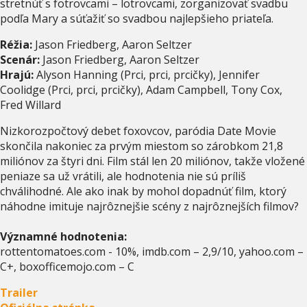
stretnúť s fotrovcami – lotrovcami, zorganizovať svadbu
podľa Mary a súťažiť so svadbou najlepšieho priateľa.
Réžia:
Jason Friedberg, Aaron Seltzer
Scenár:
Jason Friedberg, Aaron Seltzer
Hrajú:
Alyson Hanning (Prci, prci, prcičky), Jennifer
Coolidge (Prci, prci, prcičky), Adam Campbell, Tony Cox,
Fred Willard
Nizkorozpočtový debet foxovcov, paródia Date Movie
skončila nakoniec za prvým miestom so zárobkom 21,8
miliónov za štyri dni. Film stál len 20 miliónov, takže vložené
peniaze sa už vrátili, ale hodnotenia nie sú príliš
chválihodné. Ale ako inak by mohol dopadnúť film, ktorý
náhodne imituje najrôznejšie scény z najrôznejších filmov?
Významné hodnotenia:
rottentomatoes.com - 10%, imdb.com – 2,9/10, yahoo.com –
C+, boxofficemojo.com – C
Trailer