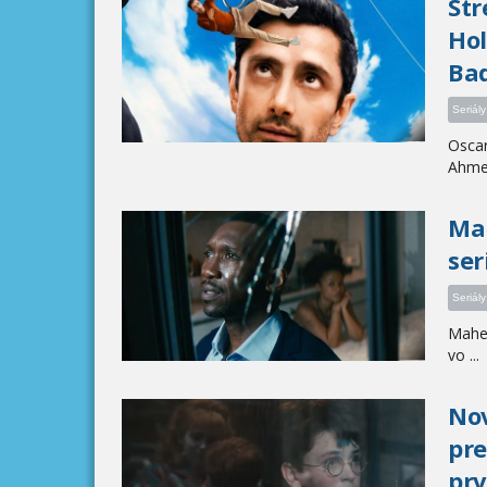
Str
Hol
Bad
Seriály
Oscar
Ahmed
Mah
ser
Seriály
Maher
vo ...
Nov
pre
prv