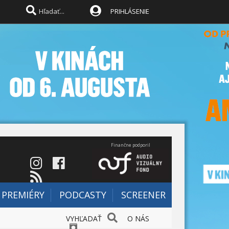
PRIHLÁSENIE
Finančne podporil
PREMIÉRY
PODCASTY
SCREENER
VYHĽADAŤ
O NÁS