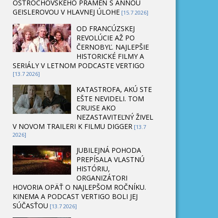
OSTROCHOVSKÉHO PRAMEŇ S ANNOU
GEISLEROVOU V HLAVNEJ ÚLOHE
[15.7 2026]
OD FRANCÚZSKEJ
REVOLÚCIE AŽ PO
ČERNOBYĽ. NAJLEPŠIE
HISTORICKÉ FILMY A
SERIÁLY V LETNOM PODCASTE VERTIGO
[13.7 2026]
KATASTROFA, AKÚ STE
EŠTE NEVIDELI. TOM
CRUISE AKO
NEZASTAVITEĽNÝ ŽIVEL
V NOVOM TRAILERI K FILMU DIGGER
[13.7
2026]
JUBILEJNÁ POHODA
PREPÍSALA VLASTNÚ
HISTÓRIU,
ORGANIZÁTORI
HOVORIA OPÄŤ O NAJLEPŠOM ROČNÍKU.
KINEMA A PODCAST VERTIGO BOLI JEJ
SÚČASŤOU
[13.7 2026]