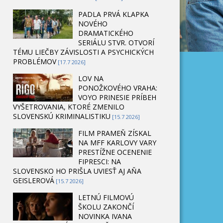
PADLA PRVÁ KLAPKA
NOVÉHO
DRAMATICKÉHO
SERIÁLU STVR. OTVORÍ
TÉMU LIEČBY ZÁVISLOSTI A PSYCHICKÝCH
PROBLÉMOV
[17.7 2026]
LOV NA
PONOŽKOVÉHO VRAHA:
VOYO PRINESIE PRÍBEH
VYŠETROVANIA, KTORÉ ZMENILO
SLOVENSKÚ KRIMINALISTIKU
[15.7 2026]
FILM PRAMEŇ ZÍSKAL
NA MFF KARLOVY VARY
PRESTÍŽNE OCENENIE
FIPRESCI: NA
SLOVENSKO HO PRIŠLA UVIESŤ AJ AŇA
GEISLEROVÁ
[15.7 2026]
LETNÚ FILMOVÚ
ŠKOLU ZAKONČÍ
NOVINKA IVANA