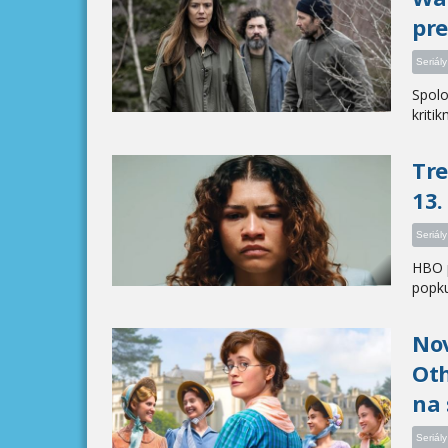
pre
Seriály
Spolo
kritikm
Tre
13.
Seriály
HBO p
popku
Nov
Oth
na 
Seriály