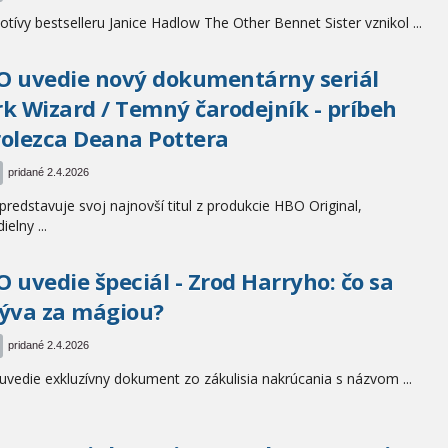
tívy bestselleru Janice Hadlow The Other Bennet Sister vznikol ...
 uvedie nový dokumentárny seriál
k Wizard / Temný čarodejník - príbeh
olezca Deana Pottera
pridané 2.4.2026
redstavuje svoj najnovší titul z produkcie HBO Original,
ielny ...
 uvedie špeciál - Zrod Harryho: čo sa
ýva za mágiou?
pridané 2.4.2026
vedie exkluzívny dokument zo zákulisia nakrúcania s názvom ...