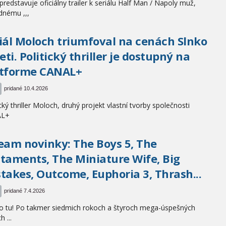
redstavuje oficiálny trailer k seriálu Half Man / Napoly muž,
dnému ,,,
iál Moloch triumfoval na cenách Slnko
ieti. Politický thriller je dostupný na
atforme CANAL+
pridané 10.4.2026
ický thriller Moloch, druhý projekt vlastní tvorby společnosti
AL+
eam novinky: The Boys 5, The
taments, The Miniature Wife, Big
takes, Outcome, Euphoria 3, Thrash...
pridané 7.4.2026
to tu! Po takmer siedmich rokoch a štyroch mega-úspešných
h ...