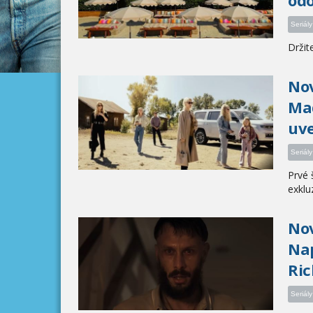
odo
Seriály
Držit
Nov
Mad
uv
Seriály
Prvé 
exkluz
Nov
Nap
Ric
Seriály