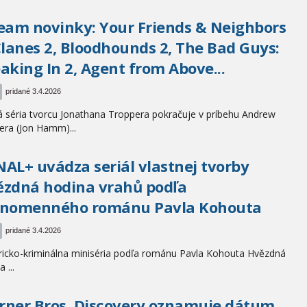
eam novinky: Your Friends & Neighbors
Clanes 2, Bloodhounds 2, The Bad Guys:
aking In 2, Agent from Above...
pridané 3.4.2026
 séria tvorcu Jonathana Troppera pokračuje v príbehu Andrew
ra (Jon Hamm)...
AL+ uvádza seriál vlastnej tvorby
zdná hodina vrahů podľa
vnomenného románu Pavla Kohouta
pridané 3.4.2026
ricko-kriminálna miniséria podľa románu Pavla Kohouta Hvězdná
 ...
ner Bros. Discovery oznamuje dátum