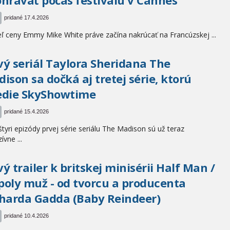
hrávať počas festivalu v Cannes
pridané 17.4.2026
eľ ceny Emmy Mike White práve začína nakrúcať na Francúzskej ...
ý seriál Taylora Sheridana The
ison sa dočká aj tretej série, ktorú
edie SkyShowtime
pridané 15.4.2026
štyri epizódy prvej série seriálu The Madison sú už teraz
ívne ...
ý trailer k britskej minisérii Half Man /
oly muž - od tvorcu a producenta
harda Gadda (Baby Reindeer)
pridané 10.4.2026