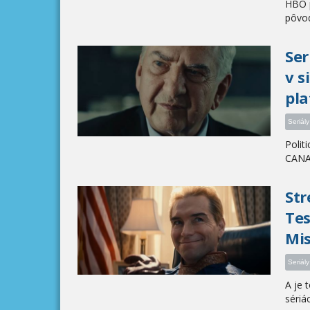
HBO p
pôvo
Ser
v s
pl
Seriály
Polit
CAN
Str
Tes
Mis
Seriály
A je 
sériác