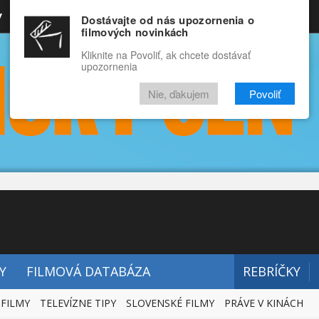
y
Rozprávky
Funny
Docu
Dostávajte od nás upozornenia o
filmových novinkách
RECENZIE
VIDEÁ
FILMY
Kliknite na Povoliť, ak chcete dostávať
upozornenia
Nie, ďakujem
Povoliť
Y
FILMOVÁ DATABÁZA
REBRÍČKY
 FILMY
TELEVÍZNE TIPY
SLOVENSKÉ FILMY
PRÁVE V KINÁCH