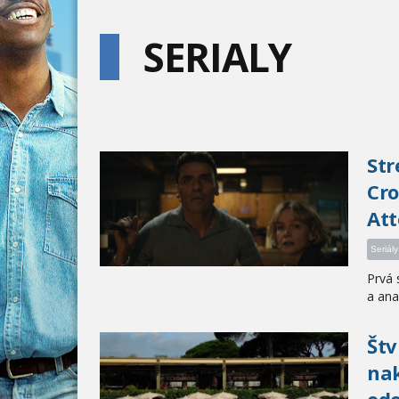
SERIALY
Str
Cro
Att
Seriály
Prvá 
a ana
Štv
nak