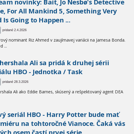
eam novinky: Bait, Jo Nesbø's Detective
e, For All Mankind 5, Something Very
 Is Going to Happen ...
pridané 2.4.2026
ový nominant Riz Ahmed v zaujímavej variácii na Jamesa Bonda.
 ...
ershala Ali sa pridá k druhej sérii
iálu HBO - Jednotka / Task
pridané 28.3.2026
shala Ali ako Eddie Barnes, skúsený a rešpektovaný agent DEA
ý seriál HBO - Harry Potter bude mať
miéru na tohtoročné Vianoce. Čaká vás
ých osem častí prvej série