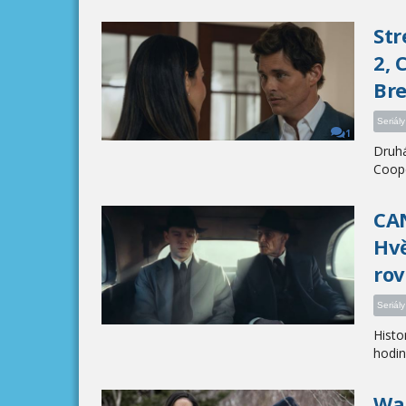
Str
2, 
Bre
Seriály
1
Druhá
Coope
CAN
Hvě
ro
Seriály
Histo
hodina
War