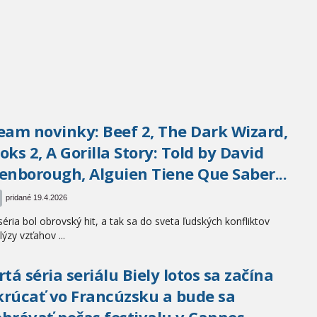
eam novinky: Beef 2, The Dark Wizard,
oks 2, A Gorilla Story: Told by David
enborough, Alguien Tiene Que Saber...
pridané 19.4.2026
séria bol obrovský hit, a tak sa do sveta ľudských konfliktov
lýzy vzťahov ...
rtá séria seriálu Biely lotos sa začína
rúcať vo Francúzsku a bude sa