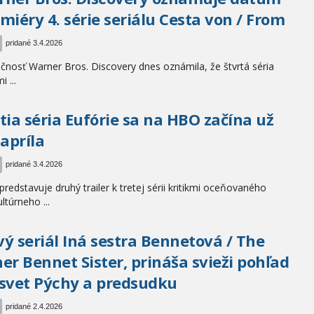
miéry 4. série seriálu Cesta von / From
pridané 3.4.2026
čnosť Warner Bros. Discovery dnes oznámila, že štvrtá séria
i ...
tia séria Eufórie sa na HBO začína už
 apríla
pridané 3.4.2026
redstavuje druhý trailer k tretej sérii kritikmi oceňovaného
ltúrneho ...
ý seriál Iná sestra Bennetová / The
er Bennet Sister, prináša svieži pohľad
svet Pýchy a predsudku
pridané 2.4.2026