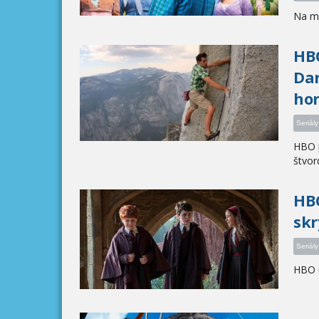
Na mo
HBO
Dar
hor
Seriály
HBO p
štvord
HBO
skr
Seriály
HBO u