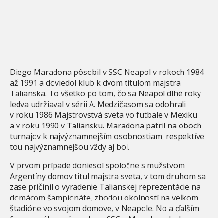
Diego Maradona pôsobil v SSC Neapol v rokoch 1984
až 1991 a doviedol klub k dvom titulom majstra
Talianska. To všetko po tom, čo sa Neapol dlhé roky
ledva udržiaval v sérii A. Medzičasom sa odohrali
v roku 1986 Majstrovstvá sveta vo futbale v Mexiku
a v roku 1990 v Taliansku. Maradona patril na oboch
turnajov k najvýznamnejším osobnostiam, respektíve
tou najvýznamnejšou vždy aj bol.
V prvom prípade doniesol spoločne s mužstvom
Argentíny domov titul majstra sveta, v tom druhom sa
zase pričinil o vyradenie Talianskej reprezentácie na
domácom šampionáte, zhodou okolností na veľkom
štadióne vo svojom domove, v Neapole. No a ďalším