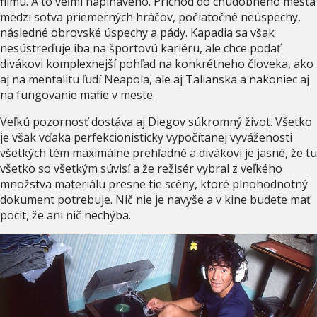
filmu. A to veľmi napínavého. Príchod do chudobného mesta
medzi sotva priemerných hráčov, počiatočné neúspechy,
následné obrovské úspechy a pády. Kapadia sa však
nesústreďuje iba na športovú kariéru, ale chce podať
divákovi komplexnejší pohľad na konkrétneho človeka, ako
aj na mentalitu ľudí Neapola, ale aj Talianska a nakoniec aj
na fungovanie mafie v meste.
Veľkú pozornosť dostáva aj Diegov súkromný život. Všetko
je však vďaka perfekcionisticky vypočítanej vyváženosti
všetkých tém maximálne prehľadné a divákovi je jasné, že tu
všetko so všetkým súvisí a že režisér vybral z veľkého
množstva materiálu presne tie scény, ktoré plnohodnotný
dokument potrebuje. Nič nie je navyše a v kine budete mať
pocit, že ani nič nechýba.