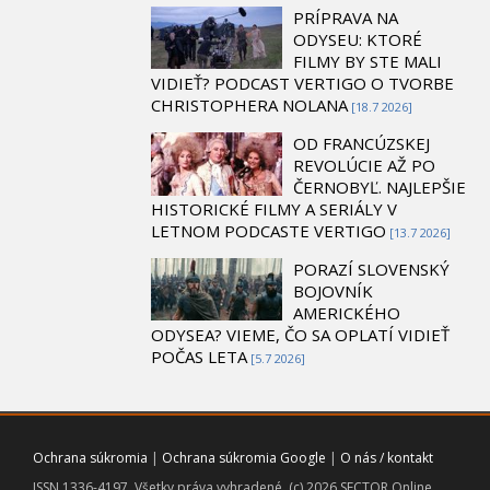
PRÍPRAVA NA
ODYSEU: KTORÉ
FILMY BY STE MALI
VIDIEŤ? PODCAST VERTIGO O TVORBE
CHRISTOPHERA NOLANA
[18.7 2026]
OD FRANCÚZSKEJ
REVOLÚCIE AŽ PO
ČERNOBYĽ. NAJLEPŠIE
HISTORICKÉ FILMY A SERIÁLY V
LETNOM PODCASTE VERTIGO
[13.7 2026]
PORAZÍ SLOVENSKÝ
BOJOVNÍK
AMERICKÉHO
ODYSEA? VIEME, ČO SA OPLATÍ VIDIEŤ
POČAS LETA
[5.7 2026]
Ochrana súkromia
|
Ochrana súkromia Google
|
O nás / kontakt
ISSN 1336-4197. Všetky práva vyhradené. (c) 2026 SECTOR Online