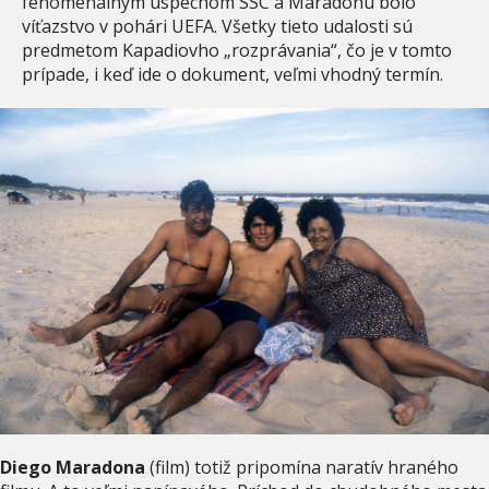
fenomenálnym úspechom SSC a Maradonu bolo
víťazstvo v pohári UEFA. Všetky tieto udalosti sú
predmetom Kapadiovho „rozprávania“, čo je v tomto
prípade, i keď ide o dokument, veľmi vhodný termín.
Diego Maradona
(film) totiž pripomína naratív hraného