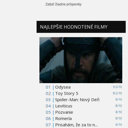
Zatiaľ žiadne príspevky
NAJLEPŠIE HODNOTENÉ FILMY
01 |
Odysea
9,5/10
02 |
Toy Story 5
8,5/10
03 |
Spider-Man: Nový Deň
8/10
04 |
Leviticus
8/10
05 |
Pozvanie
8/10
06 |
Romería
8/10
07 |
Prisahám, že za to n...
8/10