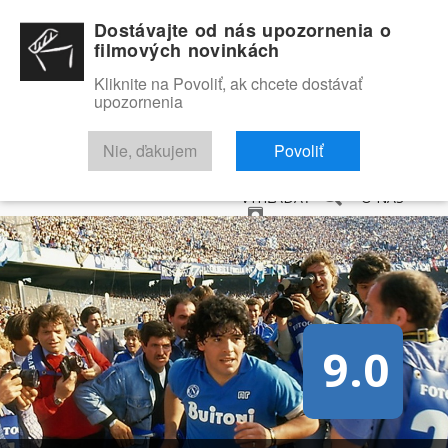
Dostávajte od nás upozornenia o
filmových novinkách
Kliknite na Povoliť, ak chcete dostávať
upozornenia
NOVINKY
RECENZIE
TRAILERY
FILMOVÁ DATABÁZA
Nie, ďakujem
Povoliť
VYHĽADAŤ
O NÁS
9.0