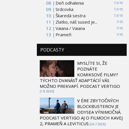
08 |
Deň odhalenia
7,5/10
09 |
Srdcovka
7,5/10
10 |
Škaredá sestra
7,5/10
11 |
Zlatko, náš sused je...
7/10
12 |
Vaiana / Vaiana
7/10
13 |
Prameň
7/10
PODCASTY
MYSLÍTE SI, ŽE
POZNÁTE
KOMIKSOVÉ FILMY?
TÝCHTO DVANÁSŤ ADAPTÁCIÍ VÁS
MOŽNO PREKVAPÍ. PODCAST VERTIGO
[1.8 2026]
V ÉRE ZBYTOČNÝCH
BLOCKBUSTEROV JE
ODYSEA VÝNIMOČNÁ.
PODCAST VERTIGO AJ O FILMOCH KAVEJ
2, PRAMEŇ A LEVITICUS
[26.7 2026]