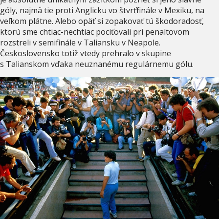
góly, najmä tie proti Anglicku vo štvrťfinále v Mexiku, na
veľkom plátne. Alebo opäť si zopakovať tú škodoradosť,
ktorú sme chtiac-nechtiac pociťovali pri penaltovom
rozstreli v semifinále v Taliansku v Neapole.
Československo totiž vtedy prehralo v skupine
s Talianskom vďaka neuznanému regulárnemu gólu.