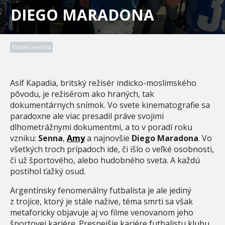
DIEGO MARADONA
Filmová recenzia
Asif Kapadia, britský režisér indicko-moslimského
pôvodu, je režisérom ako hraných, tak
dokumentárnych snímok. Vo svete kinematografie sa
paradoxne ale viac presadil práve svojimi
dlhometrážnymi dokumentmi, a to v poradí roku
vzniku:
Senna
,
Amy
a najnovšie
Diego Maradona
. Vo
všetkých troch prípadoch ide, či išlo o veľké osobnosti,
či už športového, alebo hudobného sveta. A každú
postihol ťažký osud.
Argentínsky fenomenálny futbalista je ale jediný
z trojice, ktorý je stále nažive, téma smrti sa však
metaforicky objavuje aj vo filme venovanom jeho
športovej kariére. Presnejšie kariére futbalistu klubu