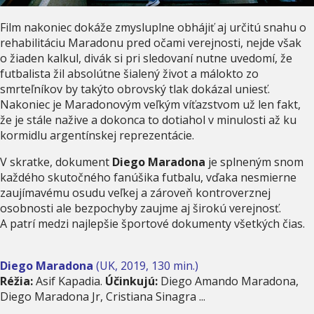
Film nakoniec dokáže zmysluplne obhájiť aj určitú snahu o
rehabilitáciu Maradonu pred očami verejnosti, nejde však
o žiaden kalkul, divák si pri sledovaní nutne uvedomí, že
futbalista žil absolútne šialený život a málokto zo
smrteľníkov by takýto obrovský tlak dokázal uniesť.
Nakoniec je Maradonovým veľkým víťazstvom už len fakt,
že je stále nažive a dokonca to dotiahol v minulosti až ku
kormidlu argentínskej reprezentácie.
V skratke, dokument
Diego Maradona
je splneným snom
každého skutočného fanúšika futbalu, vďaka nesmierne
zaujímavému osudu veľkej a zároveň kontroverznej
osobnosti ale bezpochyby zaujme aj širokú verejnosť.
A patrí medzi najlepšie športové dokumenty všetkých čias.
Diego Maradona
(UK, 2019, 130 min.)
Réžia:
Asif Kapadia.
Účinkujú:
Diego Amando Maradona,
Diego Maradona Jr, Cristiana Sinagra ...