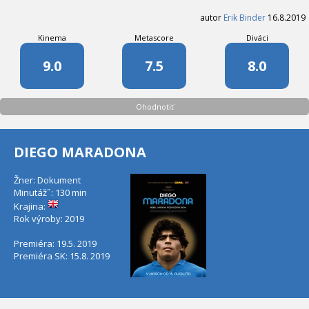
autor
Erik Binder
16.8.2019
Kinema
Metascore
Diváci
9.0
7.5
8.0
Ohodnotiť
DIEGO MARADONA
Žner: Dokument
Minutáž˝: 130 min
Krajina:
Rok výroby: 2019
Premiéra: 19.5. 2019
Premiéra SK: 15.8. 2019