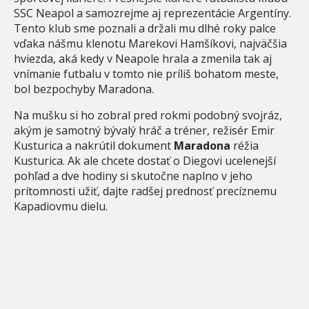
SSC Neapol a samozrejme aj reprezentácie Argentíny.
Tento klub sme poznali a držali mu dlhé roky palce
vďaka nášmu klenotu Marekovi Hamšíkovi, najväčšia
hviezda, aká kedy v Neapole hrala a zmenila tak aj
vnímanie futbalu v tomto nie príliš bohatom meste,
bol bezpochyby Maradona.
Na mušku si ho zobral pred rokmi podobný svojráz,
akým je samotný bývalý hráč a tréner, režisér Emir
Kusturica a nakrútil dokument
Maradona
réžia
Kusturica. Ak ale chcete dostať o Diegovi ucelenejší
pohľad a dve hodiny si skutočne naplno v jeho
prítomnosti užiť, dajte radšej prednosť precíznemu
Kapadiovmu dielu.