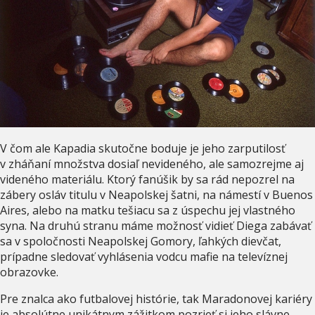
V čom ale Kapadia skutočne boduje je jeho zarputilosť
v zháňaní množstva dosiaľ nevideného, ale samozrejme aj
videného materiálu. Ktorý fanúšik by sa rád nepozrel na
zábery osláv titulu v Neapolskej šatni, na námestí v Buenos
Aires, alebo na matku tešiacu sa z úspechu jej vlastného
syna. Na druhú stranu máme možnosť vidieť Diega zabávať
sa v spoločnosti Neapolskej Gomory, ľahkých dievčat,
prípadne sledovať vyhlásenia vodcu mafie na televíznej
obrazovke.
Pre znalca ako futbalovej histórie, tak Maradonovej kariéry
je absolútne unikátnym zážitkom pozrieť si jeho slávne