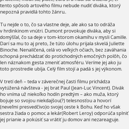
tento spôsob artového filmu nebude nudiť diváka, ktorý
nepozná pravidlá tohto žánru..
Tu nejde o to, čo sa vlastne deje, ale ako sa to odráža
v hrdinkinom vnútri. Dumont provokuje diváka, aby si
domýšľal, čo sa deje v tom-ktorom okamihu v mysli Camille.
Darí sa mu to aj preto, že túto úlohu prijala skvelá Juliette
Binoche. Nenalíčená, celá vo veľkých očiach, bez zaváhania
schopná prechádzať do protichodných emočných polôh, čo
len náznakom gesta zmeniť atmosféru. Veríme jej ako ju
toto prostredie ubíja. Celý film stojí a padá s jej výkonom.
V tretí deň – teda v záverečnej časti filmu prichádza
vytúžená návšteva - jej brat Paul (Jean-Luc Vincent). Divák
ho vníma už niekoľko hodín predtým – ako muža, ktorý
bojuje so svojou niekdajšou(?) telesnosťou a hovorí
(neveľmi presvedčivo)o svojej ceste k Bohu. Keď ho však
sestra žiada o pomoc a lekár(Robert Leroy) odporúča splniť
jej prianie a pokúsiť sa vrátiť ju domov ani nezareaguje.