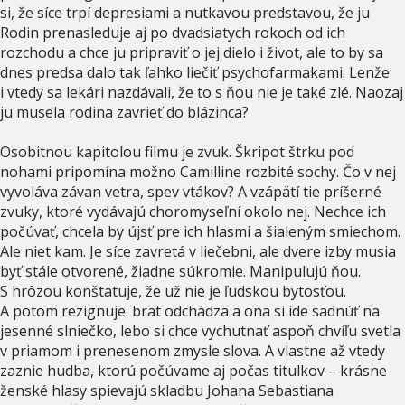
si, že síce trpí depresiami a nutkavou predstavou, že ju
Rodin prenasleduje aj po dvadsiatych rokoch od ich
rozchodu a chce ju pripraviť o jej dielo i život, ale to by sa
dnes predsa dalo tak ľahko liečiť psychofarmakami. Lenže
i vtedy sa lekári nazdávali, že to s ňou nie je také zlé. Naozaj
ju musela rodina zavrieť do blázinca?
Osobitnou kapitolou filmu je zvuk. Škripot štrku pod
nohami pripomína možno Camilline rozbité sochy. Čo v nej
vyvoláva závan vetra, spev vtákov? A vzápätí tie príšerné
zvuky, ktoré vydávajú choromyseľní okolo nej. Nechce ich
počúvať, chcela by újsť pre ich hlasmi a šialeným smiechom.
Ale niet kam. Je síce zavretá v liečebni, ale dvere izby musia
byť stále otvorené, žiadne súkromie. Manipulujú ňou.
S hrôzou konštatuje, že už nie je ľudskou bytosťou.
A potom rezignuje: brat odchádza a ona si ide sadnúť na
jesenné slniečko, lebo si chce vychutnať aspoň chvíľu svetla
v priamom i prenesenom zmysle slova. A vlastne až vtedy
zaznie hudba, ktorú počúvame aj počas titulkov – krásne
ženské hlasy spievajú skladbu Johana Sebastiana