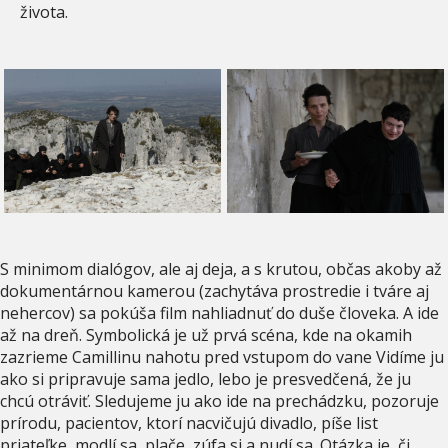
života.
S minimom dialógov, ale aj deja, a s krutou, občas akoby až
dokumentárnou kamerou (zachytáva prostredie i tváre aj
nehercov) sa pokúša film nahliadnuť do duše človeka. A ide
až na dreň. Symbolická je už prvá scéna, kde na okamih
zazrieme Camillinu nahotu pred vstupom do vane Vidíme ju
ako si pripravuje sama jedlo, lebo je presvedčená, že ju
chcú otráviť. Sledujeme ju ako ide na prechádzku, pozoruje
prírodu, pacientov, ktorí nacvičujú divadlo, píše list
priateľke, modlí sa, plače, zúfa si a nudí sa. Otázka je, či