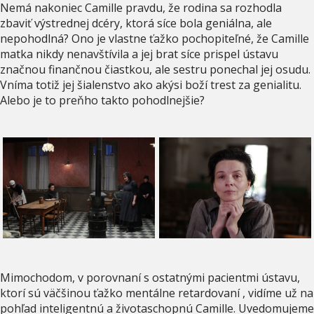
Nemá nakoniec Camille pravdu, že rodina sa rozhodla
zbaviť výstrednej dcéry, ktorá síce bola geniálna, ale
nepohodlná? Ono je vlastne ťažko pochopiteľné, že Camille
matka nikdy nenavštívila a jej brat síce prispel ústavu
značnou finančnou čiastkou, ale sestru ponechal jej osudu.
Vníma totiž jej šialenstvo ako akýsi boží trest za genialitu.
Alebo je to preňho takto pohodlnejšie?
Mimochodom, v porovnaní s ostatnými pacientmi ústavu,
ktorí sú väčšinou ťažko mentálne retardovaní , vidíme už na
pohľad inteligentnú a životaschopnú Camille. Uvedomujeme