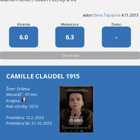
autor
Elena Ťapajová
4.11.2013
Kinema
Metascore
Diváci
6.0
6.3
-
Ohodnotiť
CAMILLE CLAUDEL 1915
Žner: Dráma
Minutáž˝: 97 min
Krajina:
Rok výroby: 2013
Premiéra: 12.2. 2013
Premiéra SK: 31.10. 2013