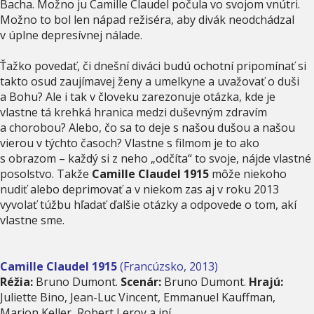
Bacha. Možno ju Camille Claudel počula vo svojom vnútri.
Možno to bol len nápad režiséra, aby divák neodchádzal
v úplne depresívnej nálade.
Ťažko povedať, či dnešní diváci budú ochotní pripomínať si
takto osud zaujímavej ženy a umelkyne a uvažovať o duši
a Bohu? Ale i tak v človeku zarezonuje otázka, kde je
vlastne tá krehká hranica medzi duševným zdravím
a chorobou? Alebo, čo sa to deje s našou dušou a našou
vierou v týchto časoch? Vlastne s filmom je to ako
s obrazom – každý si z neho „odčíta“ to svoje, nájde vlastné
posolstvo. Takže
Camille Claudel 1915
môže niekoho
nudiť alebo deprimovať a v niekom zas aj v roku 2013
vyvolať túžbu hľadať ďalšie otázky a odpovede o tom, akí
vlastne sme.
Camille Claudel 1915
(Francúzsko, 2013)
Réžia:
Bruno Dumont.
Scenár:
Bruno Dumont.
Hrajú:
Juliette Bino, Jean-Luc Vincent, Emmanuel Kauffman,
Marion Keller, Robert Leroy a iní