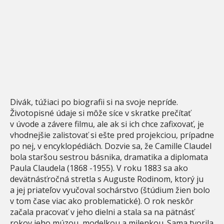
Divák, túžiaci po biografii si na svoje nepríde.
Životopisné údaje si môže síce v skratke prečítať
v úvode a závere filmu, ale ak si ich chce zafixovať, je
vhodnejšie zalistovať si ešte pred projekciou, prípadne
po nej, v encyklopédiách. Dozvie sa, že Camille Claudel
bola staršou sestrou básnika, dramatika a diplomata
Paula Claudela (1868 -1955). V roku 1883 sa ako
devätnásťročná stretla s Auguste Rodinom, ktorý ju
a jej priateľov vyučoval sochárstvo (štúdium žien bolo
v tom čase viac ako problematické). O rok neskôr
začala pracovať v jeho dielni a stala sa na pätnásť
rokov jeho múzou, modelkou a milenkou. Sama tvorila