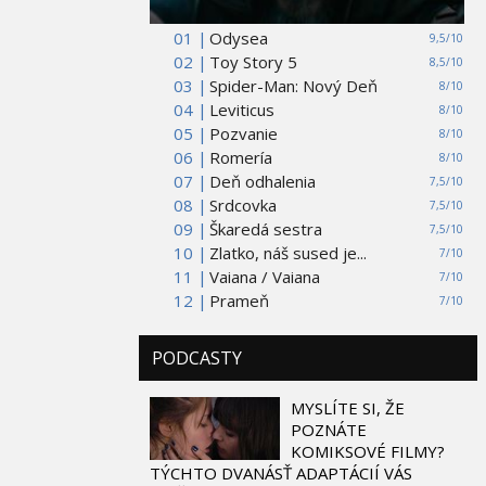
01 |
Odysea
9,5/10
02 |
Toy Story 5
8,5/10
03 |
Spider-Man: Nový Deň
8/10
04 |
Leviticus
8/10
05 |
Pozvanie
8/10
06 |
Romería
8/10
07 |
Deň odhalenia
7,5/10
08 |
Srdcovka
7,5/10
09 |
Škaredá sestra
7,5/10
10 |
Zlatko, náš sused je...
7/10
11 |
Vaiana / Vaiana
7/10
12 |
Prameň
7/10
PODCASTY
MYSLÍTE SI, ŽE
POZNÁTE
KOMIKSOVÉ FILMY?
TÝCHTO DVANÁSŤ ADAPTÁCIÍ VÁS