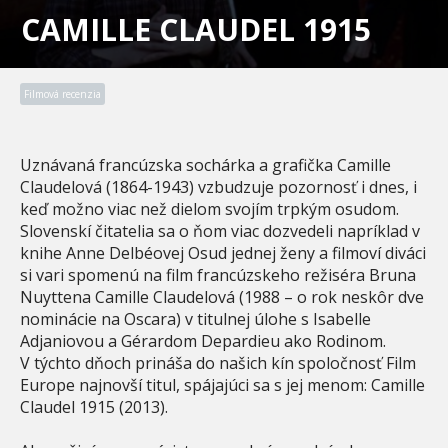
CAMILLE CLAUDEL 1915
Filmová recenzia
Uznávaná francúzska sochárka a grafička Camille
Claudelová (1864-1943) vzbudzuje pozornosť i dnes, i
keď možno viac než dielom svojím trpkým osudom.
Slovenskí čitatelia sa o ňom viac dozvedeli napríklad v
knihe Anne Delbéovej Osud jednej ženy a filmoví diváci
si vari spomenú na film francúzskeho režiséra Bruna
Nuyttena Camille Claudelová (1988 – o rok neskôr dve
nominácie na Oscara) v titulnej úlohe s Isabelle
Adjaniovou a Gérardom Depardieu ako Rodinom.
V týchto dňoch prináša do našich kín spoločnosť Film
Europe najnovší titul, spájajúci sa s jej menom: Camille
Claudel 1915 (2013).