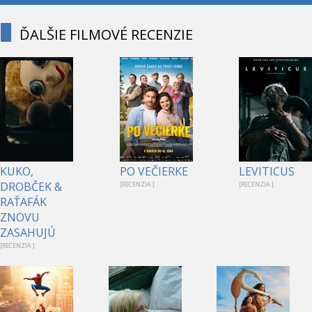
ĎALŠIE FILMOVÉ RECENZIE
KUKO,
PO VEČIERKE
LEVITICUS
DROBČEK &
[RECENZIA ]
[RECENZIA ]
RAŤAFÁK
ZNOVU
ZASAHUJÚ
[RECENZIA ]