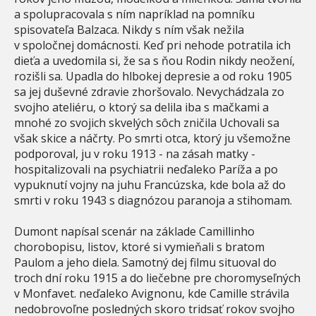
a spolupracovala s ním napríklad na pomníku
spisovateľa Balzaca. Nikdy s ním však nežila
v spoločnej domácnosti. Keď pri nehode potratila ich
dieťa a uvedomila si, že sa s ňou Rodin nikdy neožení,
rozišli sa. Upadla do hlbokej depresie a od roku 1905
sa jej duševné zdravie zhoršovalo. Nevychádzala zo
svojho ateliéru, o ktorý sa delila iba s mačkami a
mnohé zo svojich skvelých sôch zničila Uchovali sa
však skice a náčrty. Po smrti otca, ktorý ju všemožne
podporoval, ju v roku 1913 - na zásah matky -
hospitalizovali na psychiatrii neďaleko Paríža a po
vypuknutí vojny na juhu Francúzska, kde bola až do
smrti v roku 1943 s diagnózou paranoja a stihomam.
Dumont napísal scenár na základe Camillinho
chorobopisu, listov, ktoré si vymieňali s bratom
Paulom a jeho diela. Samotný dej filmu situoval do
troch dní roku 1915 a do liečebne pre choromyseľných
v Monfavet. neďaleko Avignonu, kde Camille strávila
nedobrovoľne posledných skoro tridsať rokov svojho