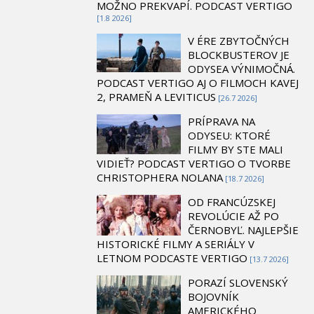
MOŽNO PREKVAPÍ. PODCAST VERTIGO
[1.8 2026]
V ÉRE ZBYTOČNÝCH
BLOCKBUSTEROV JE
ODYSEA VÝNIMOČNÁ.
PODCAST VERTIGO AJ O FILMOCH KAVEJ
2, PRAMEŇ A LEVITICUS
[26.7 2026]
PRÍPRAVA NA
ODYSEU: KTORÉ
FILMY BY STE MALI
VIDIEŤ? PODCAST VERTIGO O TVORBE
CHRISTOPHERA NOLANA
[18.7 2026]
OD FRANCÚZSKEJ
REVOLÚCIE AŽ PO
ČERNOBYĽ. NAJLEPŠIE
HISTORICKÉ FILMY A SERIÁLY V
LETNOM PODCASTE VERTIGO
[13.7 2026]
PORAZÍ SLOVENSKÝ
BOJOVNÍK
AMERICKÉHO