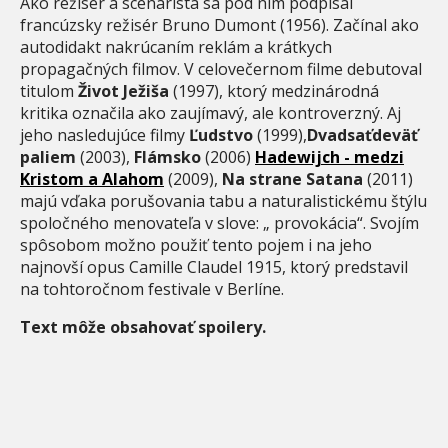
Ako režisér a scenárista sa pod ním podpísal
francúzsky režisér Bruno Dumont (1956). Začínal ako
autodidakt nakrúcaním reklám a krátkych
propagačných filmov. V celovečernom filme debutoval
titulom
Život Ježiša
(1997), ktorý medzinárodná
kritika označila ako zaujímavý, ale kontroverzný. Aj
jeho nasledujúce filmy
Ľudstvo
(1999),
Dvadsaťdeväť
paliem
(2003),
Flámsko
(2006)
Hadewijch - medzi
Kristom a Alahom
(2009),
Na strane Satana
(2011)
majú vďaka porušovania tabu a naturalistickému štýlu
spoločného menovateľa v slove: „ provokácia“. Svojím
spôsobom možno použiť tento pojem i na jeho
najnovší opus Camille Claudel 1915, ktorý predstavil
na tohtoročnom festivale v Berlíne.
Text môže obsahovať spoilery.