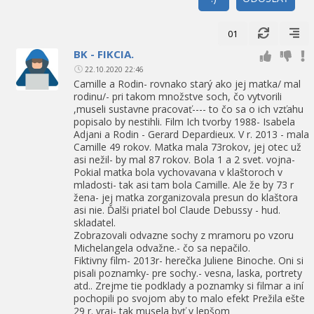
01
BK - FIKCIA.
22.10.2020 22:46
Camille a Rodin- rovnako starý ako jej matka/ mal
rodinu/- pri takom množstve soch, čo vytvorili
,museli sustavne pracovať---- to čo sa o ich vzťahu
popisalo by nestihli. Film Ich tvorby 1988- Isabela
Adjani a Rodin - Gerard Depardieux. V r. 2013 - mala
Camille 49 rokov. Matka mala 73rokov, jej otec už
asi nežil- by mal 87 rokov. Bola 1 a 2 svet. vojna-
Pokial matka bola vychovavana v klaštoroch v
mladosti- tak asi tam bola Camille. Ale že by 73 r
žena- jej matka zorganizovala presun do klaštora
asi nie. Ďalši priatel bol Claude Debussy - hud.
skladatel.
Zobrazovali odvazne sochy z mramoru po vzoru
Michelangela odvažne.- čo sa nepačilo.
Fiktivny film- 2013r- herečka Juliene Binoche. Oni si
pisali poznamky- pre sochy.- vesna, laska, portrety
atd.. Zrejme tie podklady a poznamky si filmar a iní
pochopili po svojom aby to malo efekt Prežila ešte
29 r. vraj- tak musela byť v lepšom