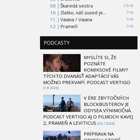
09 |
Škaredá sestra
7,5/10
10 |
Zlatko, náš sused je...
7/10
11 |
Vaiana / Vaiana
7/10
12 |
Prameň
7/10
PODCASTY
MYSLÍTE SI, ŽE
POZNÁTE
KOMIKSOVÉ FILMY?
TÝCHTO DVANÁSŤ ADAPTÁCIÍ VÁS
MOŽNO PREKVAPÍ. PODCAST VERTIGO
[1.8 2026]
V ÉRE ZBYTOČNÝCH
BLOCKBUSTEROV JE
ODYSEA VÝNIMOČNÁ.
PODCAST VERTIGO AJ O FILMOCH KAVEJ
2, PRAMEŇ A LEVITICUS
[26.7 2026]
PRÍPRAVA NA
ODYSEU: KTORÉ