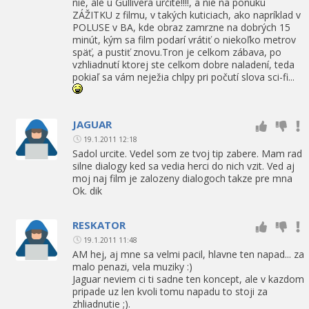
nie, ale u Gullivera určite!!!!, a nie na ponuku
ZÁŽITKU z filmu, v takých kuticiach, ako napríklad v
POLUSE v BA, kde obraz zamrzne na dobrých 15
minút, kým sa film podarí vrátiť o niekoľko metrov
späť, a pustiť znovu.Tron je celkom zábava, po
vzhliadnutí ktorej ste celkom dobre naladení, teda
pokiaľ sa vám neježia chlpy pri počutí slova sci-fi...
JAGUAR
19.1.2011 12:18
Sadol urcite. Vedel som ze tvoj tip zabere. Mam rad
silne dialogy ked sa vedia herci do nich vzit. Ved aj
moj naj film je zalozeny dialogoch takze pre mna
Ok. dik
RESKATOR
19.1.2011 11:48
AM hej, aj mne sa velmi pacil, hlavne ten napad... za
malo penazi, vela muziky :)
Jaguar neviem ci ti sadne ten koncept, ale v kazdom
pripade uz len kvoli tomu napadu to stoji za
zhliadnutie ;).