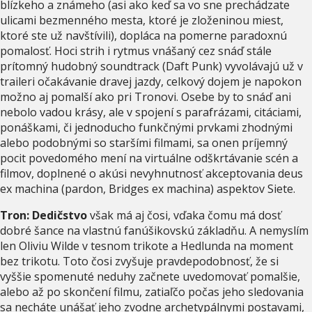
blízkeho a známeho (asi ako keď sa vo sne prechádzate
ulicami bezmenného mesta, ktoré je zloženinou miest,
ktoré ste už navštívili), dopláca na pomerne paradoxnú
pomalosť. Hoci strih i rytmus vnášaný cez snáď stále
prítomný hudobný soundtrack (Daft Punk) vyvolávajú už v
traileri očakávanie dravej jazdy, celkový dojem je napokon
možno aj pomalší ako pri Tronovi. Osebe by to snáď ani
nebolo vadou krásy, ale v spojení s parafrázami, citáciami,
ponáškami, či jednoducho funkčnými prvkami zhodnými
alebo podobnými so staršími filmami, sa onen príjemný
pocit povedomého mení na virtuálne odškrtávanie scén a
filmov, doplnené o akúsi nevyhnutnosť akceptovania deus
ex machina (pardon, Bridges ex machina) aspektov Siete.
Tron: Dedičstvo
však má aj čosi, vďaka čomu má dosť
dobré šance na vlastnú fanúšikovskú základňu. A nemyslím
len Oliviu Wilde v tesnom trikote a Hedlunda na moment
bez trikotu. Toto čosi zvyšuje pravdepodobnosť, že si
vyššie spomenuté neduhy začnete uvedomovať pomalšie,
alebo až po skončení filmu, zatiaľčo počas jeho sledovania
sa necháte unášať jeho zvodne archetypálnymi postavami,