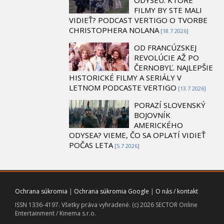
FILMY BY STE MALI
VIDIEŤ? PODCAST VERTIGO O TVORBE
CHRISTOPHERA NOLANA
[18.7 2026]
OD FRANCÚZSKEJ
REVOLÚCIE AŽ PO
ČERNOBYĽ. NAJLEPŠIE
HISTORICKÉ FILMY A SERIÁLY V
LETNOM PODCASTE VERTIGO
[13.7 2026]
PORAZÍ SLOVENSKÝ
BOJOVNÍK
AMERICKÉHO
ODYSEA? VIEME, ČO SA OPLATÍ VIDIEŤ
POČAS LETA
[5.7 2026]
Ochrana súkromia
|
Ochrana súkromia Google
|
O nás / kontakt
ISSN 1336-4197. Všetky práva vyhradené. (c) 2026 SECTOR Online
Entertainment / Kinema s.r.o.