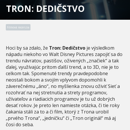
TRON: DEDIČSTVO
Filmová recenzia
Hoci by sa zdalo, že
Tron: Dedičstvo
je výsledkom
nápadu niekoho vo Walt Disney Pictures zapojiť sa do
trendu návratov, pastišov, oživených „značiek“ a tak
ďalej, využívajúc pritom ďalší trend, a to 3D, nie je to
celkom tak. Spomenuté trendy pravdepodobne
neostali bokom a svojím vplyvom dopomohli k
záverečnému „áno“, no myšlienka znovu oživiť Sieť a
rozohrať na nej stretnutia a strety programov,
užívateľov a riadiacich programov je tu už dobrých
desať rokov. Je preto len namieste otázka, či tie roky
čakania stáli za to a či film, ktorý z Trona urobil
„prvého Trona“, „jedničku“ či „Tron originál“ má aj
čosi do seba.