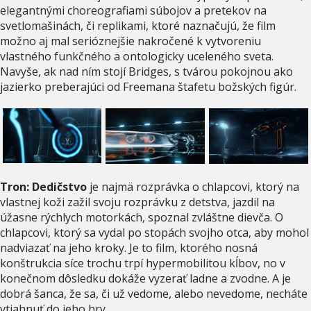
elegantnými choreografiami súbojov a pretekov na
svetlomašinách, či replikami, ktoré naznačujú, že film
možno aj mal serióznejšie nakročené k vytvoreniu
vlastného funkčného a ontologicky uceleného sveta.
Navyše, ak nad ním stojí Bridges, s tvárou pokojnou ako
jazierko preberajúci od Freemana štafetu božských figúr.
Tron: Dedičstvo
je najmä rozprávka o chlapcovi, ktorý na
vlastnej koži zažil svoju rozprávku z detstva, jazdil na
úžasne rýchlych motorkách, spoznal zvláštne dievča. O
chlapcovi, ktorý sa vydal po stopách svojho otca, aby mohol
nadviazať na jeho kroky. Je to film, ktorého nosná
konštrukcia síce trochu trpí hypermobilitou kĺbov, no v
konečnom dôsledku dokáže vyzerať ladne a zvodne. A je
dobrá šanca, že sa, či už vedome, alebo nevedome, necháte
vtiahnuť do jeho hry.