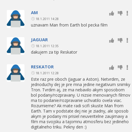
AM
18.1.2011 14:28
uznavam Man from Earth bol pecka film
JAGUAR
18.1.2011 12:35
dakujem za tip Reskator
RESKATOR
18.1.2011 12:28
Este raz pre oboch (Jaguar a Aston). Netvrdim, ze
jednoduchy dej je pre mna jedine negativum snimky
Tron. Tvrdim aj, ze ma nebavilo akym sposobom
bol podany/rozpravany. U nizsie menovanych filmov
ma to podanie/rozpravanie uchvatilo ovela viac.
Rozumieme? Ak mate radi scifi skuste Man from
Earth. Tam v podstate dej nie je ziadny, ale sposob
akym je podany mi prisiel neuveritelne zaujimavy a
film ma svojsku a tajomnu atmosferu bez jedineho
digitalneho triku. Pekny den :)