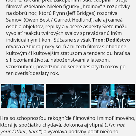
filmové vzdelanie. Nielen figúrky „hrdinov“ z rozprávky
na dobrú noc, ktorú Flynn (Jeff Bridges) rozpráva
Samovi (Owen Best / Garrett Hedlund), ale aj cameá
osôb a objektov, repliky a viaceré aspekty Siete môžu
vyvolať reakciu tvárových svalov sprevádzanú iným
individuálnym tikom. Súčasne sa však
Tron: Dedičstvo
otvára a zbiera prvky sci-fi / hi-tech filmov s obdobne
kultovým či kultovejším statusom a tendenciou hrať sa
s filozofiami života, náboženstvami a latexom,
vzniknutými, povedzme od sedemdesiatych rokov po
ten dvetisíc desiaty rok.
Hra so schopnosťou rekognície filmového i mimofilmového,
ktorá je spočiatku chytľavá, dokonca aj vtipná („
I´m not
your father, Sam
.“) a vyvoláva podivný pocit niečoho