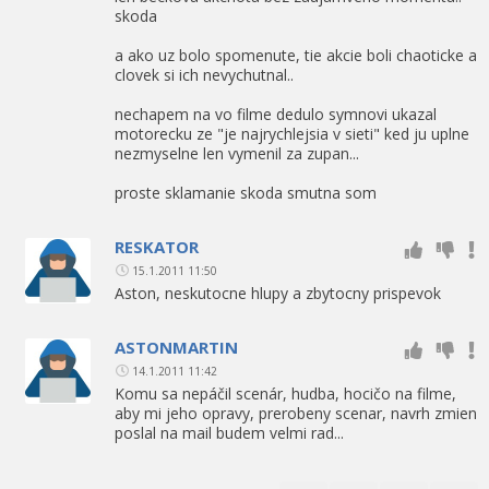
skoda
a ako uz bolo spomenute, tie akcie boli chaoticke a
clovek si ich nevychutnal..
nechapem na vo filme dedulo symnovi ukazal
motorecku ze "je najrychlejsia v sieti" ked ju uplne
nezmyselne len vymenil za zupan...
proste sklamanie skoda smutna som
RESKATOR
15.1.2011 11:50
Aston, neskutocne hlupy a zbytocny prispevok
ASTONMARTIN
14.1.2011 11:42
Komu sa nepáčil scenár, hudba, hocičo na filme,
aby mi jeho opravy, prerobeny scenar, navrh zmien
poslal na mail budem velmi rad...