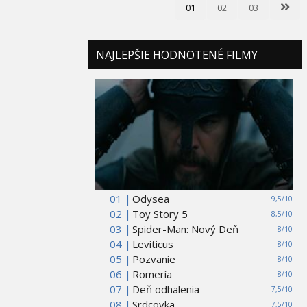
01
02
03
NAJLEPŠIE HODNOTENÉ FILMY
01 |
Odysea
9,5/10
02 |
Toy Story 5
8,5/10
03 |
Spider-Man: Nový Deň
8/10
04 |
Leviticus
8/10
05 |
Pozvanie
8/10
06 |
Romería
8/10
07 |
Deň odhalenia
7,5/10
08 |
Srdcovka
7,5/10