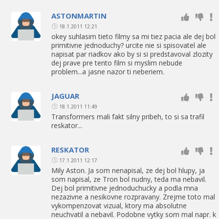
ASTONMARTIN
18.1.2011 12:21
okey suhlasim tieto filmy sa mi tiez pacia ale dej bol
primitivne jednoduchy? urcite nie si spisovatel ale
napisat par riadkov ako by si si predstavoval zlozity
dej prave pre tento film si myslim nebude
problem...a jasne nazor ti neberiem.
JAGUAR
18.1.2011 11:49
Transformers mali fakt silny pribeh, to si sa trafil
reskator...
RESKATOR
17.1.2011 12:17
Mily Aston. Ja som nenapisal, ze dej bol hlupy, ja
som napisal, ze Tron bol nudny, teda ma nebavil.
Dej bol primitivne jednoduchucky a podla mna
nezazivne a nesikovne rozpravany. Zrejme toto mal
vykompenzovat vizual, ktory ma absolutne
neuchvatil a nebavil. Podobne vytky som mal napr. k