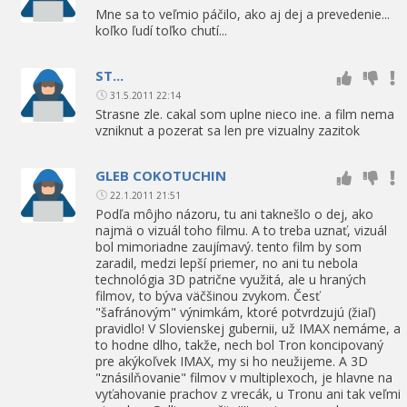
Mne sa to veľmio páčilo, ako aj dej a prevedenie...
koľko ľudí toľko chutí...
ST...
31.5.2011 22:14
Strasne zle. cakal som uplne nieco ine. a film nema
vzniknut a pozerat sa len pre vizualny zazitok
GLEB COKOTUCHIN
22.1.2011 21:51
Podľa môjho názoru, tu ani taknešlo o dej, ako
najmä o vizuál toho filmu. A to treba uznať, vizuál
bol mimoriadne zaujímavý. tento film by som
zaradil, medzi lepší priemer, no ani tu nebola
technológia 3D patrične využitá, ale u hraných
filmov, to býva väčšinou zvykom. Česť
"šafránovým" výnimkám, ktoré potvrdzujú (žiaľ)
pravidlo! V Slovienskej gubernii, už IMAX nemáme, a
to hodne dlho, takže, nech bol Tron koncipovaný
pre akýkoľvek IMAX, my si ho neužijeme. A 3D
"znásilňovanie" filmov v multiplexoch, je hlavne na
vyťahovanie prachov z vrecák, u Tronu ani tak veľmi