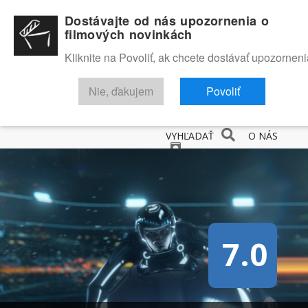
Dostávajte od nás upozornenia o
filmových novinkách
Kliknite na Povoliť, ak chcete dostávať upozorneni
Nie, ďakujem
Povoliť
NOVINKY
RECENZIE
TRAILERY
FILMOVÁ DATABÁZA
VYHĽADAŤ
O NÁS
7.0