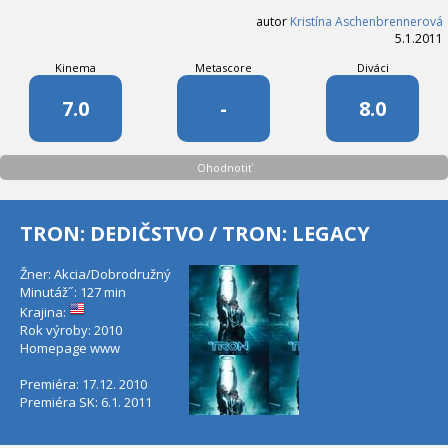
autor
Kristína Aschenbrennerová
5.1.2011
Kinema
Metascore
Diváci
7.0
-
8.0
Ohodnotiť
TRON: DEDIČSTVO / TRON: LEGACY
Žner: Akcia/Dobrodružný
Minutáž˝: 127 min
Krajina:
Rok výroby: 2010
Homepage
www
Premiéra: 17.12. 2010
Premiéra SK: 6.1. 2011