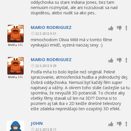
oddychovka su stare Indiana Jones, tiez tam
nemusim rozmyslat, ale ani rozculovat sa nad
stupiditou, alebo nudit sa ako pes..
MARIO RODRIGUEZ
22.5.2012 9:31
mimochodom Olivia Wild má v tomto filme
vynikajúci imidž, vyzerá naozaj sexy. :)
level
141
MARIO RODRIGUEZ
22.5.2012 9:29
Podľa mňa to bolo lepšie než originál. Pekné
spracovanie, atmosferická hudba a jednoduchý dej.
level
141
Dobrá oddychovka. Nemusí byť každý film super
napínavý a vážny. A okrem toho stále častejšie sa tu
spomína, že nevyužili 3D potanciál. To chcete aby
všetky filmy stavali už len na 3D?? Doma si to
pozriem aj tak iba v 2D kedže dnešné televízory
ešte zdaleka neprinášajú ten ozajstný 3D efekt.
JOHN
22.5.2012 8:11