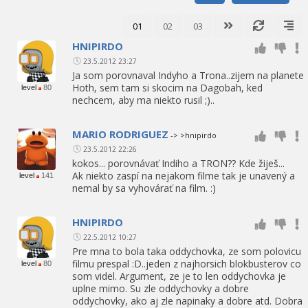
01
02
03
HNIPIRDO
23.5.2012 23:27
Ja som porovnaval Indyho a Trona..zijem na planete
Hoth, sem tam si skocim na Dagobah, ked
level
80
nechcem, aby ma niekto rusil ;)..
MARIO RODRIGUEZ
-> >hnipirdo
23.5.2012 22:26
kokos... porovnávať Indiho a TRON?? Kde žiješ...
Ak niekto zaspí na nejakom filme tak je unavený a
level
141
nemal by sa vyhovárať na film. :)
HNIPIRDO
22.5.2012 10:27
Pre mna to bola taka oddychovka, ze som polovicu
filmu prespal :D..jeden z najhorsich blokbusterov co
level
80
som videl. Argument, ze je to len oddychovka je
uplne mimo. Su zle oddychovky a dobre
oddychovky, ako aj zle napinaky a dobre atd. Dobra