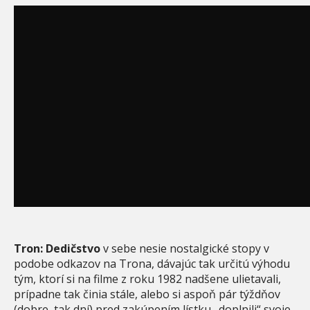
Tron: Dedičstvo
v sebe nesie nostalgické stopy v
podobe odkazov na Trona, dávajúc tak určitú výhodu
tým, ktorí si na filme z roku 1982 nadšene ulietavali,
prípadne tak činia stále, alebo si aspoň pár týždňov
(dobre, tak dní) pred zakúpením lístku „doplnili“ svoje