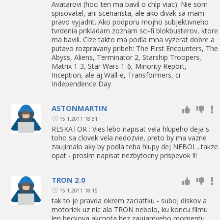
Avatarovi (hoci ten ma bavil o chlp viac). Nie som
spisovatel, ani scenarista, ale ako divak sa mam
pravo vyjadrit. Ako podporu mojho subjektivneho
tvrdenia prikladam zoznam sci-fi blokbusterov, ktore
ma bavili. Cize takto ma podla mna vyzerat dobre a
putavo rozpravany pribeh: The First Encounters, The
Abyss, Aliens, Terminator 2, Starship Troopers,
Matrix 1-3, Star Wars 1-6, Minority Report,
Inception, ale aj Wall-e, Transformers, ci
Independence Day
ASTONMARTIN
15.1.2011 18:51
RESKATOR : Vies lebo napisat vela hlupeho deja s
toho sa clovek vela nedozvie, preto by ma vazne
zaujimalo aky by podla teba hlupy dej NEBOL...takze
opat - prosim napisat nezbytocny prispevok !!!
TRON 2.0
15.1.2011 18:15
tak to je pravda okrem zaciattku - suboj diskov a
motoriek uz nic ala TRON nebolo, ku koncu filmu
len beckova akcnota bez zaujamveho momentu..