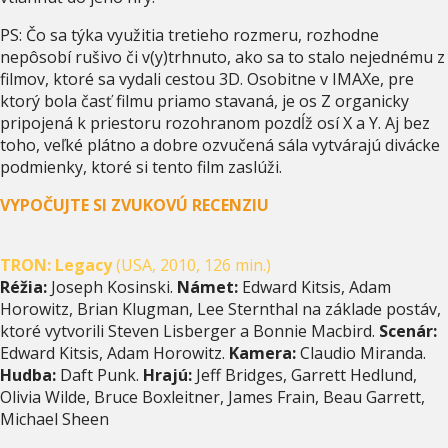
PS: Čo sa týka využitia tretieho rozmeru, rozhodne
nepôsobí rušivo či v(y)trhnuto, ako sa to stalo nejednému z
filmov, ktoré sa vydali cestou 3D. Osobitne v IMAXe, pre
ktorý bola časť filmu priamo stavaná, je os Z organicky
pripojená k priestoru rozohranom pozdĺž osí X a Y. Aj bez
toho, veľké plátno a dobre ozvučená sála vytvárajú divácke
podmienky, ktoré si tento film zaslúži.
VYPOČUJTE SI ZVUKOVÚ RECENZIU
TRON: Legacy
(USA, 2010, 126 min.)
Réžia:
Joseph Kosinski.
Námet:
Edward Kitsis, Adam
Horowitz, Brian Klugman, Lee Sternthal na základe postáv,
ktoré vytvorili Steven Lisberger a Bonnie Macbird.
Scenár:
Edward Kitsis, Adam Horowitz.
Kamera:
Claudio Miranda.
Hudba:
Daft Punk.
Hrajú:
Jeff Bridges, Garrett Hedlund,
Olivia Wilde, Bruce Boxleitner, James Frain, Beau Garrett,
Michael Sheen