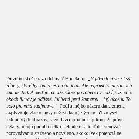
Dovolím si ešte raz odcitovať Hanekeho:
„V pôvodnej verzii sú
zábery, ktoré by som dnes urobil inak. Ale napriek tomu som ich
tam nechal. Aj keď je remake záber po zábere rovnaký, vyznenie
oboch filmov je odlišné. Iní herci pred kamerou – iný akcent. To
bolo pre mňa zaujímavé.“
Podľa môjho názoru daná zmena
ovplyvňuje viac nuansy než základný význam, či zmysel
jednotlivých obrazov, scén. Uvedomujúc si pritom, že práve
detaily určujú podobu celku, nebudem sa tu ďalej venovať
porovnávaniu staršieho a novšieho, akokoľvek potenciálne