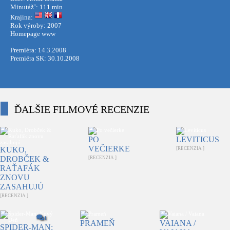
Minutáž˝: 111 min
Krajina:
Rok výroby: 2007
Homepage
www
Premiéra: 14.3.2008
Premiéra SK: 30.10.2008
ĎALŠIE FILMOVÉ RECENZIE
PO
LEVITICUS
VEČIERKE
KUKO,
[RECENZIA ]
DROBČEK &
[RECENZIA ]
RAŤAFÁK
ZNOVU
ZASAHUJÚ
[RECENZIA ]
1
PRAMEŇ
VAIANA /
SPIDER-MAN: