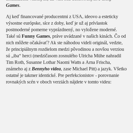
Games
.
Aj keď financované producentmi z USA, ideovo a esteticky
výsostne európske, síce z doby, keď je už aj prívlastok
postmoderné pomerne vyprázdnený, no vyložene moderné.
Také sú
Funny Games
, práve uvádzané v našich kinách. Čo od
nich môžete očakávať? Ak ste náhodou videli originál, vedzte,
že principiálnym rozdielom medzi pôvodinou a novšou verziou
sú „iba“ herci (medzičasom zosnulého Ulricha Mühe nahradil
Tim Roth, Susanne Lothar Naomi Watts a Arna Frischa,
známeho aj z
Bennyho videa
, zase Michael Pitt) a jazyk. Všetko
ostatné je takmer identické. Pre perfekcionistov - porovnanie
rovnakých scén v oboch verziách nájdete v tomto videu: