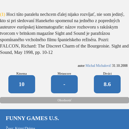
(1)
Hoci túto paralelu nechcem ďalej nijako rozvíjať, nie som jediný,
kto si pri sledovaní Hanekeho spomenul na jedného z popredných
auteurov európskej kinematografie: názov rozhovoru s rakúskym
tvorcom v britskom magazíne Sight and Sound je parafrázou
spomínaného vrcholného filmu španielskeho režiséra. Pozri:
FALCON, Richard: The Discreet Charm of the Bourgeoisie. Sight and
Sound, May 1998, pp. 10-12
autor
Michal Michalovič
31.10.2008
Kinema
Metascore
Diváci
10
-
8.6
Ohodnotiť
FUNNY GAMES U.S.
Žner: Krimi/Dráma