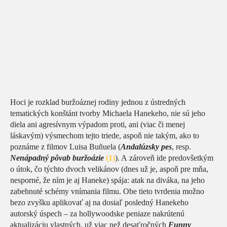
Hoci je rozklad buržoáznej rodiny jednou z ústredných
tematických konštánt tvorby Michaela Hanekeho, nie sú jeho
diela ani agresívnym výpadom proti, ani (viac či menej
láskavým) výsmechom tejto triede, aspoň nie takým, ako to
poznáme z filmov Luisa Buñuela (
Andalúzsky pes
, resp.
Nenápadný pôvab buržoázie
(1)
). A zároveň ide predovšetkým
o útok, čo týchto dvoch velikánov (dnes už je, aspoň pre mňa,
nesporné, že ním je aj Haneke) spája: atak na diváka, na jeho
zabehnuté schémy vnímania filmu. Obe tieto tvrdenia možno
bezo zvyšku aplikovať aj na dosiaľ posledný Hanekeho
autorský úspech – za hollywoodske peniaze nakrútenú
aktualizáciu vlastných, už viac než desaťročných
Funny