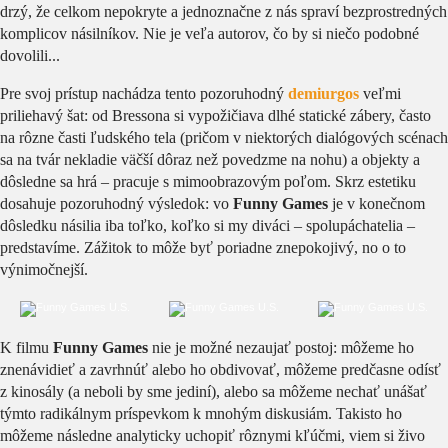
drzý, že celkom nepokryte a jednoznačne z nás spraví bezprostredných
komplicov násilníkov. Nie je veľa autorov, čo by si niečo podobné
dovolili...
Pre svoj prístup nachádza tento pozoruhodný
demiurgos
veľmi
priliehavý šat: od Bressona si vypožičiava dlhé statické zábery, často
na rôzne časti ľudského tela (pričom v niektorých dialógových scénach
sa na tvár nekladie väčší dôraz než povedzme na nohu) a objekty a
dôsledne sa hrá – pracuje s mimoobrazovým poľom. Skrz estetiku
dosahuje pozoruhodný výsledok: vo
Funny Games
je v konečnom
dôsledku násilia iba toľko, koľko si my diváci – spolupáchatelia –
predstavíme. Zážitok to môže byť poriadne znepokojivý, no o to
výnimočnejší.
K filmu
Funny Games
nie je možné nezaujať postoj: môžeme ho
znenávidieť a zavrhnúť alebo ho obdivovať, môžeme predčasne odísť
z kinosály (a neboli by sme jediní), alebo sa môžeme nechať unášať
týmto radikálnym príspevkom k mnohým diskusiám. Takisto ho
môžeme následne analyticky uchopiť rôznymi kľúčmi, viem si živo