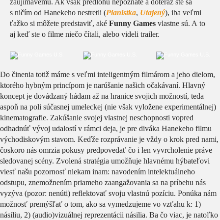
zaujímavému. Ak však predlohu nepoznáte a doteraz ste sa
s ničím od Hanekeho nestretli (
Pianistka
,
Utajený
), iba veľmi
ťažko si môžete predstaviť, aké
Funny Games
vlastne sú. A to
aj keď ste o filme niečo čítali, alebo videli trailer.
Do činenia totiž máme s veľmi inteligentným filmárom a jeho dielom,
ktorého hybným princípom je narúšanie našich očakávaní. Hlavný
koncept je dovádzaný hádam až na hranice svojich možností, teda
aspoň na poli súčasnej umeleckej (nie však vyložene experimentálnej)
kinematografie. Zakúšanie svojej vlastnej neschopnosti vopred
odhadnúť vývoj udalostí v rámci deja, je pre diváka Hanekeho filmu
východiskovým stavom. Keďže rozprávanie je vždy o krok pred nami,
čoskoro nás omrzia pokusy predpovedať čo i len vyvrcholenie práve
sledovanej scény. Zvolená stratégia umožňuje hlavnému hýbateľovi
viesť našu pozornosť niekam inam: navodením intelektuálneho
odstupu, znemožnením priameho zaangažovania sa na príbehu nás
vyzýva (pozor: nenúti) reflektovať svoju vlastnú pozíciu. Ponúka nám
možnosť premýšľať o tom, ako sa vymedzujeme vo vzťahu k: 1)
násiliu, 2) (audio)vizuálnej reprezentácii násilia. Ba čo viac, je natoľko