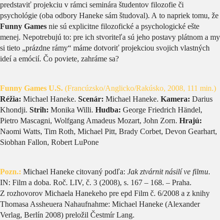
predstaviť projekciu v rámci seminára študentov filozofie či
psychológie (oba odbory Haneke sám študoval). A to napriek tomu, že
Funny Games
nie sú explicitne filozofické a psychologické ešte
menej. Nepotrebujú to: pre ich stvoriteľa sú jeho postavy plátnom a my
si tieto „prázdne rámy“ máme dotvoriť projekciou svojich vlastných
ideí a emócií. Čo poviete, zahráme sa?
Funny Games U.S.
(Francúzsko/Anglicko/Rakúsko, 2008, 111 min.)
Réžia:
Michael Haneke.
Scenár:
Michael Haneke.
Kamera:
Darius
Khondji.
Strih:
Monika Willi.
Hudba:
George Friedrich Händel,
Pietro Mascagni, Wolfgang Amadeus Mozart, John Zorn.
Hrajú:
Naomi Watts, Tim Roth, Michael Pitt, Brady Corbet, Devon Gearhart,
Siobhan Fallon, Robert LuPone
Pozn.:
Michael Haneke citovaný podľa:
Jak ztvárnit násilí ve filmu
.
IN: Film a doba. Roč. LIV, č. 3 (2008), s. 167 – 168. – Praha.
Z rozhovorov Michaela Hanekeho pre epd Film č. 6/2008 a z knihy
Thomasa Assheuera Nahaufnahme: Michael Haneke (Alexander
Verlag, Berlín 2008) preložil Čestmír Lang.