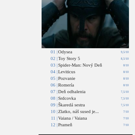
01 |
Odysea
9,5/10
02 |
Toy Story 5
8,5/10
03 |
Spider-Man: Nový Deň
8/10
04 |
Leviticus
8/10
05 |
Pozvanie
8/10
06 |
Romería
8/10
07 |
Deň odhalenia
7,5/10
08 |
Srdcovka
7,5/10
09 |
Škaredá sestra
7,5/10
10 |
Zlatko, náš sused je...
7/10
11 |
Vaiana / Vaiana
7/10
12 |
Prameň
7/10