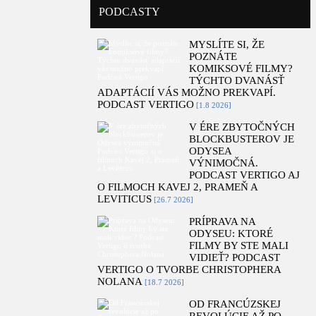
PODCASTY
MYSLÍTE SI, ŽE
POZNÁTE
KOMIKSOVÉ FILMY?
TÝCHTO DVANÁSŤ
ADAPTÁCIÍ VÁS MOŽNO PREKVAPÍ.
PODCAST VERTIGO
[1.8 2026]
V ÉRE ZBYTOČNÝCH
BLOCKBUSTEROV JE
ODYSEA
VÝNIMOČNÁ.
PODCAST VERTIGO AJ
O FILMOCH KAVEJ 2, PRAMEŇ A
LEVITICUS
[26.7 2026]
PRÍPRAVA NA
ODYSEU: KTORÉ
FILMY BY STE MALI
VIDIEŤ? PODCAST
VERTIGO O TVORBE CHRISTOPHERA
NOLANA
[18.7 2026]
OD FRANCÚZSKEJ
REVOLÚCIE AŽ PO