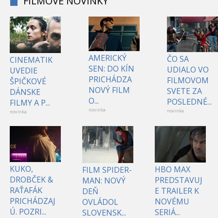
FILMOVÉ NOVINKY
AMERICKÝ
ČO SA
CINEMATIK
SEN: DO KÍN
UDIALO VO
UVEDIE
PRICHÁDZA
FILMOVOM
ŠPIČKOVÉ
NOVÝ FILM
SVETE ZA
DÁNSKE
O...
POSLEDNÉ...
FILMY A P...
novinka
novinka
novinka
KUKO,
HBO MAX
FILM SPIDER-
DROBČEK &
PREDSTAVUJ
MAN: NOVÝ
RAŤAFÁK
E TRAILER K
DEŇ
PRICHÁDZAJ
NOVÉMU
OVLÁDOL
Ú. POZRI...
SERIÁ...
SLOVENSK...