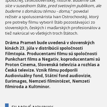
spoločnej, československej, hist
ó
rie. Budeme tak
síce v susednom štáte, pred svetovým publikom, ale
budeme s domá
cou t
é
mou - doma,‟
povedal
režisér a spoluscenárista Ivan Ostrochovský, ktorý
pre potreby filmu vytvoril štáb pozostávajúci zo
slovenských, českých i maďarských profesionálov a
tiež nakrúcal vo všetkých troch štátoch.
Dráma Prameň bude uvedená v slovenských
kinách 23. júla v distribúcii spoločnosti
Filmtopia. Producentami filmu sú spoloč
nosti
Punkchart films a
Negativ, koproducentami sú
Proton Cinema, Slovenská televízia a rozhlas a
Česká televize. Vznik filmu podporili
Audioviuálny fond, Státní fond audiovizie,
Eurimages, Nemzeti filmint
é
zet, Nemzeti
filmiroda a Kultminor.