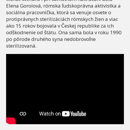
Elena Gorolová, rómska ľudskoprávna aktivistka a
sociálna pracovníčka, ktorá sa venuje osvete o
protiprávnych sterilizáciách rómskych žien a viac
ako 15 rokov bojovala v Českej republike za ich
odškodnenie od štátu. Ona sama bola v roku 1990
po pôrode druhého syna nedobrovoľne
sterilizovaná.