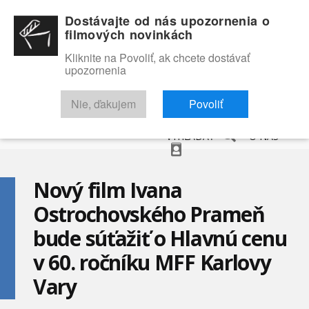
Dostávajte od nás upozornenia o
filmových novinkách
Kliknite na Povoliť, ak chcete dostávať
upozornenia
NOVINKY
RECENZIE
TRAILERY
FILMOVÁ DATABÁZA
Nie, ďakujem
Povoliť
VYHĽADAŤ
O NÁS
Nový film Ivana
Ostrochovského Prameň
bude súťažiť o Hlavnú cenu
v 60. ročníku MFF Karlovy
Vary