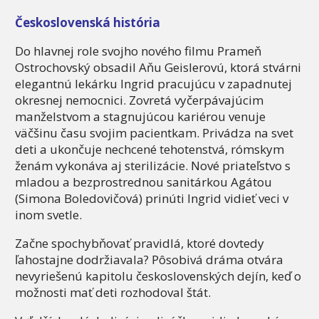
Československá
hist
ó
ria
Do hlavnej role svojho nového filmu Prameň
Ostrochovský obsadil Aňu Geislerovú, ktorá stvárni
elegantnú lekárku Ingrid pracujúcu v zapadnutej
okresnej nemocnici. Zovretá vyčerpávajúcim
manželstvom a stagnujúcou kariérou venuje
väčšinu času svojim pacientkam. Privádza na svet
deti a ukončuje nechcené tehotenstvá, rómskym
ženám vykonáva aj sterilizácie. Nové priateľstvo s
mladou a bezprostrednou sanitárkou Agátou
(Simona Boledovičová) prinúti Ingrid vidieť veci v
inom svetle.
Začne spochybňovať pravidlá, ktoré dovtedy
ľahostajne dodržiavala? Pôsobivá dráma otvára
nevyriešenú kapitolu československých dejín, keď o
možnosti mať deti rozhodoval štát.