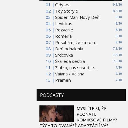
01 |
Odysea
9,5/10
02 |
Toy Story 5
8,5/10
03 |
Spider-Man: Nový Deň
8/10
04 |
Leviticus
8/10
05 |
Pozvanie
8/10
06 |
Romería
8/10
07 |
Prisahám, že za to n...
8/10
08 |
Deň odhalenia
7,5/10
09 |
Srdcovka
7,5/10
10 |
Škaredá sestra
7,5/10
11 |
Zlatko, náš sused je...
7/10
12 |
Vaiana / Vaiana
7/10
13 |
Prameň
7/10
PODCASTY
MYSLÍTE SI, ŽE
POZNÁTE
KOMIKSOVÉ FILMY?
TÝCHTO DVANÁSŤ ADAPTÁCIÍ VÁS