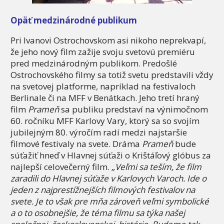
Op
äť medzinárodn
é
publikum
Pri Ivanovi Ostrochovskom asi nikoho neprekvapí,
že jeho nový film zažije svoju svetovú premiéru
pred medzinárodným publikom. Predošlé
Ostrochovského filmy sa totiž svetu predstavili vždy
na svetovej platforme, napríklad na festivaloch
Berlinale či na MFF v Benátkach. Jeho tretí hraný
film
Prame
ň
sa publiku predstaví na výnimočnom
60. ročníku MFF Karlovy Vary, ktorý sa so svojím
jubilejným 80. výročím radí medzi najstaršie
filmové festivaly na svete. Dráma
Prameň
bude
súťažiť hneď v Hlavnej súťaži o Krištáľový glóbus za
najlepší celovečerný film.
„Veľmi sa teším, že film
zaradili do Hlavnej súťaže v Karlovych Varoch. Ide o
jeden z najprestížnejších filmových festivalov na
svete. Je to však pre mňa zároveň veľmi symbolick
é
a o to osobnejšie, že t
é
ma filmu sa týka našej