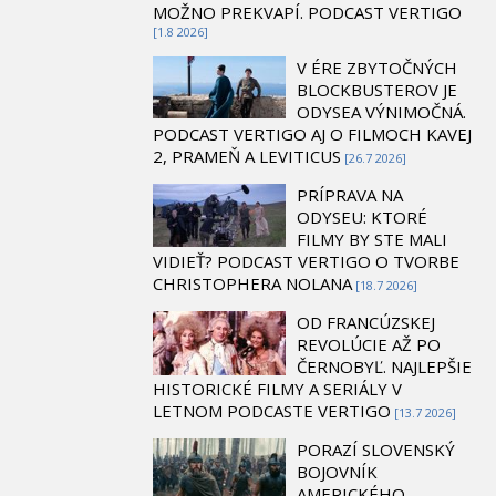
MOŽNO PREKVAPÍ. PODCAST VERTIGO
[1.8 2026]
V ÉRE ZBYTOČNÝCH
BLOCKBUSTEROV JE
ODYSEA VÝNIMOČNÁ.
PODCAST VERTIGO AJ O FILMOCH KAVEJ
2, PRAMEŇ A LEVITICUS
[26.7 2026]
PRÍPRAVA NA
ODYSEU: KTORÉ
FILMY BY STE MALI
VIDIEŤ? PODCAST VERTIGO O TVORBE
CHRISTOPHERA NOLANA
[18.7 2026]
OD FRANCÚZSKEJ
REVOLÚCIE AŽ PO
ČERNOBYĽ. NAJLEPŠIE
HISTORICKÉ FILMY A SERIÁLY V
LETNOM PODCASTE VERTIGO
[13.7 2026]
PORAZÍ SLOVENSKÝ
BOJOVNÍK
AMERICKÉHO