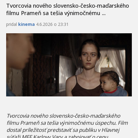
Tvorcovia nového slovensko-česko-maďarského
filmu Prameň sa tešia výnimočnému ...
pridal
kinema
4.6.2026 o 23:31
Tvorcovia nov
é
ho slovensko-česko-maďarsk
é
ho
filmu Prameň sa tešia výnimočnému úspechu. Film
dostal prílež
itos
ť predstaviť
sa
publiku v Hlavnej
súťaži MFF Karlovy Vary a zabojovať o cenu