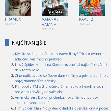
PRAMEŇ
VAIANA /
KAVEJ 2
VAIANA
[RECENZIA ]
[RECENZIA ]
[RECENZIA ]
NAJČÍTANEJŠIE
Myslíte si, že poznáte komiksové filmy? Týchto dvanásť
adaptácií vás možno prekvap
Nový Spider-Man si na Slovensku zapísal najlepší otvárací
deň tohto roka
Cinematik uvedie špičkové dánske filmy a privíta jedného z
najvýznamnejších dánsky
Filmopolis_FM o 21. ročníku Cinematiku a headlineroch
programu divácky najväčšieho
Americký sen: Do kín prichádza nový film od tvorcov
kinohitu Nedotknuteľní
Film Spider-Man: Nový deň ovládol slovenské kiná a počas