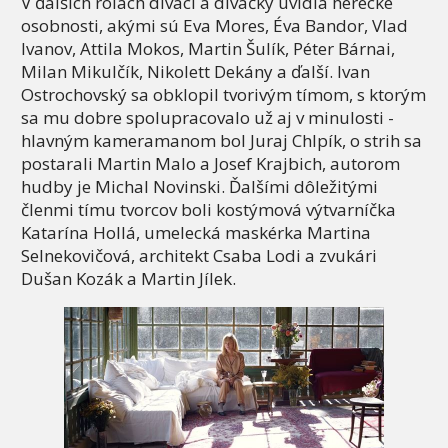
V ďalších rolách diváci a diváčky uvidia herecké
osobnosti, akými sú Eva Mores, Éva Bandor, Vlad
Ivanov, Attila Mokos, Martin Šulík, Péter Bárnai,
Milan Mikulčík, Nikolett Dekány a ďalší. Ivan
Ostrochovský sa obklopil tvorivým tímom, s ktorým
sa mu dobre spolupracovalo už aj v minulosti -
hlavným kameramanom bol Juraj Chlpík, o strih sa
postarali Martin Malo a Josef Krajbich, autorom
hudby je Michal Novinski. Ďalšími dôležitými
členmi tímu tvorcov boli kostýmová výtvarníčka
Katarína Hollá, umelecká maskérka Martina
Selnekovičová, architekt Csaba Lodi a zvukári
Dušan Kozák a Martin Jílek.