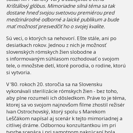
Krištáľový glóbus. Mimoriadne silná t
é
ma sa tak
dostane hneď svojou svetovou premi
é
rou pred
medzinárodn
é
odborn
é
a laick
é
publikum a
bude
mať možnosť presvedčiť ho o svojej kvalite.
Sú veci, o ktorých sa nehovorí. Ešte stále, ani po
desiatkach rokov. Jednou z nich je možnosť
slovenských rómskych žien slobodne a
s informovaným súhlasom rozhodovať o svojom
tele, o množstve detí, ktoré porodia, o rodine, ktorú
si vytvoria.
V ’80. rokoch 20. storočia sa na Slovensku
vykonávali sterilizácie rómskych žien - bez toho,
aby plne rozumeli ich dôsledkom. Práve to je téma,
ktorej sa vo svojom najnovšom filme zhostil režisér
Ivan Ostrochovský, ktorý spolu s Marekom
Leščákom napísal aj scenár k tejto mimoriadnej a
citlivej dráme. Odbornou konzultantkou im pri
tvorbe scenára i pri samotnom nakrúcaní bola