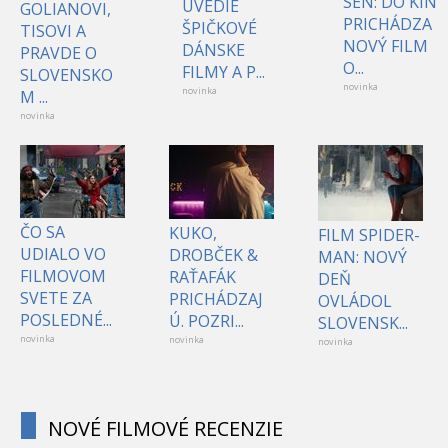
SEN: DO KÍN
UVEDIE
GOLIANOVI,
PRICHÁDZA
ŠPIČKOVÉ
TISOVI A
NOVÝ FILM
DÁNSKE
PRAVDE O
O...
FILMY A P...
SLOVENSKO
novinka
novinka
M ...
novinka
ČO SA
KUKO,
FILM SPIDER-
UDIALO VO
DROBČEK &
MAN: NOVÝ
FILMOVOM
RAŤAFÁK
DEŇ
SVETE ZA
PRICHÁDZAJ
OVLÁDOL
POSLEDNÉ...
Ú. POZRI...
SLOVENSK...
novinka
novinka
novinka
NOVÉ FILMOVÉ RECENZIE