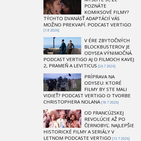
POZNÁTE
KOMIKSOVÉ FILMY?
TÝCHTO DVANÁSŤ ADAPTÁCIÍ VÁS
MOŽNO PREKVAPÍ. PODCAST VERTIGO
[1.8 2026]
V ÉRE ZBYTOČNÝCH
BLOCKBUSTEROV JE
ODYSEA VÝNIMOČNÁ.
PODCAST VERTIGO AJ O FILMOCH KAVEJ
2, PRAMEŇ A LEVITICUS
[26.7 2026]
PRÍPRAVA NA
ODYSEU: KTORÉ
FILMY BY STE MALI
VIDIEŤ? PODCAST VERTIGO O TVORBE
CHRISTOPHERA NOLANA
[18.7 2026]
OD FRANCÚZSKEJ
REVOLÚCIE AŽ PO
ČERNOBYĽ. NAJLEPŠIE
HISTORICKÉ FILMY A SERIÁLY V
LETNOM PODCASTE VERTIGO
[13.7 2026]