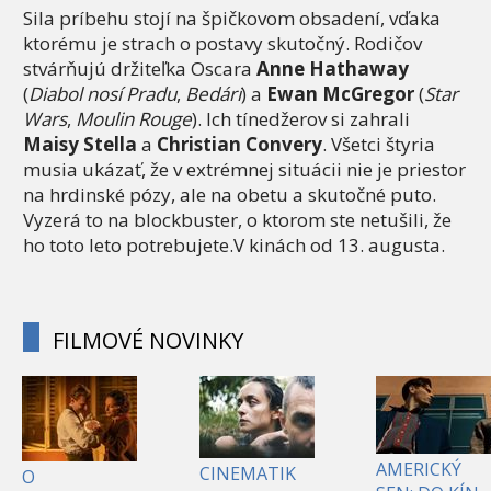
Sila príbehu stojí na špičkovom obsadení, vďaka
ktorému je strach o postavy skutočný. Rodičov
stvárňujú držiteľka Oscara
Anne Hathaway
(
Diabol nosí Pradu
,
Bedári
) a
Ewan McGregor
(
Star
Wars
,
Moulin Rouge
). Ich tínedžerov si zahrali
Maisy Stella
a
Christian Convery
. Všetci štyria
musia ukázať, že v extrémnej situácii nie je priestor
na hrdinské pózy, ale na obetu a skutočné puto.
Vyzerá to na blockbuster, o ktorom ste netušili, že
ho toto leto potrebujete.V kinách od 13. augusta.
FILMOVÉ NOVINKY
AMERICKÝ
CINEMATIK
O