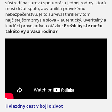
sústredí na surovú spoluprácu jednej rodiny, ktorá
musí držať spolu, aby unikla pravekému
nebezpečenstvu. Je to survival thriller v tom
najčistejšom zmysle slova – autentický, uveriteľný a
kladúci provokatívnu otázku:
Prežili by ste niečo
takéto vy a vaša rodina?
Hviezdny cast v boji o život