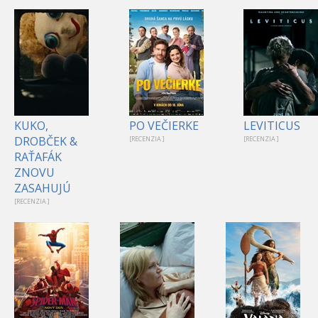
KUKO,
PO VEČIERKE
LEVITICUS
DROBČEK &
[RECENZIA ]
[RECENZIA ]
RAŤAFÁK
ZNOVU
ZASAHUJÚ
[RECENZIA ]