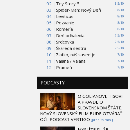
02 |
Toy Story 5
8,5/10
03 |
Spider-Man: Nový Deň
8/10
04 |
Leviticus
8/10
05 |
Pozvanie
8/10
06 |
Romería
8/10
07 |
Deň odhalenia
7,5/10
08 |
Srdcovka
7,5/10
09 |
Škaredá sestra
7,5/10
10 |
Zlatko, náš sused je...
7/10
11 |
Vaiana / Vaiana
7/10
12 |
Prameň
7/10
PODCASTY
O GOLIANOVI, TISOVI
A PRAVDE O
SLOVENSKOM ŠTÁTE.
NOVÝ SLOVENSKÝ FILM BUDE OTVÁRAŤ
OČI. PODCAST VERTIGO
[pred 55 min.]
MYSLÍTE SI, ŽE