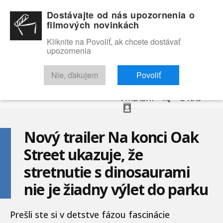
Dostávajte od nás upozornenia o
filmových novinkách
Kliknite na Povoliť, ak chcete dostávať
upozornenia
NOVINKY
RECENZIE
TRAILERY
FILMOVÁ DATABÁZA
Nie, ďakujem
Povoliť
VYHĽADAŤ
O NÁS
Nový trailer Na konci Oak
Street ukazuje, že
stretnutie s dinosaurami
nie je žiadny výlet do parku
Prešli ste si v detstve fázou fascinácie