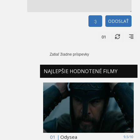
:)
ODOSLAŤ
01
Zatiaľ žiadne príspevky
NAJLEPŠIE HODNOTENÉ FILMY
01 |
Odysea
9,5/10