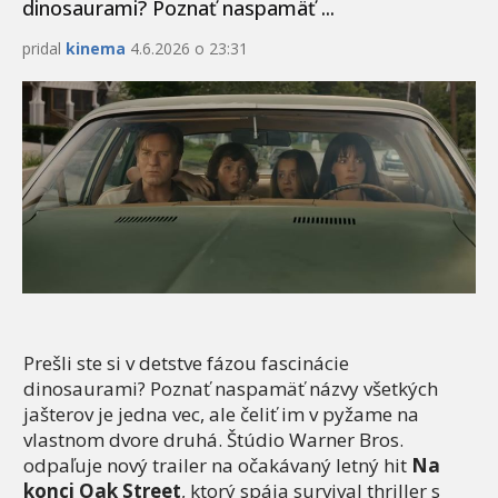
dinosaurami? Poznať naspamäť ...
pridal
kinema
4.6.2026 o 23:31
Prešli ste si v detstve fázou fascinácie
dinosaurami? Poznať naspamäť názvy všetkých
jašterov je jedna vec, ale čeliť im v pyžame na
vlastnom dvore druhá. Štúdio Warner Bros.
odpaľuje nový trailer na očakávaný letný hit
Na
konci Oak Street
, ktorý spája survival thriller s