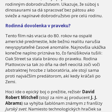
rodinným dobrodružstvom. Ukazuje, že súboj s
dinosaurami sa dá spracovať bez pátosu ako
svieže a napínavé dobrodružstvo pre celú rodinu.
Rodinná dovolenka v praveku?
Tento film nás vracia do 80. rokov na ospalé
americké predmestie, kde bežnú realitu narušia
nevyspytateľné časové anomálie. Najnovšia ukážka
konečne naplno priznáva to, čo fanúšikovia tušili:
Oak Street sa stala bránou do praveku. Rodina
Plattovcov sa tak zo dňa na deň neocitá zoči voči
abstraktnej hrozbe z laboratória, ale stojí sama
proti najväčším predátorom, akí kedy kráčali po
Zemi.
Hoci ide o epický boj o prežitie, režisér
David
Robert Mitchell
(stojí za ním aj producent
J. J.
Abrams
) sa vyhýba šablónam známym z franšízy
Jurský svet
. Namiesto technologických hračiek sa