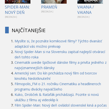
1
SPIDER-MAN:
PRAMEŇ
VAIANA /
NOVÝ DEŇ
VAIANA
[RECENZIA ]
[RECENZIA ]
[RECENZIA ]
NAJČÍTANEJŠIE
Myslíte si, že poznáte komiksové filmy? Týchto dvanásť
adaptácií vás možno prekvap
Nový Spider-Man si na Slovensku zapísal najlepší otvárací
deň tohto roka
Cinematik uvedie špičkové dánske filmy a privíta jedného z
najvýznamnejších dánsky
Americký sen: Do kín prichádza nový film od tvorcov
kinohitu Nedotknuteľní
Filmopolis_FM o 21. ročníku Cinematiku a headlineroch
programu divácky najväčšieho
Kuko, Drobček & Raťafák prichádzajú. Pozrite si novú
ukážku z filmu aj videoklip k
Film Spider-Man: Nový deň ovládol slovenské kiná a počas