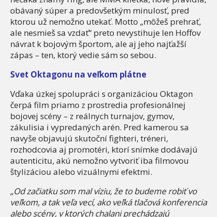
obávaný súper a predovšetkým minulosť, pred
ktorou už nemožno utekať. Motto „môžeš prehrať,
ale nesmieš sa vzdať“ preto nevystihuje len Hoffov
návrat k bojovým športom, ale aj jeho najťažší
zápas – ten, ktorý vedie sám so sebou.
Svet Oktagonu na veľkom plátne
Vďaka úzkej spolupráci s organizáciou Oktagon
čerpá film priamo z prostredia profesionálnej
bojovej scény – z reálnych turnajov, gymov,
zákulisia i vypredaných arén. Pred kamerou sa
navyše objavujú skutoční fighteri, tréneri,
rozhodcovia aj promotéri, ktorí snímke dodávajú
autenticitu, akú nemožno vytvoriť iba filmovou
štylizáciou alebo vizuálnymi efektmi.
„Od začiatku som mal víziu, že to budeme robiť vo
veľkom, a tak veľa vecí, ako veľká tlačová konferencia
alebo scény, v ktorých chalani prechádzajú