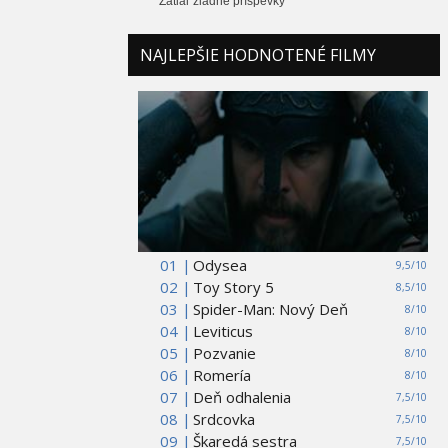
Zatiaľ žiadne príspevky
NAJLEPŠIE HODNOTENÉ FILMY
01 |
Odysea
9,5/10
02 |
Toy Story 5
8,5/10
03 |
Spider-Man: Nový Deň
8/10
04 |
Leviticus
8/10
05 |
Pozvanie
8/10
06 |
Romería
8/10
07 |
Deň odhalenia
7,5/10
08 |
Srdcovka
7,5/10
09 |
Škaredá sestra
7,5/10