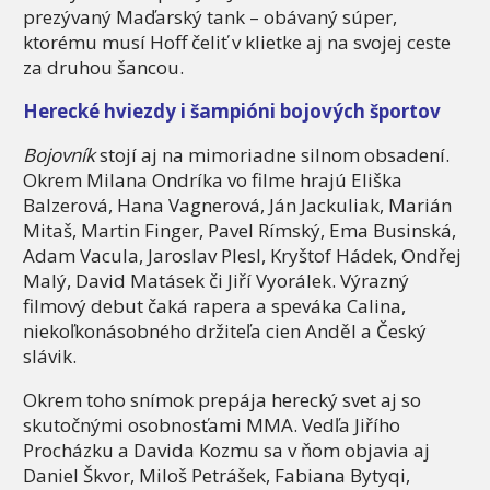
prezývaný Maďarský tank – obávaný súper,
ktorému musí Hoff čeliť v klietke aj na svojej ceste
za druhou šancou.
Herecké hviezdy i šampióni bojových športov
Bojovník
stojí aj na mimoriadne silnom obsadení.
Okrem Milana Ondríka vo filme hrajú Eliška
Balzerová, Hana Vagnerová, Ján Jackuliak, Marián
Mitaš, Martin Finger, Pavel Rímský, Ema Businská,
Adam Vacula, Jaroslav Plesl, Kryštof Hádek, Ondřej
Malý, David Matásek či Jiří Vyorálek. Výrazný
filmový debut čaká rapera a speváka Calina,
niekoľkonásobného držiteľa cien Anděl a Český
slávik.
Okrem toho snímok prepája herecký svet aj so
skutočnými osobnosťami MMA. Vedľa Jiřího
Procházku a Davida Kozmu sa v ňom objavia aj
Daniel Škvor, Miloš Petrášek, Fabiana Bytyqi,