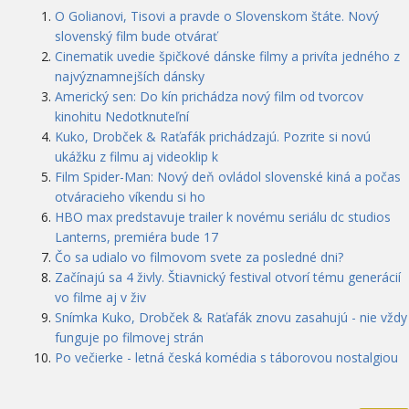
O Golianovi, Tisovi a pravde o Slovenskom štáte. Nový
slovenský film bude otvárať
Cinematik uvedie špičkové dánske filmy a privíta jedného z
najvýznamnejších dánsky
Americký sen: Do kín prichádza nový film od tvorcov
kinohitu Nedotknuteľní
Kuko, Drobček & Raťafák prichádzajú. Pozrite si novú
ukážku z filmu aj videoklip k
Film Spider-Man: Nový deň ovládol slovenské kiná a počas
otváracieho víkendu si ho
HBO max predstavuje trailer k novému seriálu dc studios
Lanterns, premiéra bude 17
Čo sa udialo vo filmovom svete za posledné dni?
Začínajú sa 4 živly. Štiavnický festival otvorí tému generácií
vo filme aj v živ
Snímka Kuko, Drobček & Raťafák znovu zasahujú - nie vždy
funguje po filmovej strán
Po večierke - letná česká komédia s táborovou nostalgiou