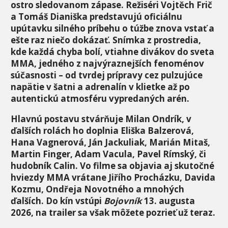
ostro sledovanom zápase. Režiséri Vojtěch Frič
a Tomáš Dianiška predstavujú oficiálnu
upútavku silného príbehu o túžbe znova vstať a
ešte raz niečo dokázať. Snímka z prostredia,
kde každá chyba bolí, vtiahne divákov do sveta
MMA, jedného z najvýraznejších fenoménov
súčasnosti – od tvrdej prípravy cez pulzujúce
napätie v šatni a adrenalín v klietke až po
autentickú atmosféru vypredaných arén.
Hlavnú postavu stvárňuje Milan Ondrík, v
ďalších rolách ho doplnia Eliška Balzerová,
Hana Vagnerová, Ján Jackuliak, Marián Mitaš,
Martin Finger, Adam Vacula, Pavel Rímský, či
hudobník Calin. Vo filme sa objavia aj skutočné
hviezdy MMA vrátane Jiřího Procházku, Davida
Kozmu, Ondřeja Novotného a mnohých
ďalších. Do kín vstúpi
Bojovník
13. augusta
2026, na trailer sa však môžete pozrieť už teraz.