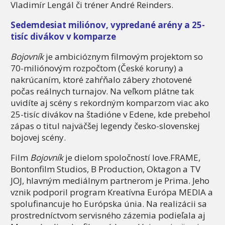
Vladimír Lengál či tréner André Reinders.
Sedemdesiat miliónov, vypredané arény a 25-
tisíc divákov v komparze
Bojovník
je ambicióznym filmovým projektom so
70-miliónovým rozpočtom (České koruny) a
nakrúcaním, ktoré zahŕňalo zábery zhotovené
počas reálnych turnajov. Na veľkom plátne tak
uvidíte aj scény s rekordným komparzom viac ako
25-tisíc divákov na štadióne v Edene, kde prebehol
zápas o titul najväčšej legendy česko-slovenskej
bojovej scény.
Film
Bojovník
je dielom spoločností love.FRAME,
Bontonfilm Studios, B Production, Oktagon a TV
JOJ, hlavným mediálnym partnerom je Prima. Jeho
vznik podporil program Kreatívna Európa MEDIA a
spolufinancuje ho Európska únia. Na realizácii sa
prostredníctvom servisného zázemia podieľala aj