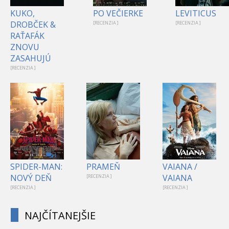
KUKO,
PO VEČIERKE
LEVITICUS
DROBČEK &
[RECENZIA ]
[RECENZIA ]
RAŤAFÁK
ZNOVU
ZASAHUJÚ
[RECENZIA ]
1
SPIDER-MAN:
PRAMEŇ
VAIANA /
NOVÝ DEŇ
VAIANA
[RECENZIA ]
[RECENZIA ]
[RECENZIA ]
NAJČÍTANEJŠIE