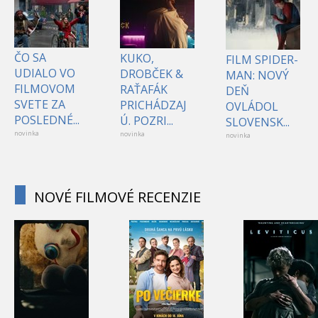
ČO SA
KUKO,
FILM SPIDER-
UDIALO VO
DROBČEK &
MAN: NOVÝ
FILMOVOM
RAŤAFÁK
DEŇ
SVETE ZA
PRICHÁDZAJ
OVLÁDOL
POSLEDNÉ...
Ú. POZRI...
SLOVENSK...
novinka
novinka
novinka
NOVÉ FILMOVÉ RECENZIE