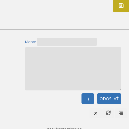
Meno:
:)
ODOSLAŤ
01