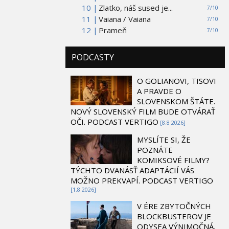
10 |
Zlatko, náš sused je...
7/10
11 |
Vaiana / Vaiana
7/10
12 |
Prameň
7/10
PODCASTY
O GOLIANOVI, TISOVI
A PRAVDE O
SLOVENSKOM ŠTÁTE.
NOVÝ SLOVENSKÝ FILM BUDE OTVÁRAŤ
OČI. PODCAST VERTIGO
[8.8 2026]
MYSLÍTE SI, ŽE
POZNÁTE
KOMIKSOVÉ FILMY?
TÝCHTO DVANÁSŤ ADAPTÁCIÍ VÁS
MOŽNO PREKVAPÍ. PODCAST VERTIGO
[1.8 2026]
V ÉRE ZBYTOČNÝCH
BLOCKBUSTEROV JE
ODYSEA VÝNIMOČNÁ.