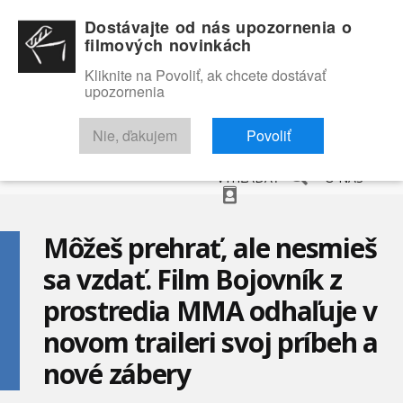
Dostávajte od nás upozornenia o
filmových novinkách
Kliknite na Povoliť, ak chcete dostávať
upozornenia
NOVINKY
RECENZIE
TRAILERY
FILMOVÁ DATABÁZA
Nie, ďakujem
Povoliť
VYHĽADAŤ
O NÁS
Môžeš prehrať, ale nesmieš
sa vzdať. Film Bojovník z
prostredia MMA odhaľuje v
novom traileri svoj príbeh a
nové zábery