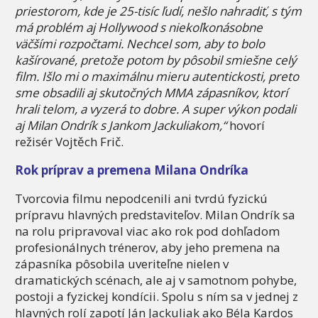
priestorom, kde je 25-tisíc ľudí, nešlo nahradiť, s tým
má problém aj Hollywood s niekoľkonásobne
väčšími rozpočtami. Nechcel som, aby to bolo
kašírované, pretože potom by pôsobil smiešne celý
film. Išlo mi o maximálnu mieru autentickosti, preto
sme obsadili aj skutočných MMA zápasníkov, ktorí
hrali telom, a vyzerá to dobre. A super výkon podali
aj Milan Ondrík s Jankom Jackuliakom,“
hovorí
režisér Vojtěch Frič.
Rok príprav a premena Milana Ondríka
Tvorcovia filmu nepodcenili ani tvrdú fyzickú
prípravu hlavných predstaviteľov. Milan Ondrík sa
na rolu pripravoval viac ako rok pod dohľadom
profesionálnych trénerov, aby jeho premena na
zápasníka pôsobila uveriteľne nielen v
dramatických scénach, ale aj v samotnom pohybe,
postoji a fyzickej kondícii. Spolu s ním sa v jednej z
hlavných rolí zapotí Ján Jackuliak ako Béla Kardos