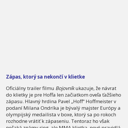
Zápas, ktorý sa nekončí v klietke
Oficiálny trailer filmu
Bojovník
ukazuje, že návrat
do klietky je pre Hoffa len začiatkom oveľa ťažšieho
zápasu. Hlavný hrdina Pavel „Hoff“ Hoffmeister v
podaní Milana Ondríka je bývalý majster Európy a
olympijský medailista v boxe, ktorý sa po rokoch
rozhodne vrátiť k zápaseniu. Tentoraz ho však
nečaká známy ring, ale MMA klietka, nové pravidlá,