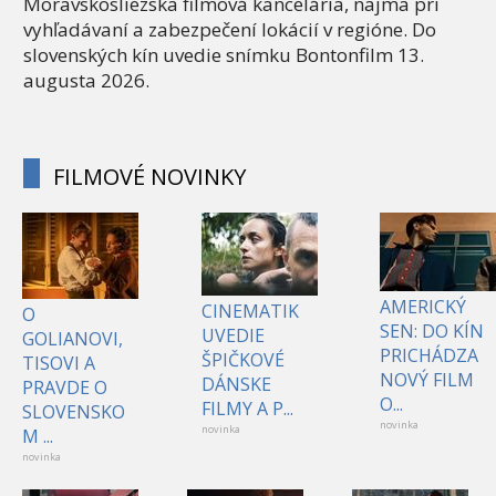
Moravskosliezska filmová kancelária, najmä pri
vyhľadávaní a zabezpečení lokácií v regióne. Do
slovenských kín uvedie snímku Bontonfilm 13.
augusta 2026.
FILMOVÉ NOVINKY
AMERICKÝ
CINEMATIK
O
SEN: DO KÍN
UVEDIE
GOLIANOVI,
PRICHÁDZA
ŠPIČKOVÉ
TISOVI A
NOVÝ FILM
DÁNSKE
PRAVDE O
O...
FILMY A P...
SLOVENSKO
novinka
novinka
M ...
novinka