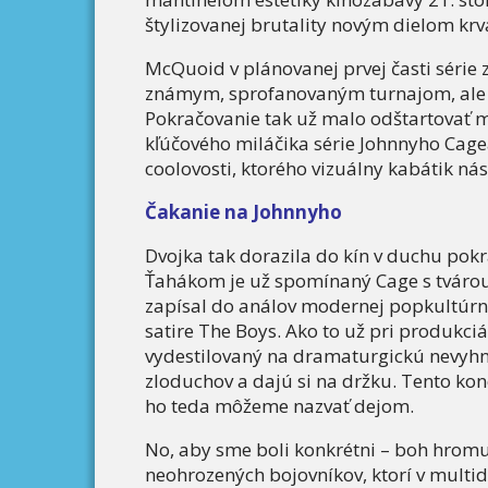
štylizovanej brutality novým dielom krva
McQuoid v plánovanej prvej časti série 
známym, sprofanovaným turnajom, ale 
Pokračovanie tak už malo odštartovať 
kľúčového miláčika série Johnnyho Cagea
coolovosti, ktorého vizuálny kabátik nás 
Čakanie na Johnnyho
Dvojka tak dorazila do kín v duchu pokračo
Ťahákom je už spomínaný Cage s tvárou
zapísal do análov modernej popkultúrn
satire The Boys. Ako to už pri produkci
vydestilovaný na dramaturgickú nevyhnu
zloduchov a dajú si na držku. Tento kon
ho teda môžeme nazvať dejom.
No, aby sme boli konkrétni – boh hromu
neohrozených bojovníkov, ktorí v mult