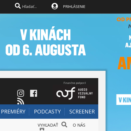
PRIHLÁSENIE
Finančne podporil
PREMIÉRY
PODCASTY
SCREENER
VYHĽADAŤ
O NÁS