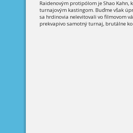
Raidenovým protipólom je Shao Kahn, k
turnajovým kastingom. Buďme však úprim
sa hrdinovia nelevitovali vo filmovom 
prekvapivo samotný turnaj, brutálne k