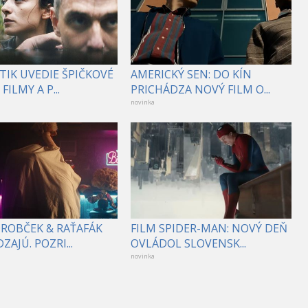
TIK UVEDIE ŠPIČKOVÉ
AMERICKÝ SEN: DO KÍN
FILMY A P...
PRICHÁDZA NOVÝ FILM O...
novinka
DROBČEK & RAŤAFÁK
FILM SPIDER-MAN: NOVÝ DEŇ
ZAJÚ. POZRI...
OVLÁDOL SLOVENSK...
novinka