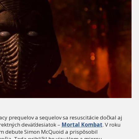
gacy prequelov a sequelov sa resuscitácie dočkal aj
rektných deväťdesiatok –
Mortal Kombat
. V roku
nom debute Simon McQuoid a prispôsobil
očia. Teda priblížil ho vizuálom a mierou