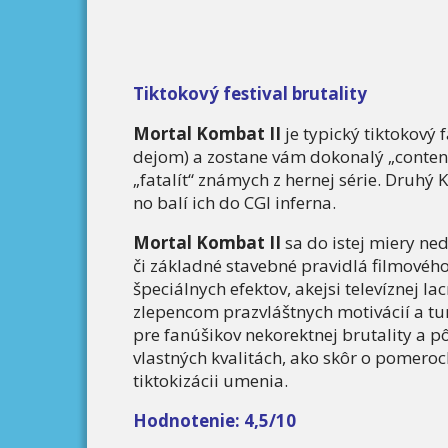
Tiktokový festival brutality
Mortal Kombat II
je typický tiktokový 
dejom) a zostane vám dokonalý „content“
„fatalít“ známych z hernej série. Druhý
no balí ich do CGI inferna.
Mortal Kombat II
sa do istej miery ne
či základné stavebné pravidlá filmového
špeciálnych efektov, akejsi televíznej la
zlepencom prazvláštnych motivácií a t
pre fanúšikov nekorektnej brutality a p
vlastných kvalitách, ako skôr o pomero
tiktokizácii umenia.
Hodnotenie: 4,5/10