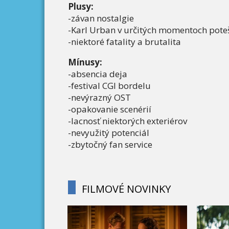
Plusy:
-závan nostalgie
-Karl Urban v určitých momentoch pote
-niektoré fatality a brutalita
Mínusy:
-absencia deja
-festival CGI bordelu
-nevýrazný OST
-opakovanie scenérií
-lacnosť niektorých exteriérov
-nevyužitý potenciál
-zbytočný fan service
FILMOVÉ NOVINKY