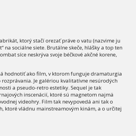
fabrikát, ktorý stačí orezať práve o vatu (nazvime ju
 na sociálne siete. Brutálne skeče, hlášky a top ten
 Kombat síce neskrýva svoje béčkové akčné korene,
dá hodnotiť ako film, v ktorom funguje dramaturgia
 rozprávania. Je galériou kvalitatívne nesúrodých
cnosti a pseudo-retro estetiky. Sequel je tak
urnajových inscenácií, ktoré sú magnetom najmä
ôvodnej videohry. Film tak nevypovedá ani tak o
ch, ktoré vládnu mainstreamovým kinám, a o určitej