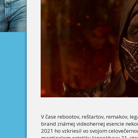
V čase rebootov, reštartov, remakov, le
brand známej videohernej esencie neko
2021 ho vzkriesil vo svojom celovečer
mantinelom estetiky kinozábavy 21. stor