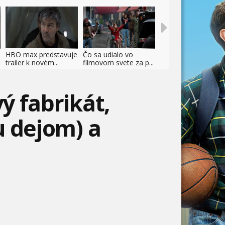
HBO max predstavuje
Čo sa udialo vo
trailer k novém...
filmovom svete za p...
ý fabrikát,
u dejom) a