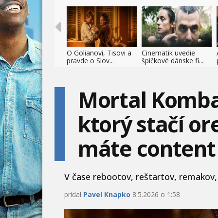
O Golianovi, Tisovi a
Cinematik uvedie
pravde o Slov...
špičkové dánske fi...
Mortal Kombat 
ktorý stačí or
máte content 
V čase rebootov, reštartov, remakov, 
pridal
Pavel Knapko
8.5.2026 o 1:58