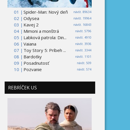
01 |
Spider-Man: Nový deň
návšt. 89634
02 |
Odysea
návšt. 19964
03 |
Kavej 2
návšt. 16843
04 |
Mimoni a monštrá
návšt. 5796
05 |
Labková patrola: Din...
návšt. 4910
06 |
Vaiana
návšt. 3936
07 |
Toy Story 5: Príbeh ...
návšt. 3344
08 |
Bardotky
návšt. 1101
09 |
Posadnutosť
návšt. 509
10 |
Pozvanie
návšt. 574
REBRÍČEK US