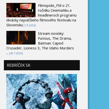
Filmopolis_FM o 21.
ročníku Cinematiku a
headlineroch programu
divácky najväčšieho filmového festivalu na
Slovensku
[1.8 2026]
Stream novinky:
Furious, The Drama,
Batman: Caped
Crusader, Lioness 3, The Idaho Murders
...
[30.7 2026]
REBRÍČEK SK