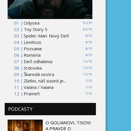
01 |
Odysea
9,5/10
02 |
Toy Story 5
8,5/10
03 |
Spider-Man: Nový Deň
8/10
04 |
Leviticus
8/10
05 |
Pozvanie
8/10
06 |
Romería
8/10
07 |
Deň odhalenia
7,5/10
08 |
Srdcovka
7,5/10
09 |
Škaredá sestra
7,5/10
10 |
Zlatko, náš sused je...
7/10
11 |
Vaiana / Vaiana
7/10
12 |
Prameň
7/10
PODCASTY
O GOLIANOVI, TISOVI
A PRAVDE O