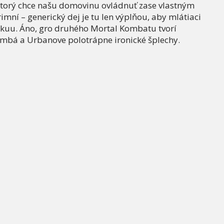
torý chce našu domovinu ovládnuť zase vlastným
ní – generický dej je tu len výplňou, aby mlátiaci
vákuu. Áno, gro druhého Mortal Kombatu tvorí
ombá a Urbanove polotrápne ironické šplechy.