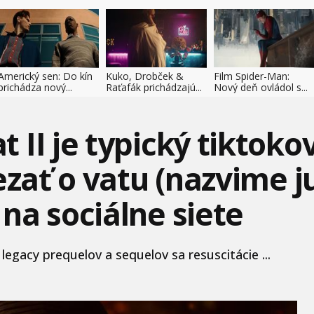
Americký sen: Do kín
Kuko, Drobček &
Film Spider-Man:
prichádza nový...
Raťafák prichádzajú...
Nový deň ovládol s...
II je typický tiktokov
ezať o vatu (nazvime j
na sociálne siete
legacy prequelov a sequelov sa resuscitácie ...