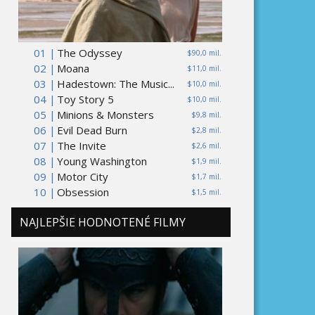
01 |
The Odyssey
$90,0 mil.
02 |
Moana
$11,0 mil.
03 |
Hadestown: The Music...
$10,0 mil.
04 |
Toy Story 5
$10,0 mil.
05 |
Minions & Monsters
$9,8 mil.
06 |
Evil Dead Burn
$2,8 mil.
07 |
The Invite
$2,6 mil.
08 |
Young Washington
$1,9 mil.
09 |
Motor City
$1,7 mil.
10 |
Obsession
$1,5 mil.
NAJLEPŠIE HODNOTENÉ FILMY