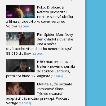
Kuko, Drobček &
Raťafák prichádzajú.
Pozrite si novú ukážku
z filmu aj videoklip ku cover verzii od
Vojtika
[5.8 2026]
Film Spider-Man: Nový
deň ovládol slovenské
kiná a počas
otváracieho víkendu si ho nenechalo ujsť
88 515 divákov
[5.8 2026]
HBO max predstavuje
trailer k novému seriálu
dc studios Lanterns,
premiéra bude 17. augusta
[3.8 2026]
Myslíte si, že poznáte
komiksové filmy?
Týchto dvanásť
adaptácií vás možno prekvapí. Podcast
Vertigo
[1.8 2026]