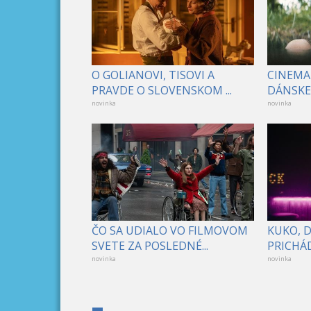
O GOLIANOVI, TISOVI A
CINEMA
PRAVDE O SLOVENSKOM ...
DÁNSKE 
novinka
novinka
ČO SA UDIALO VO FILMOVOM
KUKO, 
SVETE ZA POSLEDNÉ...
PRICHÁD
novinka
novinka