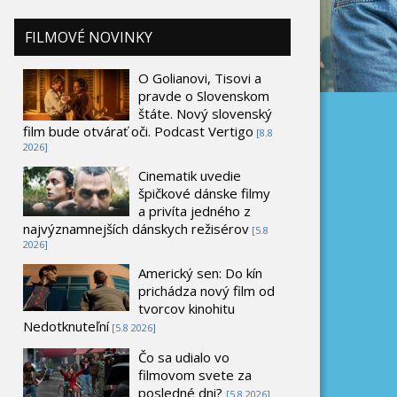
FILMOVÉ NOVINKY
O Golianovi, Tisovi a
pravde o Slovenskom
štáte. Nový slovenský
film bude otvárať oči. Podcast Vertigo
[8.8
2026]
Cinematik uvedie
špičkové dánske filmy
a privíta jedného z
najvýznamnejších dánskych režisérov
[5.8
2026]
Americký sen: Do kín
prichádza nový film od
tvorcov kinohitu
Nedotknuteľní
[5.8 2026]
Čo sa udialo vo
filmovom svete za
posledné dni?
[5.8 2026]