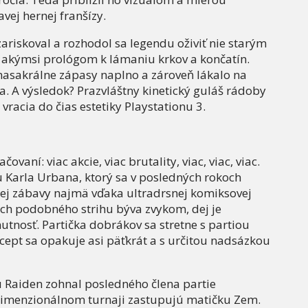
vej hernej franšízy.
zariskoval a rozhodol sa legendu oživiť nie starým
akýmsi prológom k lámaniu krkov a končatín.
masakrálne zápasy naplno a zároveň lákalo na
. A výsledok? Prazvláštny kinetický guláš rádoby
vracia do čias estetiky Playstationu 3.
vaní: viac akcie, viac brutality, viac, viac, viac.
 Karla Urbana, ktorý sa v posledných rokoch
ej zábavy najmä vďaka ultradrsnej komiksovej
ách podobného strihu býva zvykom, dej je
tnosť. Partička dobrákov sa stretne s partiou
cept sa opakuje asi päťkrát a s určitou nadsázkou
 Raiden zohnal posledného člena partie
idimenzionálnom turnaji zastupujú matičku Zem.