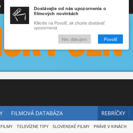
y
Rozprávky
Funny
Docu
Dostávajte od nás upozornenia o
filmových novinkách
RECENZIE
VIDEÁ
FILMY
Kliknite na Povoliť, ak chcete dostávať
upozornenia
Nie, ďakujem
Povoliť
Y
FILMOVÁ DATABÁZA
REBRÍČKY
 FILMY
TELEVÍZNE TIPY
SLOVENSKÉ FILMY
PRÁVE V KINÁCH