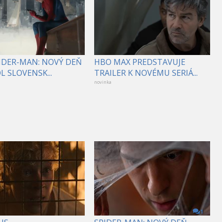
PIDER-MAN: NOVÝ DEŇ
HBO MAX PREDSTAVUJE
 SLOVENSK...
TRAILER K NOVÉMU SERIÁ...
novinka
1