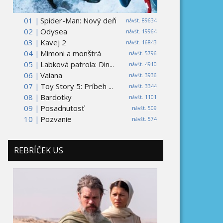
01 |
Spider-Man: Nový deň
návšt. 89634
02 |
Odysea
návšt. 19964
03 |
Kavej 2
návšt. 16843
04 |
Mimoni a monštrá
návšt. 5796
05 |
Labková patrola: Din...
návšt. 4910
06 |
Vaiana
návšt. 3936
07 |
Toy Story 5: Príbeh ...
návšt. 3344
08 |
Bardotky
návšt. 1101
09 |
Posadnutosť
návšt. 509
10 |
Pozvanie
návšt. 574
REBRÍČEK US