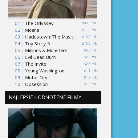
01 |
The Odyssey
$90,0 mil.
02 |
Moana
$11,0 mil.
03 |
Hadestown: The Music...
$10,0 mil.
04 |
Toy Story 5
$10,0 mil.
05 |
Minions & Monsters
$9,8 mil.
06 |
Evil Dead Burn
$2,8 mil.
07 |
The Invite
$2,6 mil.
08 |
Young Washington
$1,9 mil.
09 |
Motor City
$1,7 mil.
10 |
Obsession
$1,5 mil.
NAJLEPŠIE HODNOTENÉ FILMY