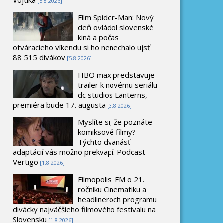
[5.8 2026]
Film Spider-Man: Nový
deň ovládol slovenské
kiná a počas
otváracieho víkendu si ho nenechalo ujsť
88 515 divákov
[5.8 2026]
HBO max predstavuje
trailer k novému seriálu
dc studios Lanterns,
premiéra bude 17. augusta
[3.8 2026]
Myslíte si, že poznáte
komiksové filmy?
Týchto dvanásť
adaptácií vás možno prekvapí. Podcast
Vertigo
[1.8 2026]
Filmopolis_FM o 21.
ročníku Cinematiku a
headlineroch programu
divácky najväčšieho filmového festivalu na
Slovensku
[1.8 2026]