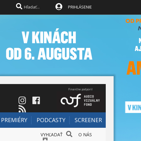
PRIHLÁSENIE
Finančne podporil
PREMIÉRY
PODCASTY
SCREENER
VYHĽADAŤ
O NÁS