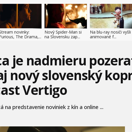
Stream novinky:
Nový Spider-Man si
Na blu-ray nosiči vyšli
Furious, The Drama,...
na Slovensku zap...
animované f...
a je nadmieru pozerate
j nový slovenský kop
ast Vertigo
na predstavenie noviniek z kín a online ...