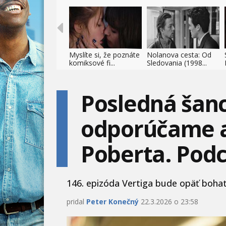
Myslíte si, že poznáte
Nolanova cesta: Od
komiksové fi...
Sledovania (1998...
Posledná šanc
odporúčame a
Poberta. Podc
146. epizóda Vertiga bude opäť bohatá 
pridal
Peter Konečný
22.3.2026 o 23:58