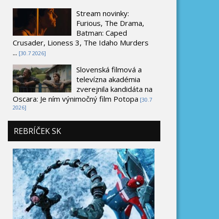
Stream novinky:
Furious, The Drama,
Batman: Caped
Crusader, Lioness 3, The Idaho Murders
...
[30.7 2026]
Slovenská filmová a
televízna akadémia
zverejnila kandidáta na
Oscara: Je ním výnimočný film Potopa
[30.7
2026]
REBRÍČEK SK