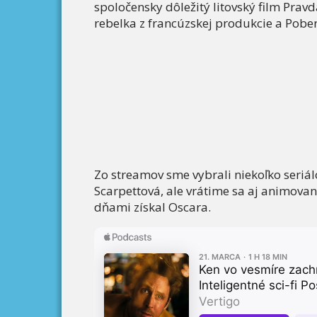
spoločensky dôležitý litovský film Prav
rebelka z francúzskej produkcie a Pobe
Zo streamov sme vybrali niekoľko seriá
Scarpettová, ale vrátime sa aj animov
dňami získal Oscara.