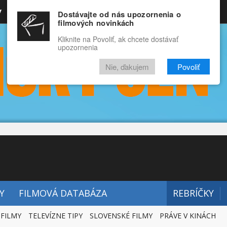
y
Rozprávky
Funny
Docu
Dostávajte od nás upozornenia o
filmových novinkách
RECENZIE
VIDEÁ
FILMY
Kliknite na Povoliť, ak chcete dostávať
upozornenia
Nie, ďakujem
Povoliť
Y
FILMOVÁ DATABÁZA
REBRÍČKY
 FILMY
TELEVÍZNE TIPY
SLOVENSKÉ FILMY
PRÁVE V KINÁCH