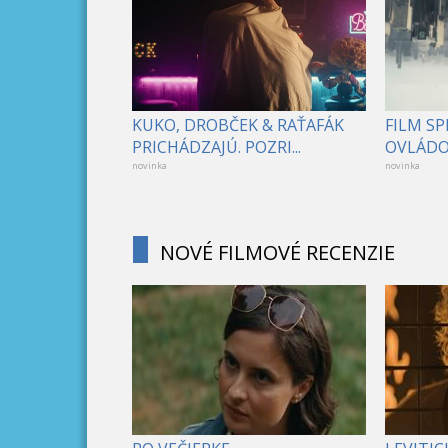
KUKO, DROBČEK & RAŤAFÁK
FILM S
PRICHÁDZAJÚ. POZRI...
OVLÁDOL
novinka
novinka
NOVÉ FILMOVÉ RECENZIE