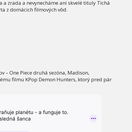
da a zrada a nevynecháme ani skvelé tituly Tichá
rta z domácich filmových vôd.
lov – One Piece druhá sezóna, Madison,
anému filmu KPop Demon Hunters, ktorý pred pár