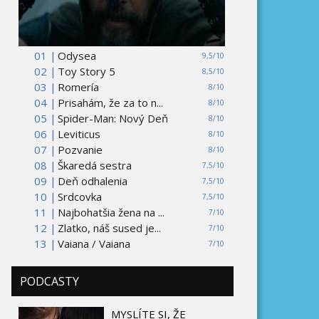
01 |
Odysea
9,5/10
02 |
Toy Story 5
8,5/10
03 |
Romería
8/10
04 |
Prisahám, že za to n...
8/10
05 |
Spider-Man: Nový Deň
8/10
06 |
Leviticus
8/10
07 |
Pozvanie
8/10
08 |
Škaredá sestra
7,5/10
09 |
Deň odhalenia
7,5/10
10 |
Srdcovka
7,5/10
11 |
Najbohatšia žena na ...
7/10
12 |
Zlatko, náš sused je...
7/10
13 |
Vaiana / Vaiana
7/10
PODCASTY
MYSLÍTE SI, ŽE