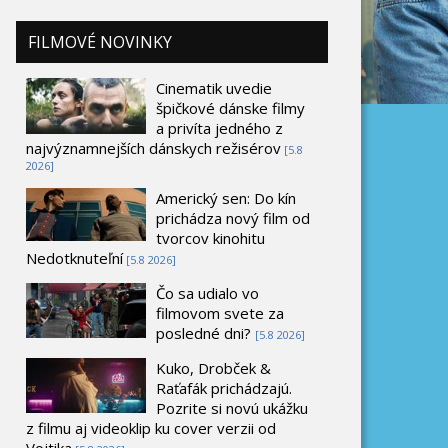
FILMOVÉ NOVINKY
Cinematik uvedie
špičkové dánske filmy
a privíta jedného z
najvýznamnejších dánskych režisérov
[5.8
2026]
Americký sen: Do kín
prichádza nový film od
tvorcov kinohitu
Nedotknuteľní
[5.8 2026]
Čo sa udialo vo
filmovom svete za
posledné dni?
[5.8 2026]
Kuko, Drobček &
Raťafák prichádzajú.
Pozrite si novú ukážku
z filmu aj videoklip ku cover verzii od
Vojtika