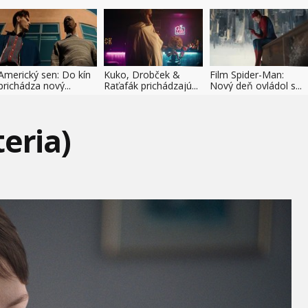
Americký sen: Do kín
Kuko, Drobček &
Film Spider-Man:
prichádza nový...
Raťafák prichádzajú...
Nový deň ovládol s...
eria)