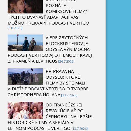
POZNÁTE
KOMIKSOVÉ FILMY?
TÝCHTO DVANÁSŤ ADAPTÁCIÍ VÁS
MOŽNO PREKVAPÍ. PODCAST VERTIGO
[1.8 2026]
V ÉRE ZBYTOČNÝCH
BLOCKBUSTEROV JE
ODYSEA VÝNIMOČNÁ.
PODCAST VERTIGO AJ O FILMOCH KAVEJ
2, PRAMEŇ A LEVITICUS
[26.7 2026]
PRÍPRAVA NA
ODYSEU: KTORÉ
FILMY BY STE MALI
VIDIEŤ? PODCAST VERTIGO O TVORBE
CHRISTOPHERA NOLANA
[18.7 2026]
OD FRANCÚZSKEJ
REVOLÚCIE AŽ PO
ČERNOBYĽ. NAJLEPŠIE
HISTORICKÉ FILMY A SERIÁLY V
LETNOM PODCASTE VERTIGO
[13.7 2026]