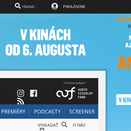
PRIHLÁSENIE
Finančne podporil
PREMIÉRY
PODCASTY
SCREENER
VYHĽADAŤ
O NÁS