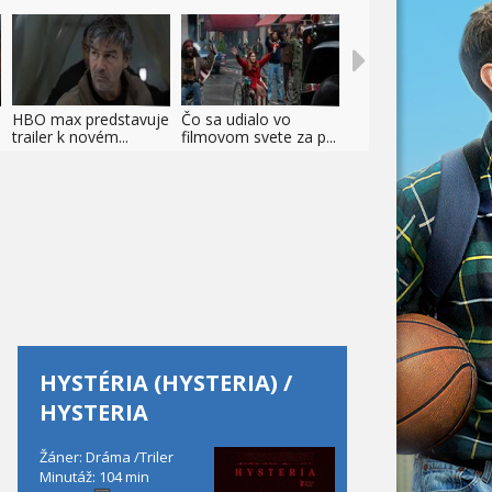
HBO max predstavuje
Čo sa udialo vo
trailer k novém...
filmovom svete za p...
HYSTÉRIA (HYSTERIA) /
HYSTERIA
Žáner: Dráma /Triler
Minutáž: 104 min