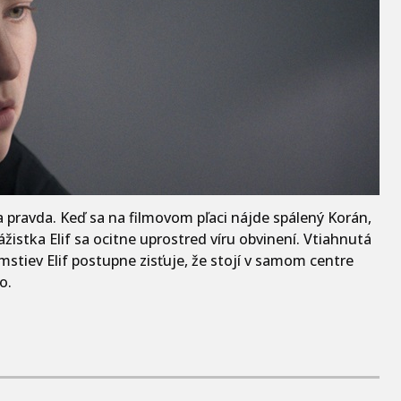
pravda. Keď sa na filmovom pľaci nájde spálený Korán,
istka Elif sa ocitne uprostred víru obvinení. Vtiahnutá
mstiev Elif postupne zisťuje, že stojí v samom centre
o.