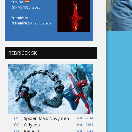
Krajina:
Rok výroby: 2025
Premiéra:
Premiéra SK: 21.5.2026
REBRÍČEK SK
01 |
Spider-Man: Nový deň
návšt. 89634
02 |
Odysea
návšt. 19964
03 |
Kavej 2
návšt. 16843