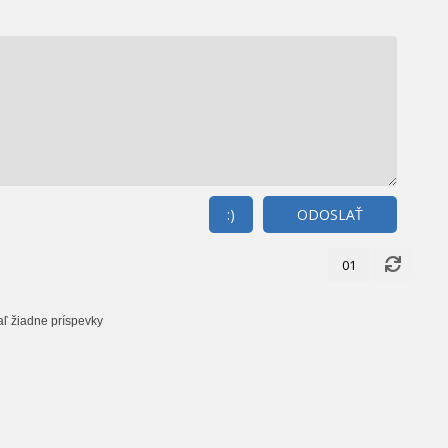
:)
ODOSLAŤ
01
aľ žiadne príspevky