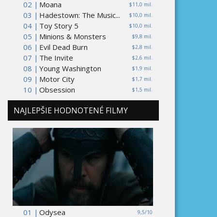
02 |
Moana
$11,0 mil.
03 |
Hadestown: The Music...
$10,0 mil.
04 |
Toy Story 5
$10,0 mil.
05 |
Minions & Monsters
$9,8 mil.
06 |
Evil Dead Burn
$2,8 mil.
07 |
The Invite
$2,6 mil.
08 |
Young Washington
$1,9 mil.
09 |
Motor City
$1,7 mil.
10 |
Obsession
$1,5 mil.
NAJLEPŠIE HODNOTENÉ FILMY
01 |
Odysea
9,5/10