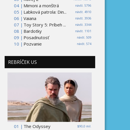
04 |
Mimoni a monštrá
návšt. 5796
05 |
Labková patrola: Din...
návšt. 4910
06 |
Vaiana
návšt. 3936
07 |
Toy Story 5: Príbeh ...
návšt. 3344
08 |
Bardotky
návšt. 1101
09 |
Posadnutosť
návšt. 509
10 |
Pozvanie
návšt. 574
REBRÍČEK US
01 |
The Odyssey
$90,0 mil.