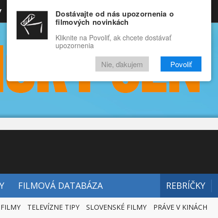
y
Rozprávky
Funny
Docu
Dostávajte od nás upozornenia o
filmových novinkách
RECENZIE
VIDEÁ
FILMY
Kliknite na Povoliť, ak chcete dostávať
upozornenia
Nie, ďakujem
Povoliť
Y
FILMOVÁ DATABÁZA
REBRÍČKY
 FILMY
TELEVÍZNE TIPY
SLOVENSKÉ FILMY
PRÁVE V KINÁCH