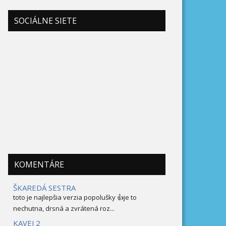
SOCIÁLNE SIETE
KOMENTÁRE
ŠKAREDÁ SESTRA
toto je najlepšia verzia popolušky 👍je to
nechutna, drsná a zvrátená roz...
KAVEJ 2