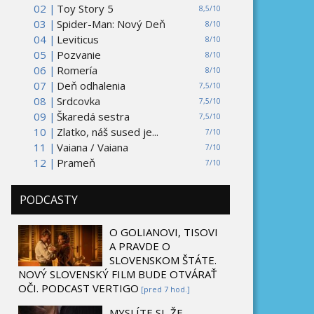
02 |
Toy Story 5
8,5/10
03 |
Spider-Man: Nový Deň
8/10
04 |
Leviticus
8/10
05 |
Pozvanie
8/10
06 |
Romería
8/10
07 |
Deň odhalenia
7,5/10
08 |
Srdcovka
7,5/10
09 |
Škaredá sestra
7,5/10
10 |
Zlatko, náš sused je...
7/10
11 |
Vaiana / Vaiana
7/10
12 |
Prameň
7/10
PODCASTY
O GOLIANOVI, TISOVI
A PRAVDE O
SLOVENSKOM ŠTÁTE.
NOVÝ SLOVENSKÝ FILM BUDE OTVÁRAŤ
OČI. PODCAST VERTIGO
[pred 7 hod.]
MYSLÍTE SI, ŽE