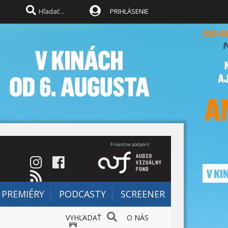
PRIHLÁSENIE
Finančne podporil
PREMIÉRY
PODCASTY
SCREENER
VYHĽADAŤ
O NÁS