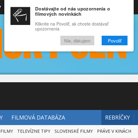
y
Rozprávky
Funny
Docu
Dostávajte od nás upozornenia o
filmových novinkách
RECENZIE
VIDEÁ
FILMY
Kliknite na Povoliť, ak chcete dostávať
upozornenia
Nie, ďakujem
Povoliť
Y
FILMOVÁ DATABÁZA
REBRÍČKY
 FILMY
TELEVÍZNE TIPY
SLOVENSKÉ FILMY
PRÁVE V KINÁCH