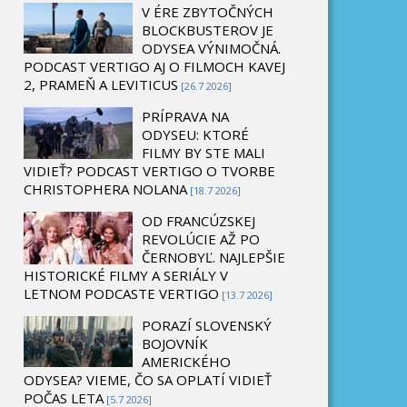
V ÉRE ZBYTOČNÝCH
BLOCKBUSTEROV JE
ODYSEA VÝNIMOČNÁ.
PODCAST VERTIGO AJ O FILMOCH KAVEJ
2, PRAMEŇ A LEVITICUS
[26.7 2026]
PRÍPRAVA NA
ODYSEU: KTORÉ
FILMY BY STE MALI
VIDIEŤ? PODCAST VERTIGO O TVORBE
CHRISTOPHERA NOLANA
[18.7 2026]
OD FRANCÚZSKEJ
REVOLÚCIE AŽ PO
ČERNOBYĽ. NAJLEPŠIE
HISTORICKÉ FILMY A SERIÁLY V
LETNOM PODCASTE VERTIGO
[13.7 2026]
PORAZÍ SLOVENSKÝ
BOJOVNÍK
AMERICKÉHO
ODYSEA? VIEME, ČO SA OPLATÍ VIDIEŤ
POČAS LETA
[5.7 2026]