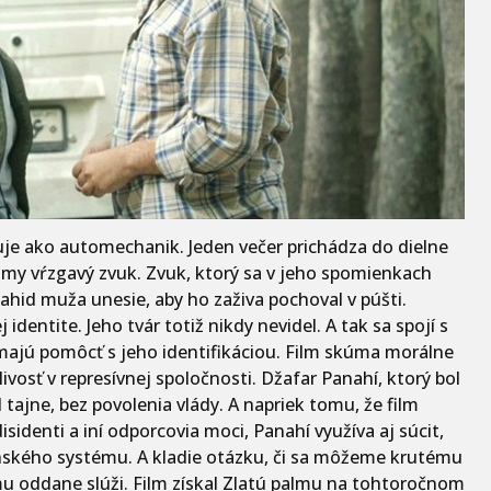
acuje ako automechanik. Jeden večer prichádza do dielne
my vŕzgavý zvuk. Zvuk, ktorý sa v jeho spomienkach
ahid muža unesie, aby ho zaživa pochoval v púšti.
entite. Jeho tvár totiž nikdy nevidel. A tak sa spojí s
majú pomôcť s jeho identifikáciou. Film skúma morálne
vosť v represívnej spoločnosti. Džafar Panahí, ktorý bol
 tajne, bez povolenia vlády. A napriek tomu, že film
disidenti a iní odporcovia moci, Panahí využíva aj súcit,
enského systému. A kladie otázku, či sa môžeme krutému
mu oddane slúži. Film získal Zlatú palmu na tohtoročnom