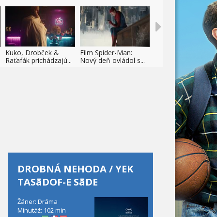
Kuko, Drobček &
Film Spider-Man:
Raťafák prichádzajú...
Nový deň ovládol s...
DROBNÁ NEHODA / YEK
TASāDOF-E SāDE
Žáner: Dráma
Minutáž: 102 min