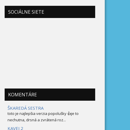
SOCIÁLNE SIETE
KOMENTÁRE
ŠKAREDÁ SESTRA
toto je najlepšia verzia popolušky 👍je to
nechutna, drsná a zvrátená roz...
KAVEJ 2