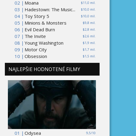
02 |
Moana
$11,0 mil.
03 |
Hadestown: The Music...
$10,0 mil.
04 |
Toy Story 5
$10,0 mil.
05 |
Minions & Monsters
$9,8 mil.
06 |
Evil Dead Burn
$2,8 mil.
07 |
The Invite
$2,6 mil.
08 |
Young Washington
$1,9 mil.
09 |
Motor City
$1,7 mil.
10 |
Obsession
$1,5 mil.
NAJLEPŠIE HODNOTENÉ FILMY
01 |
Odysea
9,5/10