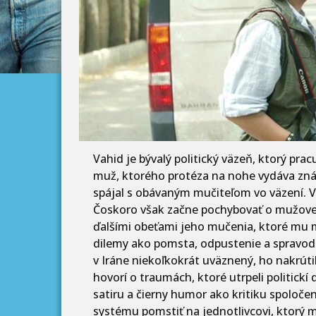
Vahid je bývalý politický väzeň, ktorý pr
muž, ktorého protéza na nohe vydáva zná
spájal s obávaným mučiteľom vo väzení. V
Čoskoro však začne pochybovať o mužovej id
ďalšími obeťami jeho mučenia, ktoré mu 
dilemy ako pomsta, odpustenie a spravodli
v Iráne niekoľkokrát uväznený, ho nakrútil
hovorí o traumách, ktoré utrpeli politickí 
satiru a čierny humor ako kritiku spoloč
systému pomstiť na jednotlivcovi, ktorý 