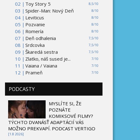
02 |
Toy Story 5
8,5/10
03 |
Spider-Man: Nový Deň
8/10
04 |
Leviticus
8/10
05 |
Pozvanie
8/10
06 |
Romería
8/10
07 |
Deň odhalenia
7,5/10
08 |
Srdcovka
7,5/10
09 |
Škaredá sestra
7,5/10
10 |
Zlatko, náš sused je...
7/10
11 |
Vaiana / Vaiana
7/10
12 |
Prameň
7/10
PODCASTY
MYSLÍTE SI, ŽE
POZNÁTE
KOMIKSOVÉ FILMY?
TÝCHTO DVANÁSŤ ADAPTÁCIÍ VÁS
MOŽNO PREKVAPÍ. PODCAST VERTIGO
[1.8 2026]