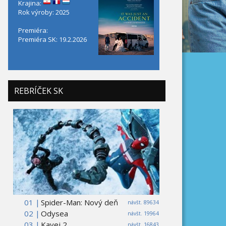
Krajina:
Rok výroby: 2025
Premiéra:
Premiéra SK: 19.2.2026
REBRÍČEK SK
01 |
Spider-Man: Nový deň
návšt. 89634
02 |
Odysea
návšt. 19964
03 |
Kavej 2
návšt. 16843