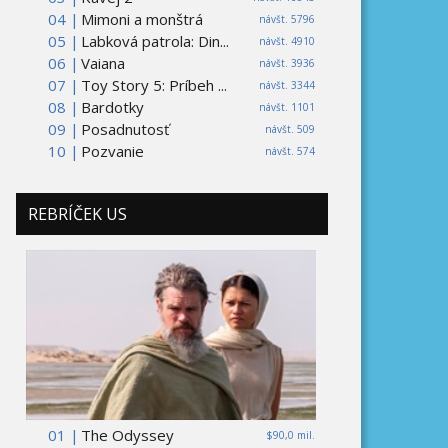
04 |
Mimoni a monštrá
návšt. 5796
05 |
Labková patrola: Din...
návšt. 4910
06 |
Vaiana
návšt. 3936
07 |
Toy Story 5: Príbeh ...
návšt. 3344
08 |
Bardotky
návšt. 1101
09 |
Posadnutosť
návšt. 509
10 |
Pozvanie
návšt. 574
REBRÍČEK US
01 |
The Odyssey
$90,0 mil.