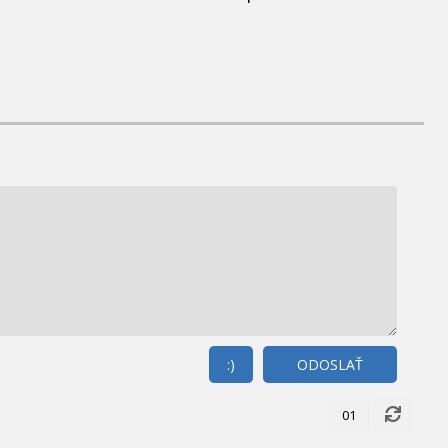
:)
ODOSLAŤ
01