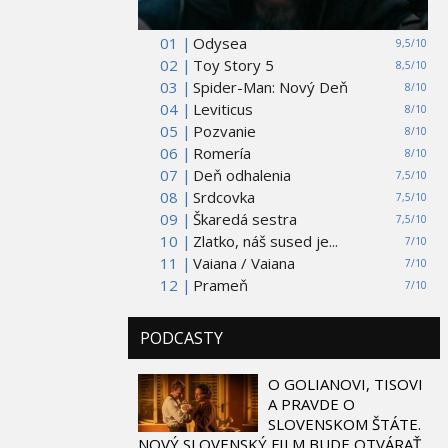
01 |
Odysea
9,5/10
02 |
Toy Story 5
8,5/10
03 |
Spider-Man: Nový Deň
8/10
04 |
Leviticus
8/10
05 |
Pozvanie
8/10
06 |
Romería
8/10
07 |
Deň odhalenia
7,5/10
08 |
Srdcovka
7,5/10
09 |
Škaredá sestra
7,5/10
10 |
Zlatko, náš sused je...
7/10
11 |
Vaiana / Vaiana
7/10
12 |
Prameň
7/10
PODCASTY
O GOLIANOVI, TISOVI
A PRAVDE O
SLOVENSKOM ŠTÁTE.
NOVÝ SLOVENSKÝ FILM BUDE OTVÁRAŤ