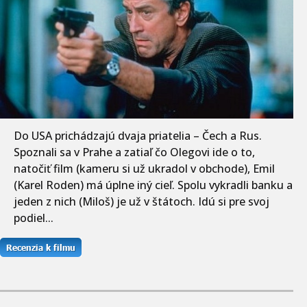
Do USA prichádzajú dvaja priatelia – Čech a Rus.
Spoznali sa v Prahe a zatiaľ čo Olegovi ide o to,
natočiť film (kameru si už ukradol v obchode), Emil
(Karel Roden) má úplne iný cieľ. Spolu vykradli banku a
jeden z nich (Miloš) je už v štátoch. Idú si pre svoj
podiel...