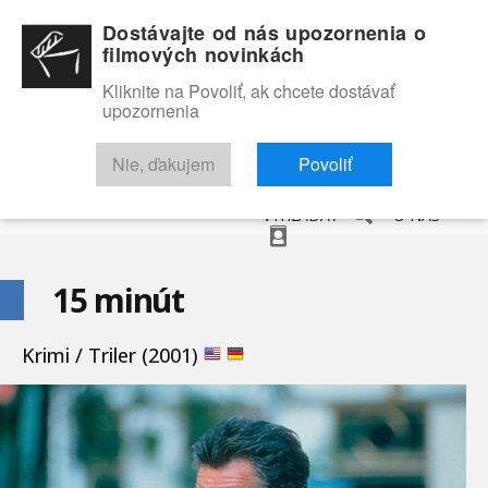
Dostávajte od nás upozornenia o
filmových novinkách
Kliknite na Povoliť, ak chcete dostávať
upozornenia
NOVINKY
RECENZIE
TRAILERY
FILMOVÁ DATABÁZA
Nie, ďakujem
Povoliť
VYHĽADAŤ
O NÁS
15 minút
Krimi / Triler (2001)