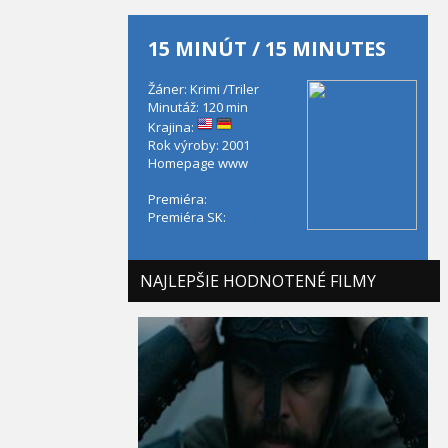
15 MINÚT / 15 MINUTES
Žáner: Krimi /Triler
Minutáž: 120 min
Krajina:
Rok výroby: 2001
Homepage
www
Premiéra:
Premiéra SK:
NAJLEPŠIE HODNOTENÉ FILMY