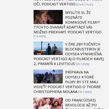
OČI. PODCAST VERTIGO
[pred 1 hod.]
MYSLÍTE SI, ŽE
POZNÁTE
KOMIKSOVÉ FILMY?
TÝCHTO DVANÁSŤ ADAPTÁCIÍ VÁS
MOŽNO PREKVAPÍ. PODCAST VERTIGO
[1.8 2026]
V ÉRE ZBYTOČNÝCH
BLOCKBUSTEROV JE
ODYSEA VÝNIMOČNÁ.
PODCAST VERTIGO AJ O FILMOCH KAVEJ
2, PRAMEŇ A LEVITICUS
[26.7 2026]
PRÍPRAVA NA
ODYSEU: KTORÉ
FILMY BY STE MALI
VIDIEŤ? PODCAST VERTIGO O TVORBE
CHRISTOPHERA NOLANA
[18.7 2026]
OD FRANCÚZSKEJ
REVOLÚCIE AŽ PO