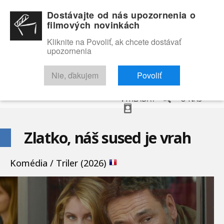
Dostávajte od nás upozornenia o
filmových novinkách
Kliknite na Povoliť, ak chcete dostávať
upozornenia
NOVINKY
RECENZIE
TRAILERY
FILMOVÁ DATABÁZA
Nie, ďakujem
Povoliť
VYHĽADAŤ
O NÁS
Zlatko, náš sused je vrah
Komédia / Triler (2026)