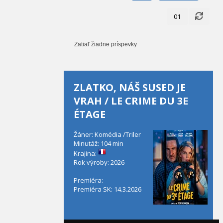
01
Zatiaľ žiadne príspevky
ZLATKO, NÁŠ SUSED JE
VRAH / LE CRIME DU 3E
ÉTAGE
Žáner: Komédia /Triler
Minutáž: 104 min
Krajina:
Rok výroby: 2026
Premiéra:
Premiéra SK: 14.3.2026