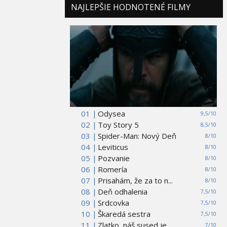
NAJLEPŠIE HODNOTENÉ FILMY
01 |
Odysea
9,5/10
02 |
Toy Story 5
8,5/10
03 |
Spider-Man: Nový Deň
8/10
04 |
Leviticus
8/10
05 |
Pozvanie
8/10
06 |
Romería
8/10
07 |
Prisahám, že za to n...
8/10
08 |
Deň odhalenia
7,5/10
09 |
Srdcovka
7,5/10
10 |
Škaredá sestra
7,5/10
11 |
Zlatko, náš sused je...
7/10