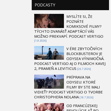
PODCASTY
MYSLÍTE SI, ŽE
POZNÁTE
KOMIKSOVÉ FILMY?
TÝCHTO DVANÁSŤ ADAPTÁCIÍ VÁS
MOŽNO PREKVAPÍ. PODCAST VERTIGO
[1.8 2026]
V ÉRE ZBYTOČNÝCH
BLOCKBUSTEROV JE
ODYSEA VÝNIMOČNÁ.
PODCAST VERTIGO AJ O FILMOCH KAVEJ
2, PRAMEŇ A LEVITICUS
[26.7 2026]
PRÍPRAVA NA
ODYSEU: KTORÉ
FILMY BY STE MALI
VIDIEŤ? PODCAST VERTIGO O TVORBE
CHRISTOPHERA NOLANA
[18.7 2026]
OD FRANCÚZSKEJ
REVOLÚCIE AŽ PO