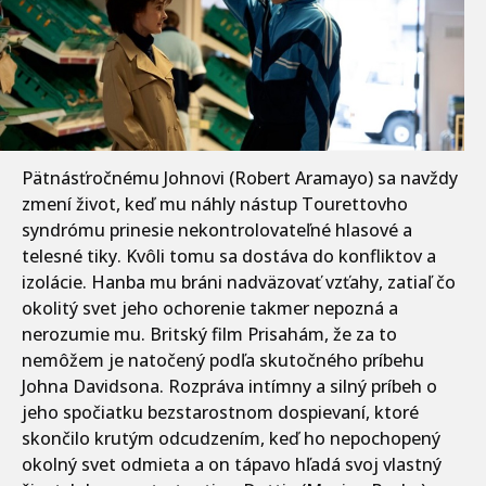
Pätnásťročnému Johnovi (Robert Aramayo) sa navždy
zmení život, keď mu náhly nástup Tourettovho
syndrómu prinesie nekontrolovateľné hlasové a
telesné tiky. Kvôli tomu sa dostáva do konfliktov a
izolácie. Hanba mu bráni nadväzovať vzťahy, zatiaľ čo
okolitý svet jeho ochorenie takmer nepozná a
nerozumie mu. Britský film Prisahám, že za to
nemôžem je natočený podľa skutočného príbehu
Johna Davidsona. Rozpráva intímny a silný príbeh o
jeho spočiatku bezstarostnom dospievaní, ktoré
skončilo krutým odcudzením, keď ho nepochopený
okolný svet odmieta a on tápavo hľadá svoj vlastný