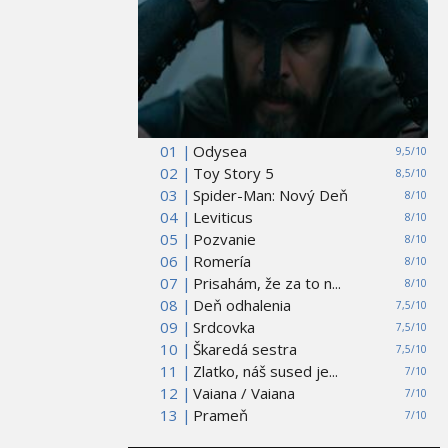
01 |
Odysea
9,5/10
02 |
Toy Story 5
8,5/10
03 |
Spider-Man: Nový Deň
8/10
04 |
Leviticus
8/10
05 |
Pozvanie
8/10
06 |
Romería
8/10
07 |
Prisahám, že za to n...
8/10
08 |
Deň odhalenia
7,5/10
09 |
Srdcovka
7,5/10
10 |
Škaredá sestra
7,5/10
11 |
Zlatko, náš sused je...
7/10
12 |
Vaiana / Vaiana
7/10
13 |
Prameň
7/10