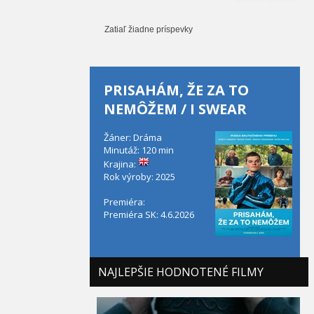
Zatiaľ žiadne príspevky
PRISAHÁM, ŽE ZA TO
NEMÔŽEM / I SWEAR
Žáner: Dráma
Minutáž: 120 min
Krajina:
Rok výroby: 2025
Premiéra:
Premiéra SK: 4.6.2026
NAJLEPŠIE HODNOTENÉ FILMY