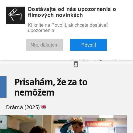
Dostávajte od nás upozornenia o
filmových novinkách
Kliknite na Povoliť, ak chcete dostávať
upozornenia
NOVINKY
RECENZIE
TRAILERY
FILMOVÁ DATABÁZA
Nie, ďakujem
Povoliť
VYHĽADAŤ
O NÁS
Prisahám, že za to
nemôžem
Dráma (2025)