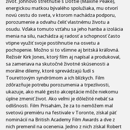
život. Johnovo stretnutie s Dottie (Maxine Peake),
energickou matkou bývalého spolužiaka, mu otvorí
novú cestu do sveta, v ktorom nachádza podporu,
porozumenie a odvahu čeliť vlastnému životu a
osudu. Vďaka tomuto vzťahu sa jeho hanba a izolácia
menia na silu, nachádza aj radosť a schopnosť často
vtipne využiť svoje postihnutie na osvetu a
pochopenie. Možno si to všimne aj britská kráľovná.
Režisér Kirk Jones, ktorý film aj napísal a produkoval,
sa zameriava na skutočné životné skúsenosti a
morálne dilemy, ktoré sprevádzajú ľudí s
Tourettovým syndrómom a ich blízkych. Film
zdôrazňuje potrebu porozumenia a trpezlivosti,
ukazuje, ako malé gesto akceptácie môže niekomu
úplne zmeniť život. Ako veľmi je dôležité nebáť sa
odlišnosti. Film Prisahám, že za to nemôžem mal
svetovú premiéru na festivale v Toronte, získal päť
nominácií na British Academy Film Awards a dve z
nich premenil na ocenenia. Jedno z nich získal Robert