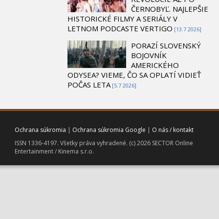
ČERNOBYĽ. NAJLEPŠIE
HISTORICKÉ FILMY A SERIÁLY V
LETNOM PODCASTE VERTIGO
[13.7 2026]
PORAZÍ SLOVENSKÝ
BOJOVNÍK
AMERICKÉHO
ODYSEA? VIEME, ČO SA OPLATÍ VIDIEŤ
POČAS LETA
[5.7 2026]
Ochrana súkromia
|
Ochrana súkromia Google
|
O nás / kontakt
ISSN 1336-4197. Všetky práva vyhradené. (c) 2026 SECTOR Online
Entertainment / Kinema s.r.o.