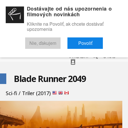
Dostávajte od nás upozornenia o
filmových novinkách
Kliknite na Povoliť, ak chcete dostávať
upozornenia
NOVINKY
RECENZIE
TRAILERY
FILMOVÁ DATABÁZA
Nie, ďakujem
Povoliť
VYHĽADAŤ
O NÁS
Blade Runner 2049
Sci-fi / Triler (2017)