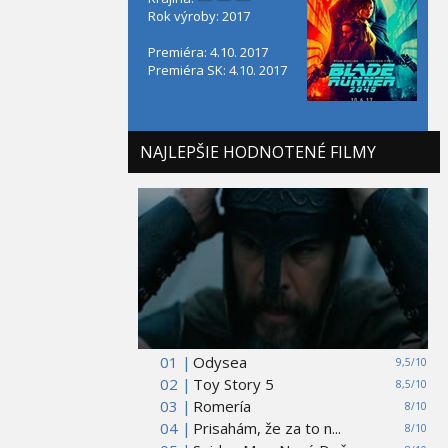
Rok výroby: 2017
Premiéra: 4.10. 2017
Premiéra SK: 4.10. 2017
NAJLEPŠIE HODNOTENÉ FILMY
01 |
Odysea
9,5/10
02 |
Toy Story 5
8,5/10
03 |
Romería
8/10
04 |
Prisahám, že za to n...
8/10