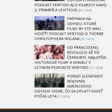
PODCAST VERTIGO AJ O FILMOCH KAVEJ
2, PRAMEŇ A LEVITICUS
[26.7 2026]
PRÍPRAVA NA
ODYSEU: KTORÉ
FILMY BY STE MALI
VIDIEŤ? PODCAST VERTIGO O TVORBE
CHRISTOPHERA NOLANA
[18.7 2026]
OD FRANCÚZSKEJ
REVOLÚCIE AŽ PO
ČERNOBYĽ. NAJLEPŠIE
HISTORICKÉ FILMY A SERIÁLY V
LETNOM PODCASTE VERTIGO
[13.7 2026]
PORAZÍ SLOVENSKÝ
BOJOVNÍK
AMERICKÉHO
ODYSEA? VIEME, ČO SA OPLATÍ VIDIEŤ
POČAS LETA
[5.7 2026]