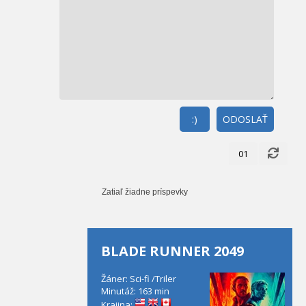
:)
ODOSLAŤ
01
Zatiaľ žiadne príspevky
BLADE RUNNER 2049
Žáner: Sci-fi /Triler
Minutáž: 163 min
Krajina: