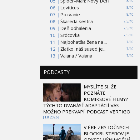
05 |
Spider-Man: Nový Deň
8/10
06 |
Leviticus
8/10
07 |
Pozvanie
8/10
08 |
Škaredá sestra
7,5/10
09 |
Deň odhalenia
7,5/10
10 |
Srdcovka
7,5/10
11 |
Najbohatšia žena na ...
7/10
12 |
Zlatko, náš sused je...
7/10
13 |
Vaiana / Vaiana
7/10
PODCASTY
MYSLÍTE SI, ŽE
POZNÁTE
KOMIKSOVÉ FILMY?
TÝCHTO DVANÁSŤ ADAPTÁCIÍ VÁS
MOŽNO PREKVAPÍ. PODCAST VERTIGO
[1.8 2026]
V ÉRE ZBYTOČNÝCH
BLOCKBUSTEROV JE
ODYSEA VÝNIMOČNÁ.