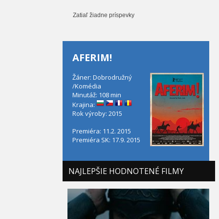
Zatiaľ žiadne príspevky
AFERIM!
Žáner: Dobrodružný
/Komédia
Minutáž: 108 min
Krajina:
Rok výroby: 2015
Premiéra: 11.2. 2015
Premiéra SK: 17.9. 2015
NAJLEPŠIE HODNOTENÉ FILMY