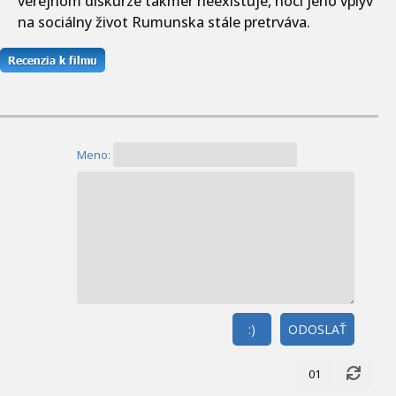
verejnom diskurze takmer neexistuje, hoci jeho vplyv
na sociálny život Rumunska stále pretrváva.
Meno:
:)
ODOSLAŤ
01