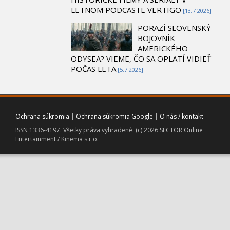
LETNOM PODCASTE VERTIGO
[13.7 2026]
PORAZÍ SLOVENSKÝ
BOJOVNÍK
AMERICKÉHO
ODYSEA? VIEME, ČO SA OPLATÍ VIDIEŤ
POČAS LETA
[5.7 2026]
Ochrana súkromia
|
Ochrana súkromia Google
|
O nás / kontakt
ISSN 1336-4197. Všetky práva vyhradené. (c) 2026 SECTOR Online
Entertainment / Kinema s.r.o.