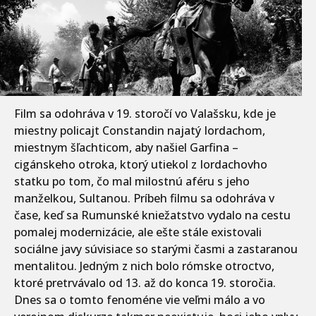
Film sa odohráva v 19. storočí vo Valašsku, kde je
miestny policajt Constandin najatý Iordachom,
miestnym šľachticom, aby našiel Garfina –
cigánskeho otroka, ktorý utiekol z Iordachovho
statku po tom, čo mal milostnú aféru s jeho
manželkou, Sultanou. Príbeh filmu sa odohráva v
čase, keď sa Rumunské kniežatstvo vydalo na cestu
pomalej modernizácie, ale ešte stále existovali
sociálne javy súvisiace so starými časmi a zastaranou
mentalitou. Jedným z nich bolo rómske otroctvo,
ktoré pretrvávalo od 13. až do konca 19. storočia.
Dnes sa o tomto fenoméne vie veľmi málo a vo