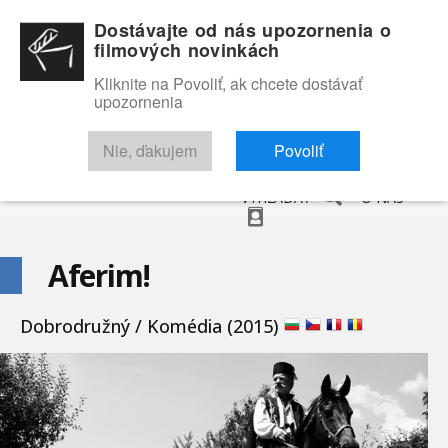
Dostávajte od nás upozornenia o
filmových novinkách
Kliknite na Povoliť, ak chcete dostávať
upozornenia
NOVINKY
RECENZIE
TRAILERY
FILMOVÁ DATABÁZA
Nie, ďakujem
Povoliť
VYHĽADAŤ
O NÁS
Aferim!
Dobrodružný / Komédia (2015)