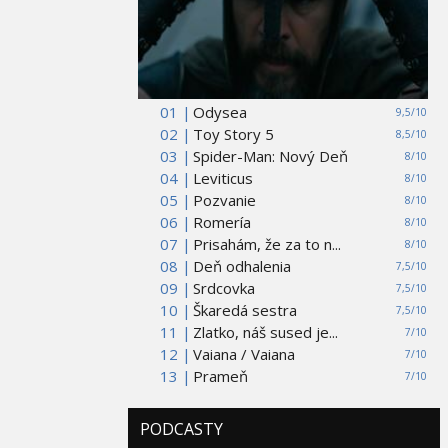
01 |
Odysea
9,5/10
02 |
Toy Story 5
8,5/10
03 |
Spider-Man: Nový Deň
8/10
04 |
Leviticus
8/10
05 |
Pozvanie
8/10
06 |
Romería
8/10
07 |
Prisahám, že za to n...
8/10
08 |
Deň odhalenia
7,5/10
09 |
Srdcovka
7,5/10
10 |
Škaredá sestra
7,5/10
11 |
Zlatko, náš sused je...
7/10
12 |
Vaiana / Vaiana
7/10
13 |
Prameň
7/10
PODCASTY