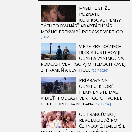
MYSLÍTE SI, ŽE
POZNÁTE
KOMIKSOVÉ FILMY?
TÝCHTO DVANÁSŤ ADAPTÁCIÍ VÁS
MOŽNO PREKVAPÍ. PODCAST VERTIGO
[1.8 2026]
V ÉRE ZBYTOČNÝCH
BLOCKBUSTEROV JE
ODYSEA VÝNIMOČNÁ.
PODCAST VERTIGO AJ O FILMOCH KAVEJ
2, PRAMEŇ A LEVITICUS
[26.7 2026]
PRÍPRAVA NA
ODYSEU: KTORÉ
FILMY BY STE MALI
VIDIEŤ? PODCAST VERTIGO O TVORBE
CHRISTOPHERA NOLANA
[18.7 2026]
OD FRANCÚZSKEJ
REVOLÚCIE AŽ PO
ČERNOBYĽ. NAJLEPŠIE
HISTORICKÉ FILMY A SERIÁLY V