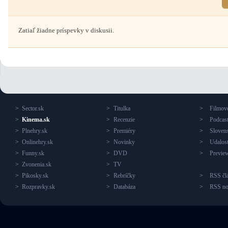
Zatiaľ žiadne príspevky v diskusii.
>
Sector.sk
>
Titulka
>
Filmové
>
Kinema.sk
>
Recenzie
>
Podcas
>
Plnehry.sk
>
Premiéry
>
Slovens
>
Onlinehry.sk
>
Novinky
>
Udalost
>
Funny.sk
>
DVD
>
Previe
>
Zvonenia.sk
>
TV
>
Pikosky.sk
>
Rebríčky
>
RSS čl
>
Rozpravky.sk
>
Databáza
>
RSS no