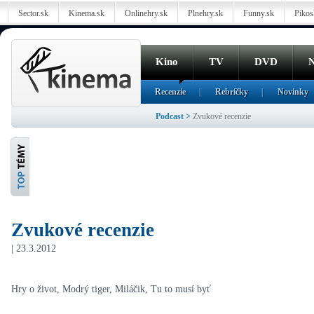
Sector.sk
Kinema.sk
Onlinehry.sk
Plnehry.sk
Funny.sk
Pikos
Kino
TV
DVD
N
Recenzie
Rebríčky
Novinky
Podcast
>
Zvukové recenzie
Zvukové recenzie
| 23.3.2012
Hry o život, Modrý tiger, Miláčik, Tu to musí byť