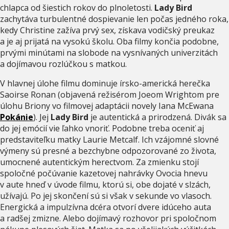
chlapca od šiestich rokov do plnoletosti.
Lady Bird
zachytáva turbulentné dospievanie len počas jedného roka,
kedy Christine zažíva prvý sex, získava vodičský preukaz
a je aj prijatá na vysokú školu. Oba filmy končia podobne,
prvými minútami na slobode na vysnívaných univerzitách
a dojímavou rozlúčkou s matkou.
V hlavnej úlohe filmu dominuje írsko-americká herečka
Saoirse Ronan (objavená režisérom Joeom Wrightom pre
úlohu Briony vo filmovej adaptácii novely Iana McEwana
Pokánie
). Jej
Lady Bird
je autentická a prirodzená. Divák sa
do jej emócií vie ľahko vnoriť. Podobne treba oceniť aj
predstaviteľku matky Laurie Metcalf. Ich vzájomné slovné
výmeny sú presné a bezchybne odpozorované zo života,
umocnené autentickým herectvom. Za zmienku stojí
spoločné počúvanie kazetovej nahrávky Ovocia hnevu
v aute hneď v úvode filmu, ktorú si, obe dojaté v slzách,
užívajú. Po jej skončení sú si však v sekunde vo vlasoch.
Energická a impulzívna dcéra otvorí dvere idúceho auta
a radšej zmizne. Alebo dojímavý rozhovor pri spoločnom