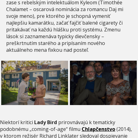
zase s rebelským intelektuálom Kyleom (Timothée
Chalamet – oscarová nominácia za romancu Daj mi
svoje meno), pre ktorého je schopná vymeniť
najlepšiu kamarátku, začať fajčiť balené cigarety či
pritakávať na každú hlášku proti systému. Zmenu
lások si zaznamenáva typicky dievčensky –
preškrtnutím starého a pripísaním nového
aktuálneho mena fixkou nad posteľ.
Niektorí kritici
Lady Bird
prirovnávajú k tematicky
podobnému „coming-of-age“ filmu
Chlapčenstvo
(2014),
v ktorom režisér Richard Linklater sledoval dospievanie