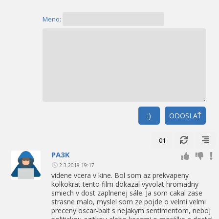
Meno:
:)
ODOSLAŤ
01
PA3K
2.3.2018 19:17
videne vcera v kine. Bol som az prekvapeny
kolkokrat tento film dokazal vyvolat hromadny
smiech v dost zaplnenej sále. Ja som cakal zase
strasne malo, myslel som ze pojde o velmi velmi
preceny oscar-bait s nejakym sentimentom, neboj