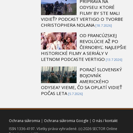
PRÍPRAVA NA
ODYSEU: KTORÉ
FILMY BY STE MALI
VIDIEŤ? PODCAST VERTIGO O TVORBE
CHRISTOPHERA NOLANA
[18.7 2026]
OD FRANCÚZSKEJ
REVOLÚCIE AŽ PO
ČERNOBYĽ. NAJLEPŠIE
HISTORICKÉ FILMY A SERIÁLY V
LETNOM PODCASTE VERTIGO
[13.7 2026]
PORAZÍ SLOVENSKÝ
BOJOVNÍK
AMERICKÉHO
ODYSEA? VIEME, ČO SA OPLATÍ VIDIEŤ
POČAS LETA
[5.7 2026]
Ochrana súkromia
|
Ochrana súkromia Google
|
O nás / kontakt
ISSN 1336-4197. Všetky práva vyhradené. (c) 2026 SECTOR Online