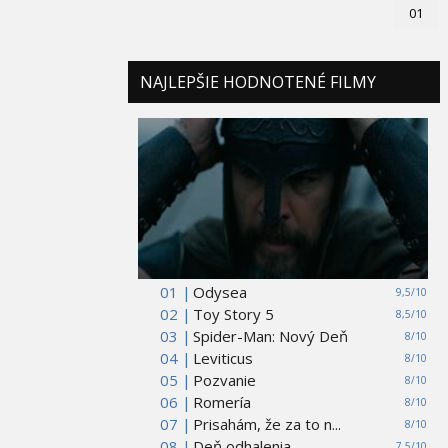
01
NAJLEPŠIE HODNOTENÉ FILMY
01 |
Odysea
9,5/10
02 |
Toy Story 5
8,5/10
03 |
Spider-Man: Nový Deň
8/10
04 |
Leviticus
8/10
05 |
Pozvanie
8/10
06 |
Romería
8/10
07 |
Prisahám, že za to n...
8/10
08 |
Deň odhalenia
7,5/10