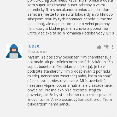
politickou agitkou alebo kecami o morálke a dostal
som super zrežírovaný, super zahrany a velmi
autenticky film s necakanou ironiou a nadhladom.
Samozrejme ze to nie su tri bilboardy a vo filmovo
silnejsom roku by tych nominacii nebolo 5 (mozno
ani jedna), ale napriek tomu ide o velmi prijemny
film, ktory si kludne pozriem znova a potesil ma
urcite viac ako ta sci fi romanca Podoba vody. 8/10
IUDEX
2.3.2018 8:41
Myslím, že posledný odsek ten film charakterizuje
dokonale. Ak po toľkých nomináciách čakáte niečo
super, budete trošku sklamaní (ako ja). Je to v
podstate štandardný film o dospievaní z pohľadu
mladej, neistotami zmietanej baby, ktorá sa snaží
nájsť si svoje miesto vo svete. Milé, uveriteľné,
miestami vtipné, občas smutné, ale v zásade také...
obyčajné. Presne ako píše recenzia: stojí za
pozretie, ale že by ste si ho po roku chceli pozrieť
znovu, to nie. A ako oscarový kandidát proti Trom
billboardom nemá šancu.