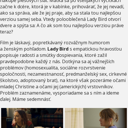
nákupe plesových šiat. Matka sa po všelijakých výčitkách
začne k dcére, ktorá je v kabínke, prihovárať, že jej nevadí,
ako sa správa, ale že jej praje, aby sa stala tou najlepšou
verziou samej seba. Vtedy polooblečená Lady Bird otvorí
dvere a spýta sa: A čo ak som tou najlepšou verziou práve
teraz?
Film je láskavý, popretkávaný rozvážnym humorom
a ženským pohľadom.
Lady Bird
s empatickou hravosťou
popisuje radosti a smútky dospievania, ktoré zažil
pravdepodobne každý z nás. Dotkýna sa aj vážnejších
problémov (homosexualita, sociálne rozvrstvenie
spoločnosti, nezamestnanosť, predmanželský sex, cirkevné
školstvo, adoptovaný brat), na ktoré však pozeráme očami
mladej Christine a očami jej (amerických) vrstovníkov.
Problém zaznamenáme, vysporiadame sa s ním a ideme
ďalej. Máme sedemnásť.