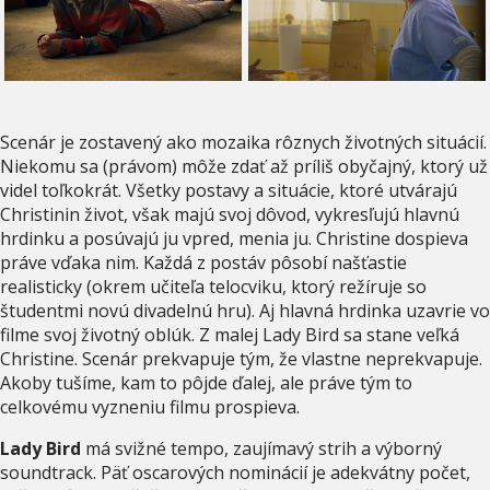
Scenár je zostavený ako mozaika rôznych životných situácií.
Niekomu sa (právom) môže zdať až príliš obyčajný, ktorý už
videl toľkokrát. Všetky postavy a situácie, ktoré utvárajú
Christinin život, však majú svoj dôvod, vykresľujú hlavnú
hrdinku a posúvajú ju vpred, menia ju. Christine dospieva
práve vďaka nim. Každá z postáv pôsobí našťastie
realisticky (okrem učiteľa telocviku, ktorý režíruje so
študentmi novú divadelnú hru). Aj hlavná hrdinka uzavrie vo
filme svoj životný oblúk. Z malej Lady Bird sa stane veľká
Christine. Scenár prekvapuje tým, že vlastne neprekvapuje.
Akoby tušíme, kam to pôjde ďalej, ale práve tým to
celkovému vyzneniu filmu prospieva.
Lady Bird
má svižné tempo, zaujímavý strih a výborný
soundtrack. Päť oscarových nominácií je adekvátny počet,