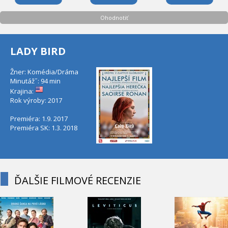
Ohodnotiť
LADY BIRD
Žner: Komédia/Dráma
Minutáž˝: 94 min
Krajina:
Rok výroby: 2017
Premiéra: 1.9. 2017
Premiéra SK: 1.3. 2018
ĎALŠIE FILMOVÉ RECENZIE