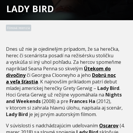
LADY BIRD
Filmová recenzia
Dnes už nie je ojedinelým prípadom, že sa herečka,
herec či scenárista posadí na režisérsku stoličku
a vyskúša si iný uhol pohľadu. Za hercov spomeňme
napríklad Seana Penna so skvelým
Útekom do
divočiny
či Georgea Clooneyho a jeho
Dobrú noc
a veľa šťastia
. K najnovším príkladom patrí debut
mladej americkej herečky Grety Gerwig –
Lady Bird
.
Hoci Greta Gerwig už režijne vypomáhala na
Nights
and Weekends
(2008) a pre
Frances Ha
(2012),
v ktorom si zahrala hlavnú úlohu, napísala aj scenár,
Lady Bird
je jej prvým autorským filmom.
V súvislosti s nadchádzajúcim udeľovaním
Oscarov
(4.
marec 2018) sa slovné spojenie
Lady Bird
skloňuje