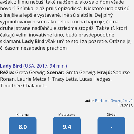
avšak z filmu nečuší také nadšenie, ako sa o ňom všade
hovorí. Snímka je až príliš epizodická. Niektoré udalosti sú
silnejšie a lepšie vystavané, iné sú slabšie. Dej plný
vypointovaných scén ako celok trocha hapruje, čo na
druhej strane nadľahčuje striedma stopáž. Takže tí, ktorí
čakajú veľmi inovatívne kino, budú pravdepodobne
sklamaní.
Lady Bird
však určite stoji za pozretie. Otázne je,
či časom nezapadne prachom.
Lady Bird
(USA, 2017, 94 min.)
Réžia:
Greta Gerwig.
Scenár:
Greta Gerwig.
Hrajú:
Saoirse
Ronan, Laurie Metcalf, Tracy Letts, Lucas Hedges,
Timothée Chalamet...
autor
Barbora Gvozdjáková
1.3.2018
Kinema
Metascore
Diváci
8.0
9.4
-