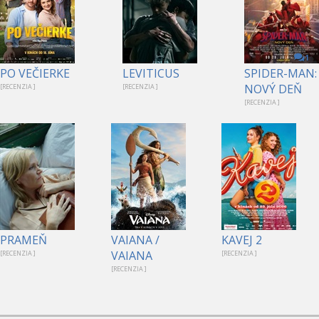
1
PO VEČIERKE
LEVITICUS
SPIDER-MAN:
NOVÝ DEŇ
[RECENZIA ]
[RECENZIA ]
[RECENZIA ]
PRAMEŇ
VAIANA /
KAVEJ 2
VAIANA
[RECENZIA ]
[RECENZIA ]
[RECENZIA ]