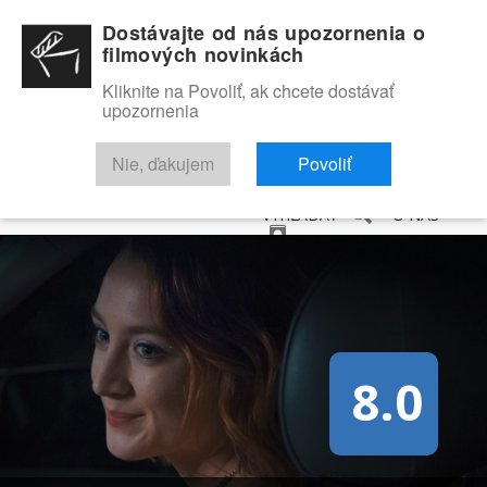
Dostávajte od nás upozornenia o
filmových novinkách
Kliknite na Povoliť, ak chcete dostávať
upozornenia
NOVINKY
RECENZIE
TRAILERY
FILMOVÁ DATABÁZA
Nie, ďakujem
Povoliť
VYHĽADAŤ
O NÁS
8.0