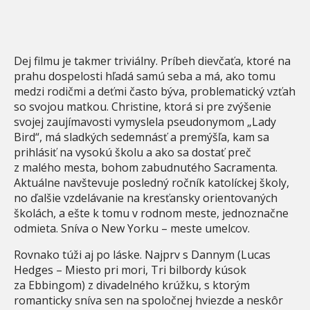
Dej filmu je takmer triviálny. Príbeh dievčaťa, ktoré na
prahu dospelosti hľadá samú seba a má, ako tomu
medzi rodičmi a deťmi často býva, problematický vzťah
so svojou matkou. Christine, ktorá si pre zvýšenie
svojej zaujímavosti vymyslela pseudonymom „Lady
Bird“, má sladkých sedemnásť a premýšľa, kam sa
prihlásiť na vysokú školu a ako sa dostať preč
z malého mesta, bohom zabudnutého Sacramenta.
Aktuálne navštevuje posledný ročník katolíckej školy,
no ďalšie vzdelávanie na kresťansky orientovaných
školách, a ešte k tomu v rodnom meste, jednoznačne
odmieta. Sníva o New Yorku – meste umelcov.
Rovnako túži aj po láske. Najprv s Dannym (Lucas
Hedges – Miesto pri mori, Tri bilbordy kúsok
za Ebbingom) z divadelného krúžku, s ktorým
romanticky sníva sen na spoločnej hviezde a neskôr