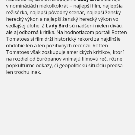
v nomináciách niekoľkokrát – najlepší film, najlepšia
režisérka, najlepší pôvodný scenár, najlepší ženský
herecký výkon a najlepší ženský herecký výkon vo
vedľajšej úlohe. Z
Lady Bird
sú nadšení nielen diváci,
ale aj odborná kritika. Na hodnotiacom portáli Rotten
Tomatoes si film drží historický rekord za najdlhšie
obdobie len a len pozitívnych recenzií. Rotten
Tomatoes však zoskupuje amerických kritikov, ktorí
na rozdiel od Európanov vnímajú filmovú reč, rôzne
popkultúrne odkazy, či geopolitickú situáciu predsa
len trochu inak.