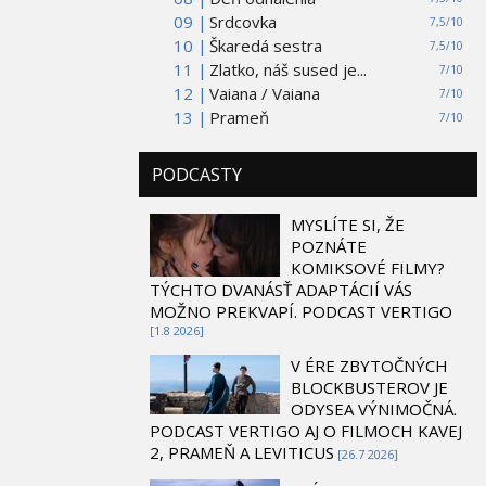
09 |
Srdcovka
7,5/10
10 |
Škaredá sestra
7,5/10
11 |
Zlatko, náš sused je...
7/10
12 |
Vaiana / Vaiana
7/10
13 |
Prameň
7/10
PODCASTY
MYSLÍTE SI, ŽE
POZNÁTE
KOMIKSOVÉ FILMY?
TÝCHTO DVANÁSŤ ADAPTÁCIÍ VÁS
MOŽNO PREKVAPÍ. PODCAST VERTIGO
[1.8 2026]
V ÉRE ZBYTOČNÝCH
BLOCKBUSTEROV JE
ODYSEA VÝNIMOČNÁ.
PODCAST VERTIGO AJ O FILMOCH KAVEJ
2, PRAMEŇ A LEVITICUS
[26.7 2026]